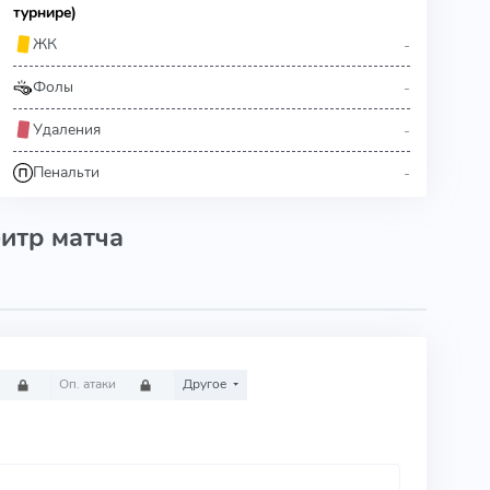
турнире)
-
ЖК
-
Фолы
-
Удаления
-
Пенальти
итр матча
Оп. атаки
Другое