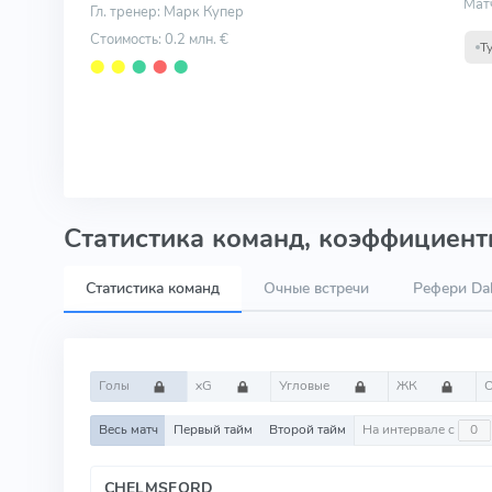
Мат
Гл. тренер: Марк Купер
Стоимость: 0.2 млн. €
Т
⬤
⬤
⬤
⬤
⬤
Статистика команд, коэффициенты
Статистика команд
Очные встречи
Рефери Da
Голы
xG
Угловые
ЖК
Весь матч
Первый тайм
Второй тайм
На интервале с
CHELMSFORD