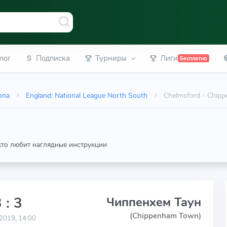
лог
Подписка
Турниры
Лиги
Бесплатно
опа
England: National League North South
Chelmsford - Chip
 кто любит наглядные инструкции
 : 3
Чиппенхем Таун
(Chippenham Town)
2019, 14:00