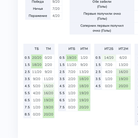
Победа
9/20
Обе забили
(Голы)
Ничья
7/20
Первые получили очко
Поражение
4/20
(Голы)
Соперник первым получил
очко (Голы)
ТБ
ТМ
ИТБ
ИТМ
ИТ2Б
ИТ2М
0.5
20/20
0/20
0.5
19/20
1/20
0.5
14/20
6/20
1.5
18/20
2/20
1.5
11/20
9/20
1.5
7/20
13/20
2.5
11/20
9/20
2.5
7/20
13/20
2.5
4/20
16/20
3.5
9/20
11/20
3.5
2/20
18/20
3.5
1/20
19/20
4.5
5/20
15/20
4.5
2/20
18/20
4.5
0/20
20/20
5.5
4/20
16/20
5.5
1/20
19/20
6.5
1/20
19/20
6.5
1/20
19/20
7.5
1/20
19/20
7.5
0/20
20/20
8.5
0/20
20/20