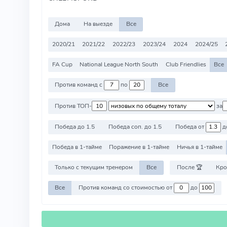
Дома
На выезде
Все
2020/21
2021/22
2022/23
2023/24
2024
2024/25
FA Cup
National League North South
Club Friendlies
Все
Против команд с
по
Все
Против ТОП-
за
Победа до 1.5
Победа соп. до 1.5
Победа от
д
Победа в 1-тайме
Поражение в 1-тайме
Ничья в 1-тайме
Только с текущим тренером
Все
После 🏆
Кро
Все
Против команд со стоимостью от
до