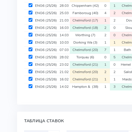
ENG6
(25/26)
28.03
Chippenham
(42)
0
1
Chelm
ENG6
(25/26)
25.03
Farnboroug
(40)
4
2
Chelm
ENG6
(25/26)
21.03
Chelmsford
(17)
1
2
Do
ENG6
(25/26)
16.03
Chelmsford
(18)
2
0
Slo
ENG6
(25/26)
14.03
Worthing
(7)
2
0
Chelm
ENG6
(25/26)
10.03
Dorking Wa
(3)
1
1
Chelm
ENG6
(25/26)
07.03
Chelmsford
(20)
7
1
Bath
ENG6
(25/26)
28.02
Torquay
(6)
0
5
Chelm
ENG6
(25/26)
23.02
Chelmsford
(21)
1
0
Hemel
ENG6
(25/26)
21.02
Chelmsford
(20)
2
2
Sali
ENG6
(25/26)
16.02
Chelmsford
(21)
1
1
Maid
ENG6
(25/26)
14.02
Hampton &
(38)
1
3
Chelm
ТАБЛИЦА СТАВОК