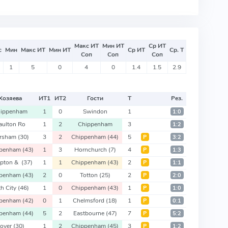
Макс ИТ
Мин ИТ
Ср ИТ
с
Мин
Макс ИТ
Мин ИТ
Ср ИТ
Ср. Т
Соп
Соп
Соп
1
5
0
4
0
1.4
1.5
2.9
Хозяева
ИТ
1
ИТ
2
Гости
Т
Рез.
ippenham
1
0
Swindon
1
1:0
aulton Ro
1
2
Chippenham
3
1:2
rsham
(30)
3
2
Chippenham
(44)
5
Р
3:2
ppenham
(43)
1
3
Hornchurch
(7)
4
Р
1:3
pton &
(37)
1
1
Chippenham
(43)
2
Р
1:1
ppenham
(43)
2
0
Totton
(25)
2
Р
2:0
th City
(46)
1
0
Chippenham
(43)
1
Р
1:0
ppenham
(42)
0
1
Chelmsford
(18)
1
Р
0:1
ppenham
(44)
5
2
Eastbourne
(47)
7
Р
5:2
over
(30)
1
2
Chippenham
(45)
3
Р
1:2