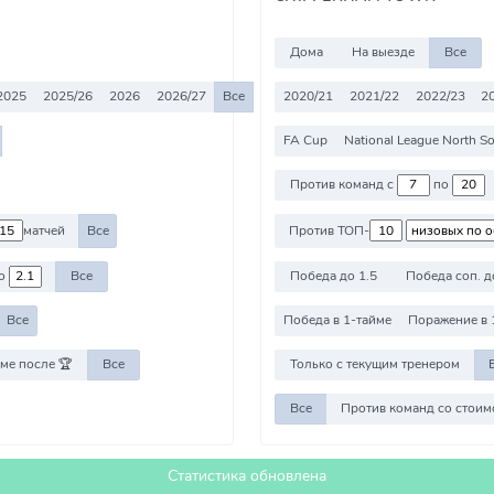
Дома
На выезде
Все
2025
2025/26
2026
2026/27
Все
2020/21
2021/22
2022/23
2
FA Cup
National League North S
Против команд с
по
матчей
Все
Против ТОП-
о
Все
Победа до 1.5
Победа соп. д
Все
Победа в 1-тайме
Поражение в 
ме после 🏆
Все
Только с текущим тренером
Все
Статистика обновлена