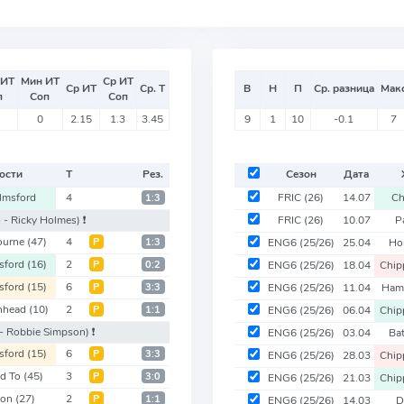
 ИТ
Мин ИТ
Ср ИТ
Ср ИТ
Ср. Т
В
Н
П
Ср. разница
Мак
п
Соп
Соп
0
2.15
1.3
3.45
9
1
10
-0.1
7
ости
Т
Рез.
Сезон
Дата
lmsford
4
FRIC
(26)
14.07
Ch
1:3
 - Ricky Holmes)
❗️
FRIC
(26)
10.07
P
ourne
(47)
4
Р
1:3
ENG6
(25/26)
25.04
Ho
sford
(16)
2
Р
0:2
ENG6
(25/26)
18.04
Chi
sford
(15)
6
Р
3:3
ENG6
(25/26)
11.04
Ham
nhead
(10)
2
Р
1:1
ENG6
(25/26)
06.04
Chi
- Robbie Simpson)
❗️
ENG6
(25/26)
03.04
Ba
sford
(15)
6
Р
3:3
ENG6
(25/26)
28.03
Chi
ld To
(45)
3
Р
3:0
ENG6
(25/26)
21.03
Chi
ton
(27)
2
Р
1:1
ENG6
(25/26)
14.03
D