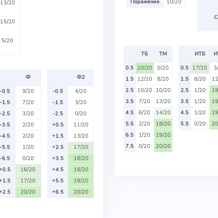
Поражение
10/20
13/20
С
15/20
5/20
ТБ
ТМ
ИТБ
И
0.5
20/20
0/20
0.5
17/20
3
Ф
Ф2
1.5
12/20
8/20
1.5
8/20
12
2.5
10/20
10/20
2.5
1/20
19
-0.5
9/20
-0.5
4/20
3.5
7/20
13/20
3.5
1/20
19
-1.5
7/20
-1.5
3/20
4.5
6/20
14/20
4.5
1/20
19
-2.5
3/20
-2.5
0/20
5.5
2/20
18/20
5.5
0/20
20
-3.5
2/20
+0.5
11/20
6.5
1/20
19/20
-4.5
2/20
+1.5
13/20
7.5
0/20
20/20
-5.5
1/20
+2.5
17/20
-6.5
0/20
+3.5
18/20
+0.5
16/20
+4.5
18/20
+1.5
17/20
+5.5
19/20
+2.5
20/20
+6.5
20/20