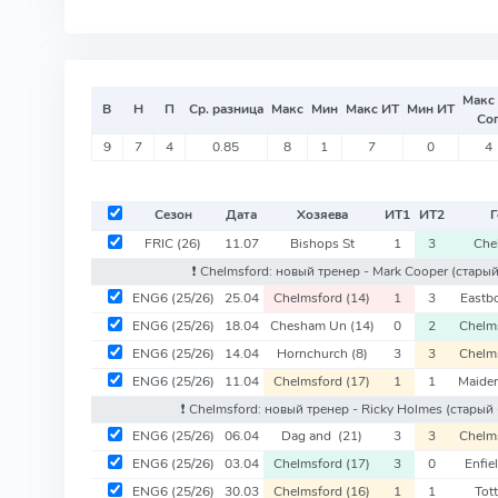
Макс
В
Н
П
Ср. разница
Макс
Мин
Макс ИТ
Мин ИТ
Со
9
7
4
0.85
8
1
7
0
4
Сезон
Дата
Хозяева
ИТ
1
ИТ
2
Г
FRIC
(26)
11.07
Bishops St
1
3
Che
❗️ Chelmsford: новый тренер - Mark Cooper
(старый
ENG6
(25/26)
25.04
Chelmsford
(14)
1
3
Eastb
ENG6
(25/26)
18.04
Chesham Un
(14)
0
2
Chelm
ENG6
(25/26)
14.04
Hornchurch
(8)
3
3
Chelm
ENG6
(25/26)
11.04
Chelmsford
(17)
1
1
Maide
❗️ Chelmsford: новый тренер - Ricky Holmes
(старый 
ENG6
(25/26)
06.04
Dag and
(21)
3
3
Chelm
ENG6
(25/26)
03.04
Chelmsford
(17)
3
0
Enfie
ENG6
(25/26)
30.03
Chelmsford
(16)
1
1
Tot