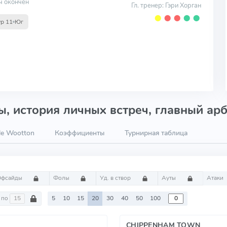
ч окончен
Гл. тренер: Гэри Хорган
⬤
⬤
⬤
⬤
⬤
ур 11
Юг
, история личных встреч, главный арб
le Wootton
Коэффициенты
Турнирная таблица
Офсайды
Фолы
Уд. в створ
Ауты
Атаки
по
5
10
15
20
30
40
50
100
CHIPPENHAM TOWN