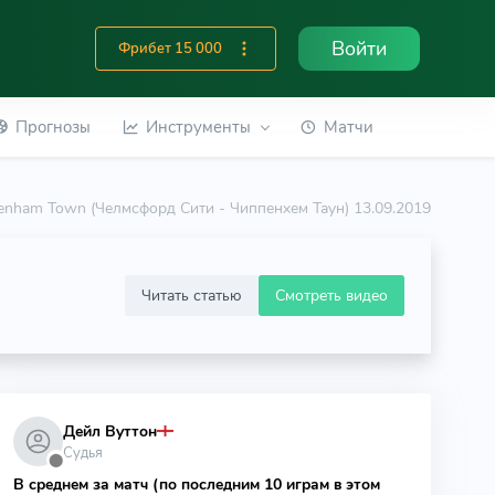
Войти
Фрибет 15 000
Прогнозы
Инструменты
Матчи
penham Town (Челмсфорд Сити - Чиппенхем Таун) 13.09.2019
Читать статью
Смотреть видео
Дейл Вуттон
Судья
⬤
В среднем за матч (по последним 10 играм в этом