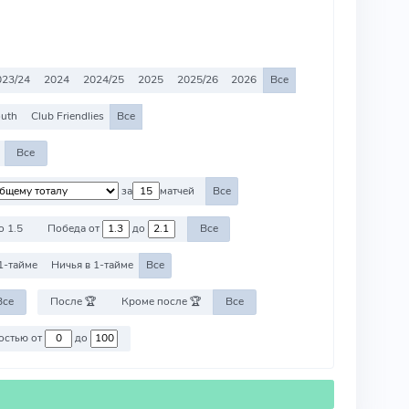
023/24
2024
2024/25
2025
2025/26
2026
Все
outh
Club Friendlies
Все
Все
за
матчей
Все
о 1.5
Победа от
до
Все
1-тайме
Ничья в 1-тайме
Все
Все
После 🏆
Кроме после 🏆
Все
Против команд со стоимостью от
до