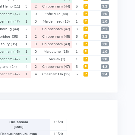
el Hemp
(11)
3
2
Chippenham
(44)
5
Р
3:2
ppenham
(47)
1
0
Enfield To
(44)
1
Р
1:0
ppenham
(47)
1
0
Maidenhead
(13)
1
Р
1:0
nboroug
(44)
2
1
Chippenham
(47)
3
Р
2:1
bridge
(35)
3
2
Chippenham
(45)
5
Р
3:2
lisbury
(35)
1
0
Chippenham
(43)
1
Р
1:0
ppenham
(46)
1
0
Maidstone
(18)
1
Р
1:0
ppenham
(47)
1
0
Torquay
(3)
1
Р
1:0
g and
(24)
4
2
Chippenham
(47)
6
Р
4:2
ppenham
(47)
1
4
Chesham Un
(22)
5
Р
1:4
Обе забили
11/20
(Голы)
Первые получили очко
11/20