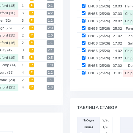
sford
(18)
1
Р
0:1
ENG6
(25/26)
10.03
Hem
sford
(18)
6
Р
4:2
ENG6
(25/26)
07.03
Chi
ver
(32)
3
Р
1:2
ENG6
(25/26)
28.02
Chi
ugh
(25)
2
Р
2:0
ENG6
(25/26)
25.02
Far
sford
(15)
2
Р
2:0
ENG6
(25/26)
21.02
Ton
sford
(16)
2
Р
1:1
ENG6
(25/26)
17.02
Sa
 City
(42)
8
Р
7:1
ENG6
(25/26)
14.02
Chi
sford
(19)
5
Р
0:5
ENG6
(25/26)
10.02
Chi
 Hemp
(14)
1
Р
1:0
ENG6
(25/26)
07.02
Da
sbury
(32)
4
Р
2:2
ENG6
(25/26)
31.01
Chi
stone
(23)
2
Р
1:1
sford
(23)
4
Р
1:3
ТАБЛИЦА СТАВОК
Победа
9/20
Ничья
1/20