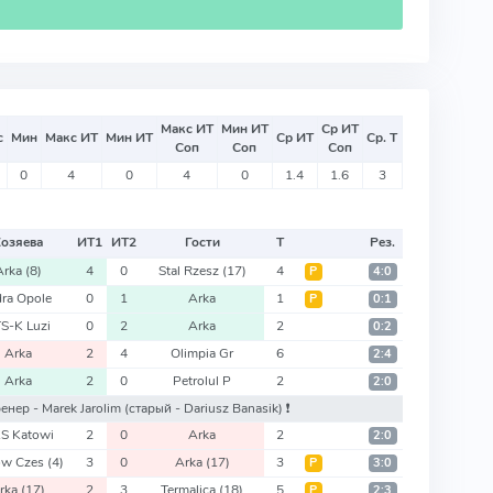
Макс ИТ
Мин ИТ
Ср ИТ
с
Мин
Макс ИТ
Мин ИТ
Ср ИТ
Ср. Т
Соп
Соп
Соп
0
4
0
4
0
1.4
1.6
3
Хозяева
ИТ
1
ИТ
2
Гости
Т
Рез.
Arka
(8)
4
0
Stal Rzesz
(17)
4
Р
4:0
ra Opole
0
1
Arka
1
Р
0:1
S-K Luzi
0
2
Arka
2
0:2
Arka
2
4
Olimpia Gr
6
2:4
Arka
2
0
Petrolul P
2
2:0
ренер - Marek Jarolim
(старый - Dariusz Banasik)
❗️
S Katowi
2
0
Arka
2
2:0
ow Czes
(4)
3
0
Arka
(17)
3
Р
3:0
rka
(17)
2
3
Termalica
(18)
5
Р
2:3