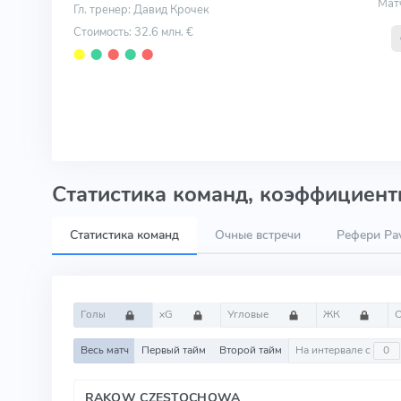
Мат
Гл. тренер: Давид Крочек
Стоимость: 32.6 млн. €
⬤
⬤
⬤
⬤
⬤
Статистика команд, коэффициенты
Статистика команд
Очные встречи
Рефери Pa
Голы
xG
Угловые
ЖК
Весь матч
Первый тайм
Второй тайм
На интервале с
RAKOW CZESTOCHOWA