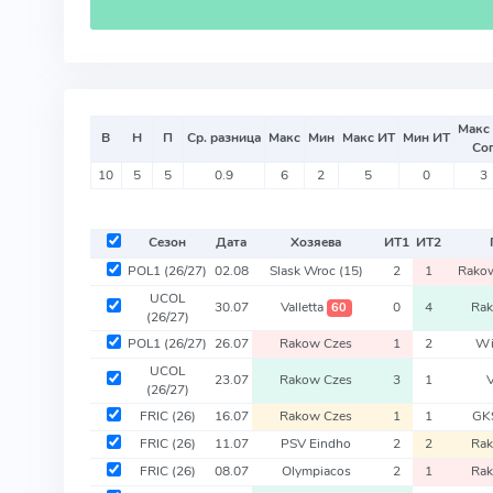
Макс
В
Н
П
Ср. разница
Макс
Мин
Макс ИТ
Мин ИТ
Со
10
5
5
0.9
6
2
5
0
3
Сезон
Дата
Хозяева
ИТ
1
ИТ
2
POL1
(26/27)
02.08
Slask Wroc
(15)
2
1
Rako
UCOL
30.07
Valletta
0
4
Rak
60
(26/27)
POL1
(26/27)
26.07
Rakow Czes
1
2
Wi
UCOL
23.07
Rakow Czes
3
1
V
(26/27)
FRIC
(26)
16.07
Rakow Czes
1
1
GK
FRIC
(26)
11.07
PSV Eindho
2
2
Rak
FRIC
(26)
08.07
Olympiacos
2
1
Rak