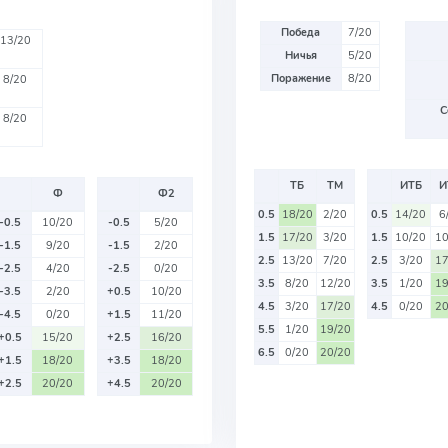
Победа
7/20
13/20
Ничья
5/20
Поражение
8/20
8/20
С
8/20
ТБ
ТМ
ИТБ
И
Ф
Ф2
0.5
18/20
2/20
0.5
14/20
6
-0.5
10/20
-0.5
5/20
1.5
17/20
3/20
1.5
10/20
10
-1.5
9/20
-1.5
2/20
2.5
13/20
7/20
2.5
3/20
17
-2.5
4/20
-2.5
0/20
3.5
8/20
12/20
3.5
1/20
19
-3.5
2/20
+0.5
10/20
4.5
3/20
17/20
4.5
0/20
20
-4.5
0/20
+1.5
11/20
5.5
1/20
19/20
+0.5
15/20
+2.5
16/20
6.5
0/20
20/20
+1.5
18/20
+3.5
18/20
+2.5
20/20
+4.5
20/20