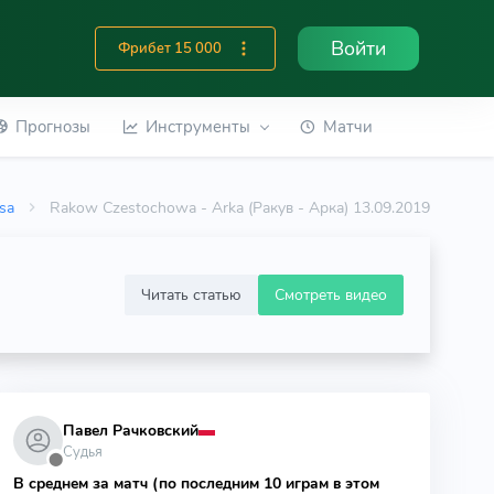
Войти
Фрибет 15 000
Прогнозы
Инструменты
Матчи
asa
Rakow Czestochowa - Arka (Ракув - Арка) 13.09.2019
Читать статью
Смотреть видео
Павел Рачковский
Судья
⬤
В среднем за матч (по последним 10 играм в этом