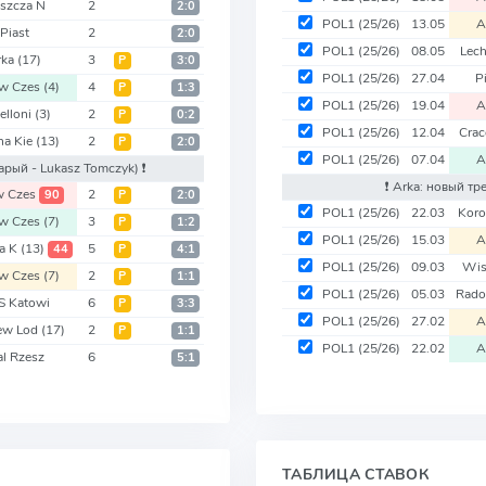
szcza N
2
2:0
POL1
(25/26)
13.05
A
Piast
2
2:0
POL1
(25/26)
08.05
Lec
rka
(17)
3
Р
3:0
POL1
(25/26)
27.04
P
w Czes
(4)
4
Р
1:3
POL1
(25/26)
19.04
A
ielloni
(3)
2
Р
0:2
POL1
(25/26)
12.04
Crac
na Kie
(13)
2
Р
2:0
POL1
(25/26)
07.04
A
тарый - Lukasz Tomczyk)
❗️
❗️ Arka: новый т
w Czes
2
90
Р
2:0
POL1
(25/26)
22.03
Koro
w Czes
(7)
3
Р
1:2
POL1
(25/26)
15.03
A
ia K
(13)
5
44
Р
4:1
POL1
(25/26)
09.03
Wis
w Czes
(7)
2
Р
1:1
POL1
(25/26)
05.03
Rado
S Katowi
6
Р
3:3
POL1
(25/26)
27.02
A
ew Lod
(17)
2
Р
1:1
POL1
(25/26)
22.02
A
al Rzesz
6
5:1
ТАБЛИЦА СТАВОК