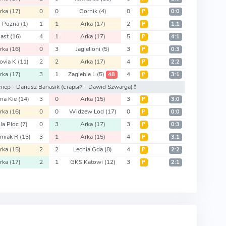
rka
(17)
0
0
Gornik
(4)
0
Р
0:0
h Pozna
(1)
1
1
Arka
(17)
2
Р
1:1
iast
(16)
4
1
Arka
(17)
5
Р
4:1
rka
(16)
0
3
Jagielloni
(5)
3
Р
0:3
ovia K
(11)
2
2
Arka
(17)
4
Р
2:2
rka
(17)
3
1
Zaglebie L
(5)
4
48
Р
3:1
ренер - Dariusz Banasik
(старый - Dawid Szwarga)
❗️
na Kie
(14)
3
0
Arka
(15)
3
Р
3:0
rka
(16)
0
0
Widzew Lod
(17)
0
Р
0:0
la Ploc
(7)
0
3
Arka
(17)
3
Р
0:3
miak R
(13)
3
1
Arka
(15)
4
Р
3:1
rka
(15)
2
2
Lechia Gda
(8)
4
Р
2:2
rka
(17)
2
1
GKS Katowi
(12)
3
Р
2:1