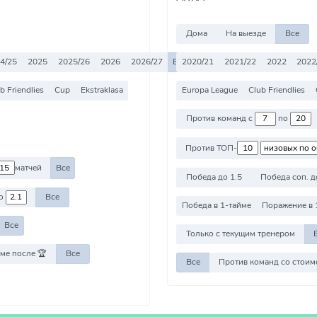
Дома
На выезде
Все
4/25
2025
2025/26
2026
2026/27
Все
2020/21
2021/22
2022
2022
b Friendlies
Cup
Ekstraklasa
Europa League
Club Friendlies
Против команд с
по
Против ТОП-
матчей
Все
Победа до 1.5
Победа соп. д
о
Все
Победа в 1-тайме
Поражение в 
Все
Только с текущим тренером
ме после 🏆
Все
Все