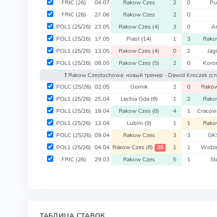
FRIC
(26)
04.07
Rakow Czes
2
0
Pu
FRIC
(26)
27.06
Rakow Czes
2
0
POL1
(25/26)
23.05
Rakow Czes
(4)
3
0
A
POL1
(25/26)
17.05
Piast
(14)
1
3
Rako
POL1
(25/26)
13.05
Rakow Czes
(4)
0
2
Jag
POL1
(25/26)
08.05
Rakow Czes
(5)
2
0
Koro
❗️ Rakow Czestochowa: новый тренер - Dawid Kroczek
(с
POLC
(25/26)
02.05
Gornik
2
0
Rako
POL1
(25/26)
25.04
Lechia Gda
(8)
1
2
Rako
POL1
(25/26)
19.04
Rakow Czes
(8)
4
1
Cracov
POL1
(25/26)
12.04
Lublin
(9)
1
1
Rako
POLC
(25/26)
09.04
Rakow Czes
3
3
GK
POL1
(25/26)
04.04
Rakow Czes
(8)
1
1
Widz
36
FRIC
(26)
29.03
Rakow Czes
5
1
St
ТАБЛИЦА СТАВОК