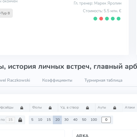
ч окончен
Гл. тренер: Марек Яролим
Стоимость: 5.5 млн. €
Тур 8
⬤
⬤
⬤
⬤
⬤
, история личных встреч, главный арб
wel Raczkowski
Коэффициенты
Турнирная таблица
Офсайды
Фолы
Уд. в створ
Ауты
Атаки
по
5
10
15
20
30
40
50
100
ARKA