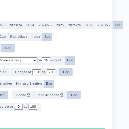
/23
2023/24
2024
2024/25
2025
2025/26
2026
2026/27
Все
Cup
Ekstraklasa
I-Liga
Все
Все
за
матчей
Все
о 1.5
Победа от
до
Все
1-тайме
Ничья в 1-тайме
Все
Все
После 🏆
Кроме после 🏆
Все
Против команд со стоимостью от
до