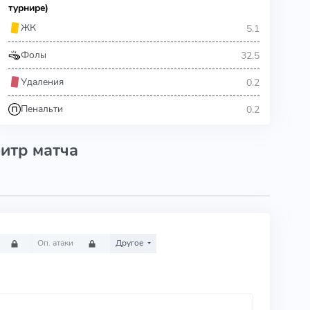
турнире)
5.1
ЖК
32.5
Фолы
0.2
Удаления
0.2
Пенальти
итр матча
Оп. атаки
Другое