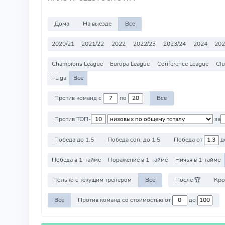
Дома
На выезде
Все
2020/21
2021/22
2022
2022/23
2023/24
2024
202
Champions League
Europa League
Conference League
Clu
I-Liga
Все
Против команд с
по
Все
Против ТОП-
за
Победа до 1.5
Победа соп. до 1.5
Победа от
д
Победа в 1-тайме
Поражение в 1-тайме
Ничья в 1-тайме
Только с текущим тренером
Все
После 🏆
Кро
Все
Против команд со стоимостью от
до