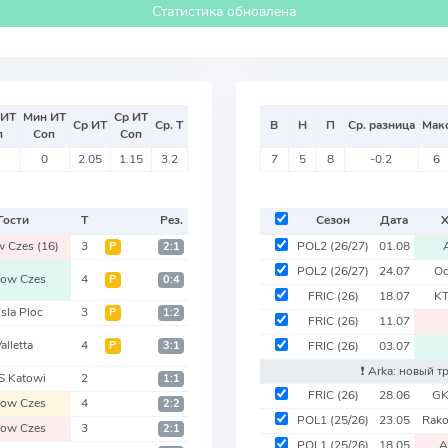
Статистика обновлена
 ИТ
Мин ИТ
Ср ИТ
Ср ИТ
Ср. Т
В
Н
П
Ср. разница
Мак
п
Соп
Соп
0
2.05
1.15
3.2
7
5
8
-0.2
6
Гости
Т
Рез.
Сезон
Дата
w Czes
(16)
3
POL2
(26/27)
01.08
Р
2:1
POL2
(26/27)
24.07
Od
ow Czes
4
Р
0:4
FRIC
(26)
18.07
KT
sla Ploc
3
Р
1:2
FRIC
(26)
11.07
alletta
4
Р
3:1
FRIC
(26)
03.07
❗️ Arka: новый т
S Katowi
2
1:1
FRIC
(26)
28.06
GK
ow Czes
4
2:2
POL1
(25/26)
23.05
Rak
ow Czes
3
2:1
POL1
(25/26)
18.05
A