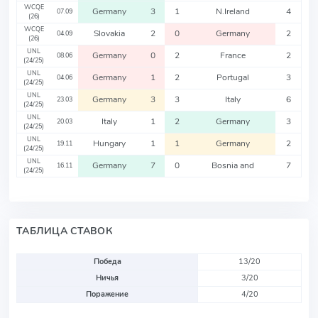
WCQE
Germany
3
1
N.Ireland
4
07.09
(26)
WCQE
Slovakia
2
0
Germany
2
04.09
(26)
UNL
Germany
0
2
France
2
08.06
(24/25)
UNL
Germany
1
2
Portugal
3
04.06
(24/25)
UNL
Germany
3
3
Italy
6
23.03
(24/25)
UNL
Italy
1
2
Germany
3
20.03
(24/25)
UNL
Hungary
1
1
Germany
2
19.11
(24/25)
UNL
Germany
7
0
Bosnia and
7
16.11
(24/25)
ТАБЛИЦА СТАВОК
Победа
13/20
Ничья
3/20
Поражение
4/20