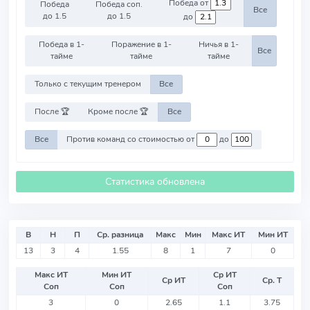
Победа от
Победа
Победа соп.
Все
до 1.5
до 1.5
до
Победа в 1-
Поражение в 1-
Ничья в 1-
Все
тайме
тайме
тайме
Только с текущим тренером
Все
После 🏆
Кроме после 🏆
Все
Все
Против команд со стоимостью от
до
Статистика обновлена
В
Н
П
Ср. разница
Макс
Мин
Макс ИТ
Мин ИТ
13
3
4
1.55
8
1
7
0
Макс ИТ
Мин ИТ
Ср ИТ
Ср ИТ
Ср. Т
Соп
Соп
Соп
3
0
2.65
1.1
3.75