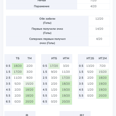
Ничья
7/20
Поражение
4/20
Обе забили
12/20
(Голы)
Первые получили очко
14/20
(Голы)
Соперник первым получил
4/20
очко (Голы)
ТБ
ТМ
ИТБ
ИТМ
ИТ2Б
ИТ2М
0.5
18/20
2/20
0.5
17/20
3/20
0.5
13/20
7/20
1.5
17/20
3/20
1.5
9/20
11/20
1.5
5/20
15/20
2.5
11/20
9/20
2.5
3/20
17/20
2.5
2/20
18/20
3.5
5/20
15/20
3.5
2/20
18/20
3.5
1/20
19/20
4.5
2/20
18/20
4.5
1/20
19/20
4.5
1/20
19/20
5.5
2/20
18/20
5.5
1/20
19/20
5.5
0/20
20/20
6.5
0/20
20/20
6.5
0/20
20/20
Ф
Ф2