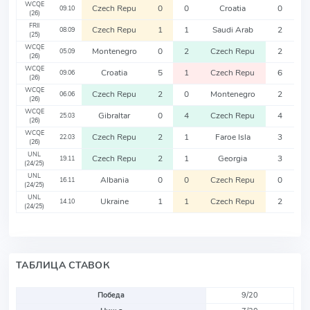
WCQE
Czech Repu
0
0
Croatia
0
09.10
(26)
FRII
Czech Repu
1
1
Saudi Arab
2
08.09
(25)
WCQE
Montenegro
0
2
Czech Repu
2
05.09
(26)
WCQE
Croatia
5
1
Czech Repu
6
09.06
(26)
WCQE
Czech Repu
2
0
Montenegro
2
06.06
(26)
WCQE
Gibraltar
0
4
Czech Repu
4
25.03
(26)
WCQE
Czech Repu
2
1
Faroe Isla
3
22.03
(26)
UNL
Czech Repu
2
1
Georgia
3
19.11
(24/25)
UNL
Albania
0
0
Czech Repu
0
16.11
(24/25)
UNL
Ukraine
1
1
Czech Repu
2
14.10
(24/25)
ТАБЛИЦА СТАВОК
Победа
9/20