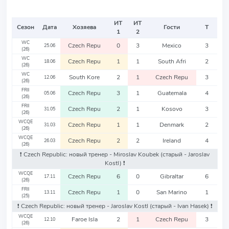
ИТ
ИТ
Сезон
Дата
Хозяева
Гости
Т
1
2
WC
Czech Repu
0
3
Mexico
3
25.06
(26)
WC
Czech Repu
1
1
South Afri
2
18.06
(26)
WC
South Kore
2
1
Czech Repu
3
12.06
(26)
FRII
Czech Repu
3
1
Guatemala
4
05.06
(26)
FRII
Czech Repu
2
1
Kosovo
3
31.05
(26)
WCQE
Czech Repu
1
1
Denmark
2
31.03
(26)
WCQE
Czech Repu
2
2
Ireland
4
26.03
(26)
❗️ Czech Republic: новый тренер - Miroslav Koubek
(старый - Jaroslav
Kostl)
❗️
WCQE
Czech Repu
6
0
Gibraltar
6
17.11
(26)
FRII
Czech Repu
1
0
San Marino
1
13.11
(25)
❗️ Czech Republic: новый тренер - Jaroslav Kostl
(старый - Ivan Hasek)
❗️
WCQE
Faroe Isla
2
1
Czech Repu
3
12.10
(26)