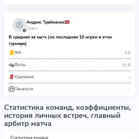
Андрис Трейманис
Судья
⬤
В среднем за матч (по последним 10 играм в этом
турнире)
2.6
ЖК
11.8
Фолы
-
Удаления
-
Пенальти
Статистика команд, коэффициенты,
история личных встреч, главный
арбитр матча
Статистика команд