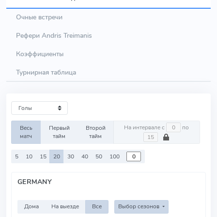
Очные встречи
Рефери Andris Treimanis
Коэффициенты
Турнирная таблица
На интервале с
по
Весь
Первый
Второй
матч
тайм
тайм
5
10
15
20
30
40
50
100
GERMANY
Дома
На выезде
Все
Выбор сезонов