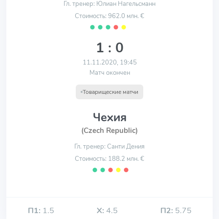
Гл. тренер: Юлиан Нагельсманн
Стоимость: 962.0 млн. €
⬤
⬤
⬤
⬤
⬤
1 : 0
11.11.2020, 19:45
Матч окончен
Товарищеские матчи
Чехия
(Czech Republic)
Гл. тренер: Санти Дения
Стоимость: 188.2 млн. €
⬤
⬤
⬤
⬤
⬤
П1:
1.5
Х:
4.5
П2:
5.75