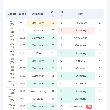
ИТ
ИТ
Сезон
Дата
Хозяева
Гости
Т
1
2
WC
Germany
1
1
Paraguay
2
29.06
(26)
WC
Ecuador
2
1
Germany
3
25.06
(26)
WC
Germany
2
1
Ivory Coas
3
20.06
(26)
WC
Germany
7
1
Curacao
8
14.06
(26)
FRII
USA
1
2
Germany
3
06.06
(26)
FRII
Germany
4
0
Finland
4
31.05
(26)
FRII
Germany
2
1
Ghana
3
30.03
(26)
FRII
Switzerlan
3
4
Germany
7
27.03
(26)
WCQE
Germany
6
0
Slovakia
6
17.11
(26)
WCQE
Luxembourg
0
2
Germany
2
14.11
(26)
WCQE
N.Ireland
0
1
Germany
1
13.10
(26)
WCQE
Germany
4
0
Luxembourg
4
20
10.10
(26)