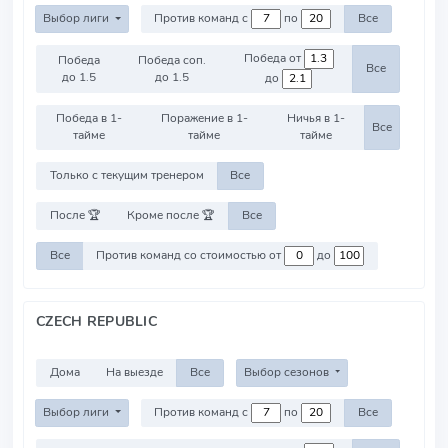
Выбор лиги
Против команд с
по
Все
Победа от
Победа
Победа соп.
Все
до 1.5
до 1.5
до
Победа в 1-
Поражение в 1-
Ничья в 1-
Все
тайме
тайме
тайме
Только с текущим тренером
Все
После 🏆
Кроме после 🏆
Все
Все
Против команд со стоимостью от
до
CZECH REPUBLIC
Дома
На выезде
Все
Выбор сезонов
Выбор лиги
Против команд с
по
Все