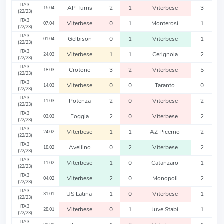
ITA3
AP Turris
2
1
Viterbese
3
15.04
(22/23)
ITA3
Viterbese
0
1
Monterosi
1
07.04
(22/23)
ITA3
Gelbison
0
1
Viterbese
1
01.04
(22/23)
ITA3
Viterbese
1
1
Cerignola
2
24.03
(22/23)
ITA3
Crotone
3
2
Viterbese
5
18.03
(22/23)
ITA3
Viterbese
0
0
Taranto
0
14.03
(22/23)
ITA3
Potenza
2
0
Viterbese
2
11.03
(22/23)
ITA3
Foggia
2
0
Viterbese
2
03.03
(22/23)
ITA3
Viterbese
1
1
AZ Picerno
2
24.02
(22/23)
ITA3
Avellino
0
2
Viterbese
2
18.02
(22/23)
ITA3
Viterbese
1
0
Catanzaro
1
11.02
(22/23)
ITA3
Viterbese
2
0
Monopoli
2
04.02
(22/23)
ITA3
US Latina
1
0
Viterbese
1
31.01
(22/23)
ITA3
Viterbese
0
1
Juve Stabi
1
28.01
(22/23)
ITA3