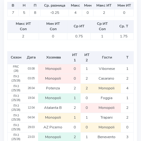
В
Н
П
Ср. разница
Макс
Мин
Макс ИТ
Мин ИТ
7
5
8
-0.25
4
0
2
0
Макс ИТ
Мин ИТ
Ср ИТ
Ср ИТ
Ср. Т
Соп
Соп
Соп
2
0
0.75
1
1.75
ИТ
ИТ
Сезон
Дата
Хозяева
Гости
Т
1
2
FRIC
Monopoli
0
1
Vibonese
1
03.08
(26)
ITA3
Monopoli
0
2
Casarano
2
03.05
(25/26)
ITA3
Potenza
2
2
Monopoli
4
26.04
(25/26)
ITA3
Monopoli
1
0
Foggia
1
19.04
(25/26)
ITA3
Atalanta B
2
0
Monopoli
2
12.04
(25/26)
ITA3
Monopoli
1
1
Trapani
2
04.04
(25/26)
ITA3
AZ Picerno
0
0
Monopoli
0
29.03
(25/26)
ITA3
Monopoli
2
1
Benevento
3
23.03
(25/26)