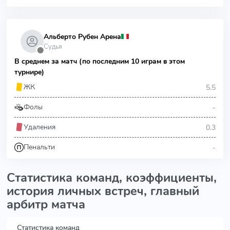
Альберто Рубен Арена
Судья
⬤
В среднем за матч (по последним 10 играм в этом
турнире)
5.5
ЖК
-
Фолы
0.3
Удаления
-
Пенальти
Статистика команд, коэффициенты,
история личных встреч, главный
арбитр матча
Статистика команд