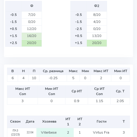
Ф
Ф2
-0.5
7/20
-0.5
8/20
-1.5
0/20
-1.5
4/20
+0.5
12/20
-2.5
0/20
+1.5
16/20
+0.5
13/20
+2.5
20/20
+1.5
20/20
В
Н
П
Ср. разница
Макс
Мин
Макс ИТ
Мин ИТ
6
4
10
-0.25
5
0
2
0
Макс ИТ
Мин ИТ
Ср ИТ
Ср ИТ
Ср. Т
Соп
Соп
Соп
3
0
0.9
1.15
2.05
ИТ
ИТ
Сезон
Дата
Хозяева
Гости
Т
1
2
ITA3
Viterbese
2
1
Virtus Fra
3
22.04
(22/23)