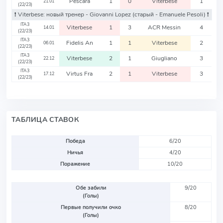
Pescara
1
0
Viterbese
1
21.01
(22/23)
❗️ Viterbese: новый тренер - Giovanni Lopez
(старый - Emanuele Pesoli)
❗️
ITA3
Viterbese
1
3
ACR Messin
4
14.01
(22/23)
ITA3
Fidelis An
1
1
Viterbese
2
06.01
(22/23)
ITA3
Viterbese
2
1
Giugliano
3
22.12
(22/23)
ITA3
Virtus Fra
2
1
Viterbese
3
17.12
(22/23)
ТАБЛИЦА СТАВОК
Победа
6/20
Ничья
4/20
Поражение
10/20
Обе забили
9/20
(Голы)
Первые получили очко
8/20
(Голы)