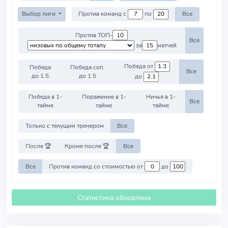
Выбор лиги
Против команд с
по
Все
Против ТОП-
Все
за
матчей
Победа от
Победа
Победа соп.
Все
до 1.5
до 1.5
до
Победа в 1-
Поражение в 1-
Ничья в 1-
Все
тайме
тайме
тайме
Только с текущим тренером
Все
После 🏆
Кроме после 🏆
Все
Все
Против команд со стоимостью от
до
Статистика обновлена