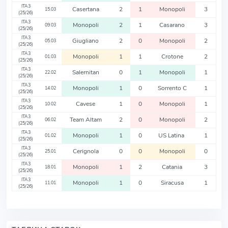
ITA3
Casertana
2
1
Monopoli
3
15.03
(25/26)
ITA3
Monopoli
2
1
Casarano
3
09.03
(25/26)
ITA3
Giugliano
2
0
Monopoli
2
05.03
(25/26)
ITA3
Monopoli
1
1
Crotone
2
01.03
(25/26)
ITA3
Salernitan
0
1
Monopoli
1
22.02
(25/26)
ITA3
Monopoli
1
0
Sorrento C
1
14.02
(25/26)
ITA3
Cavese
1
0
Monopoli
1
10.02
(25/26)
ITA3
Team Altam
2
0
Monopoli
2
06.02
(25/26)
ITA3
Monopoli
1
0
US Latina
1
01.02
(25/26)
ITA3
Cerignola
0
0
Monopoli
0
25.01
(25/26)
ITA3
Monopoli
1
2
Catania
3
18.01
(25/26)
ITA3
Monopoli
1
0
Siracusa
1
11.01
(25/26)