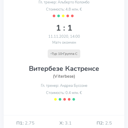
Гл. тренер: Альберто Коломбо
Стоимость: 4.8 млн. €
⬤
⬤
⬤
⬤
⬤
1 : 1
11.11.2020, 14:00
Матч окончен
Тур 10
Группа С
Витербезе Кастренсе
(Viterbese)
Гл. тренер: Андреа Буссоне
Стоимость: 0.4 млн. €
⬤
⬤
⬤
⬤
⬤
П1:
2.75
Х:
3.1
П2:
2.5