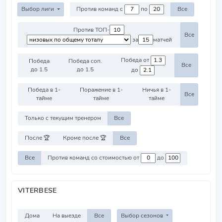
Выбор лиги
Против команд с
по
Все
Против ТОП-
Все
за
матчей
Победа от
Победа
Победа соп.
Все
до 1.5
до 1.5
до
Победа в 1-
Поражение в 1-
Ничья в 1-
Все
тайме
тайме
тайме
Только с текущим тренером
Все
После 🏆
Кроме после 🏆
Все
Все
Против команд со стоимостью от
до
VITERBESE
Дома
На выезде
Все
Выбор сезонов