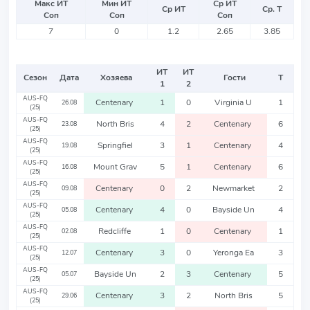
Макс ИТ
Мин ИТ
Ср ИТ
Ср ИТ
Ср. Т
Соп
Соп
Соп
7
0
1.2
2.65
3.85
ИТ
ИТ
Сезон
Дата
Хозяева
Гости
Т
1
2
AUS-FQ
Centenary
1
0
Virginia U
1
26.08
(25)
AUS-FQ
North Bris
4
2
Centenary
6
23.08
(25)
AUS-FQ
Springfiel
3
1
Centenary
4
19.08
(25)
AUS-FQ
Mount Grav
5
1
Centenary
6
16.08
(25)
AUS-FQ
Centenary
0
2
Newmarket
2
09.08
(25)
AUS-FQ
Centenary
4
0
Bayside Un
4
05.08
(25)
AUS-FQ
Redcliffe
1
0
Centenary
1
02.08
(25)
AUS-FQ
Centenary
3
0
Yeronga Ea
3
12.07
(25)
AUS-FQ
Bayside Un
2
3
Centenary
5
05.07
(25)
AUS-FQ
Centenary
3
2
North Bris
5
29.06
(25)