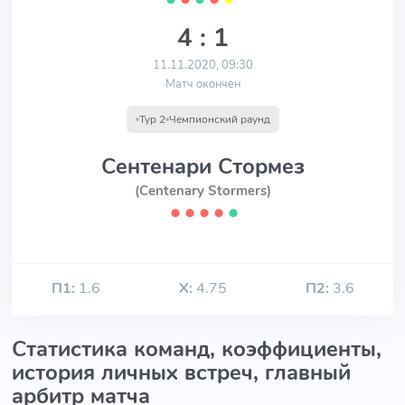
4 : 1
11.11.2020, 09:30
Матч окончен
Тур 2
Чемпионский раунд
Сентенари Стормез
(Centenary Stormers)
⬤
⬤
⬤
⬤
⬤
П1:
1.6
Х:
4.75
П2:
3.6
Статистика команд, коэффициенты,
история личных встреч, главный
арбитр матча