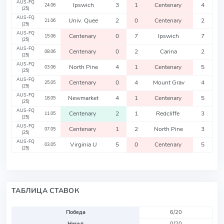
AUS-FQ
Ipswich
3
1
Centenary
4
24.06
(25)
AUS-FQ
Univ. Quee
2
0
Centenary
2
21.06
(25)
AUS-FQ
Centenary
0
7
Ipswich
7
15.06
(25)
AUS-FQ
Centenary
0
2
Carina
2
08.06
(25)
AUS-FQ
North Pine
4
1
Centenary
5
03.06
(25)
AUS-FQ
Centenary
0
4
Mount Grav
4
25.05
(25)
AUS-FQ
Newmarket
4
1
Centenary
5
18.05
(25)
AUS-FQ
Centenary
2
1
Redcliffe
3
11.05
(25)
AUS-FQ
Centenary
1
2
North Pine
3
07.05
(25)
AUS-FQ
Virginia U
5
0
Centenary
5
03.05
(25)
ТАБЛИЦА СТАВОК
Победа
6/20
Ничья
0/20