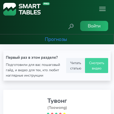
Войти
Прогнозы
Первый раз в этом разделе?
Читать
Смотреть
Подготовили для вас пошаговый
статью
видео
гайд, и видео для тех, кто любит
наглядные инструкции
Тувонг
(Toowong)
⬤
⬤
⬤
⬤
⬤