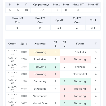
В
Н
П
Ср. разница
Макс
Мин
Макс ИТ
Мин ИТ
5
5
10
-0.7
8
0
3
0
Макс ИТ
Мин ИТ
Ср ИТ
Ср ИТ
Ср. Т
Соп
Соп
Соп
6
0
1.3
2
3.3
ИТ
ИТ
Сезон
Дата
Хозяева
Гости
Т
1
2
AUS-FQ
Toowong
0
0
Pine Hills
0
03.09
(22)
AUS-FQ
The Lakes
2
1
Toowong
3
27.08
(22)
AUS-FQ
Toowong
1
0
The Gap
1
24.08
(22)
AUS-FQ
Toowong
1
3
Newmarket
4
20.08
(22)
AUS-FQ
Centenary
1
2
Toowong
3
12.08
(22)
AUS-FQ
St George
4
1
Toowong
5
07.08
(22)
AUS-FQ
Newmarket
3
1
Toowong
4
03.08
(22)
AUS-FQ
Mount Grav
1
3
Toowong
4
30.07
(22)