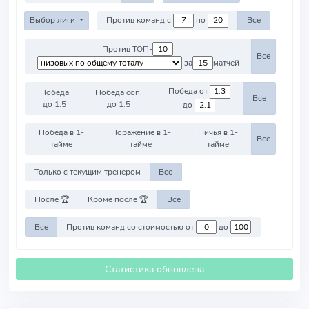
Выбор лиги
Против команд с
по
Все
Против ТОП-
Все
за
матчей
Победа от
Победа
Победа соп.
Все
до 1.5
до 1.5
до
Победа в 1-
Поражение в 1-
Ничья в 1-
Все
тайме
тайме
тайме
Только с текущим тренером
Все
После 🏆
Кроме после 🏆
Все
Все
Против команд со стоимостью от
до
Статистика обновлена