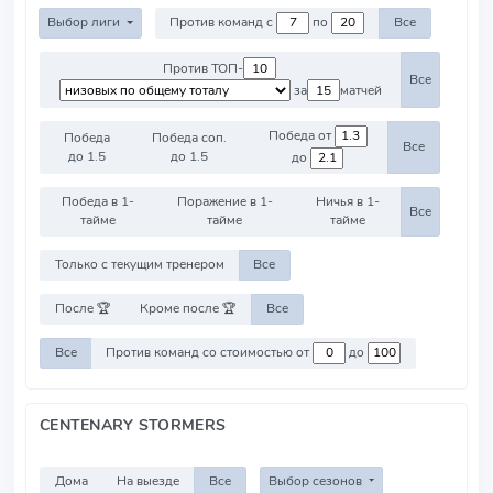
Выбор лиги
Против команд с
по
Все
Против ТОП-
Все
за
матчей
Победа от
Победа
Победа соп.
Все
до 1.5
до 1.5
до
Победа в 1-
Поражение в 1-
Ничья в 1-
Все
тайме
тайме
тайме
Только с текущим тренером
Все
После 🏆
Кроме после 🏆
Все
Все
Против команд со стоимостью от
до
CENTENARY STORMERS
Дома
На выезде
Все
Выбор сезонов