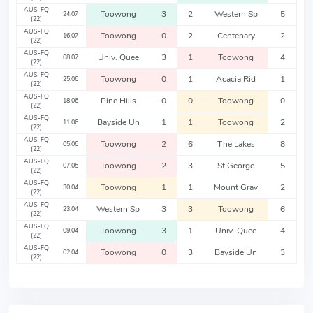
AUS-FQ
Toowong
3
2
Western Sp
5
24.07
(22)
AUS-FQ
Toowong
0
2
Centenary
2
16.07
(22)
AUS-FQ
Univ. Quee
3
1
Toowong
4
08.07
(22)
AUS-FQ
Toowong
0
1
Acacia Rid
1
25.06
(22)
AUS-FQ
Pine Hills
0
0
Toowong
0
18.06
(22)
AUS-FQ
Bayside Un
1
1
Toowong
2
11.06
(22)
AUS-FQ
Toowong
2
6
The Lakes
8
05.06
(22)
AUS-FQ
Toowong
2
3
St George
5
07.05
(22)
AUS-FQ
Toowong
1
1
Mount Grav
2
30.04
(22)
AUS-FQ
Western Sp
3
3
Toowong
6
23.04
(22)
AUS-FQ
Toowong
3
1
Univ. Quee
4
09.04
(22)
AUS-FQ
Toowong
0
3
Bayside Un
3
02.04
(22)