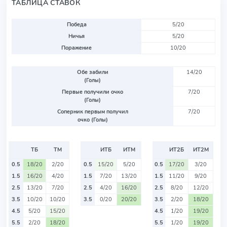
ТАБЛИЦА СТАВОК
Победа
5/20
Ничья
5/20
Поражение
10/20
Обе забили
14/20
(Голы)
Первые получили очко
7/20
(Голы)
Соперник первым получил
7/20
очко (Голы)
ТБ
ТМ
ИТБ
ИТМ
ИТ2Б
ИТ2М
0.5
18/20
2/20
0.5
15/20
5/20
0.5
17/20
3/20
1.5
16/20
4/20
1.5
7/20
13/20
1.5
11/20
9/20
2.5
13/20
7/20
2.5
4/20
16/20
2.5
8/20
12/20
3.5
10/20
10/20
3.5
0/20
20/20
3.5
2/20
18/20
4.5
5/20
15/20
4.5
1/20
19/20
5.5
2/20
18/20
5.5
1/20
19/20