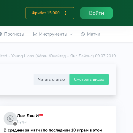
Войти
Фрибет 15 000
Прогнозы
Инструменты
Матчи
ted - Young Lions (Хёган Юнайтед - Янг Лайонс) 09.07.2019
Читать статью
Смотреть видео
Лим Лян И
Судья
⬤
В среднем за матч (по последним 10 играм в этом