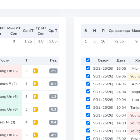
 ИТ
Мин ИТ
Ср ИТ
Ср ИТ
Ср. Т
В
Н
П
Ср. разница
Мак
п
Соп
Соп
0
1.25
1.8
3.05
1
3
16
-2.35
9
Гости
Т
Рез.
Сезон
Дата
Хо
SG1
(25/26)
16.05
Albi
ang Un
(5)
3
Р
2:1
SG1
(25/26)
09.05
Youn
ines R
(2)
1
Р
0:1
SG1
(25/26)
04.05
Albi
SG1
(25/26)
24.04
Tamp
ang Un
(6)
3
Р
1:2
SG1
(25/26)
20.04
Lion
SG1
(25/26)
10.04
Tanj
ang Un
(6)
3
Р
0:3
SG1
(25/26)
05.04
Youn
irex N.
(3)
4
Р
0:4
SG1
(25/26)
14.03
Youn
SG1
(25/26)
08.03
Youn
ang Un
(6)
5
Р
4:1
SG1
(25/26)
26.02
Geyl