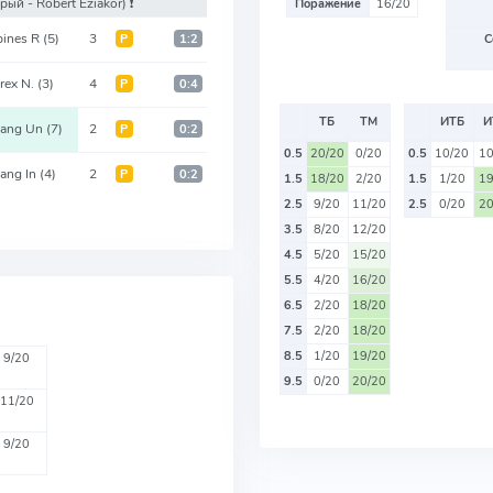
арый - Robert Eziakor)
❗️
Поражение
16/20
ines R
(5)
3
Р
1:2
С
irex N.
(3)
4
Р
0:4
ТБ
ТМ
ИТБ
И
ang Un
(7)
2
Р
0:2
0.5
20/20
0/20
0.5
10/20
10
lang In
(4)
2
Р
0:2
1.5
18/20
2/20
1.5
1/20
19
2.5
9/20
11/20
2.5
0/20
20
3.5
8/20
12/20
4.5
5/20
15/20
5.5
4/20
16/20
6.5
2/20
18/20
7.5
2/20
18/20
8.5
1/20
19/20
9/20
9.5
0/20
20/20
11/20
9/20