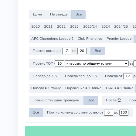
Дома
На выезде
Все
2020
2021
2022
2023
2023/24
2024
2024/25
2
AFC Champions League 2
Club Friendlies
Premier League
Против команд с
по
Все
Против ТОП-
за
Победа до 1.5
Победа соп. до 1.5
Победа от
д
Победа в 1-тайме
Поражение в 1-тайме
Ничья в 1-тайме
Только с текущим тренером
Все
После 🏆
Кро
Все
Против команд со стоимостью от
до