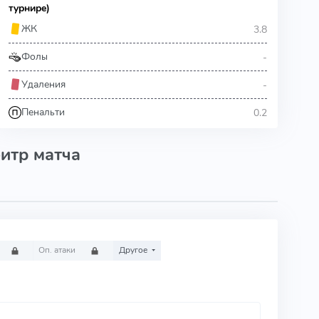
турнире)
3.8
ЖК
-
Фолы
-
Удаления
0.2
Пенальти
итр матча
Оп. атаки
Другое