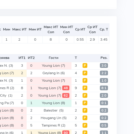
Макс ИТ
Мин ИТ
Ср ИТ
с
Мин
Макс ИТ
Мин ИТ
Ср ИТ
Ср. Т
Соп
Соп
Соп
1
2
0
8
0
0.55
2.9
3.45
зяева
ИТ
1
ИТ
2
Гости
Т
Рез.
rex N.
(3)
3
0
Young Lion
(7)
3
Р
3:0
g Lion
(7)
2
2
Geylang In
(6)
4
Р
2:2
rex N.
(3)
1
0
Young Lion
(7)
1
Р
1:0
ines R
(2)
8
1
Young Lion
(7)
9
48
Р
8:1
 City
(1)
2
0
Young Lion
(7)
2
62
Р
2:0
ong Pa
(7)
0
1
Young Lion
(8)
1
Р
0:1
g Lion
(8)
0
2
Balestier
(5)
2
Р
0:2
g Lion
(8)
0
2
Hougang Un
(5)
2
Р
0:2
g Lion
(8)
0
5
Tampines R
(2)
5
Р
0:5
ang In
(6)
1
1
Young Lion
(8)
2
90
Р
1:1