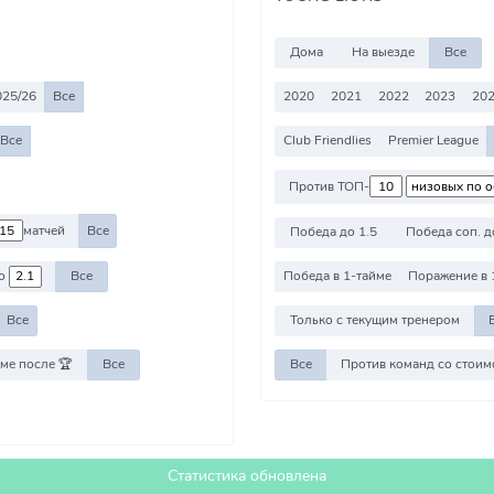
Дома
На выезде
Все
025/26
Все
2020
2021
2022
2023
20
Все
Club Friendlies
Premier League
Против ТОП-
матчей
Все
Победа до 1.5
Победа соп. д
о
Все
Победа в 1-тайме
Поражение в 
Все
Только с текущим тренером
ме после 🏆
Все
Все
Статистика обновлена