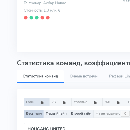
Мат
Гл. тренер: Акбар Навас
Стоимость: 1.0 млн. €
⬤
⬤
⬤
⬤
⬤
Статистика команд, коэффициенты
Статистика команд
Очные встречи
Рефери Lim
Голы
xG
Угловые
ЖК
Весь матч
Первый тайм
Второй тайм
На интервале с
HOUGANG UNITED