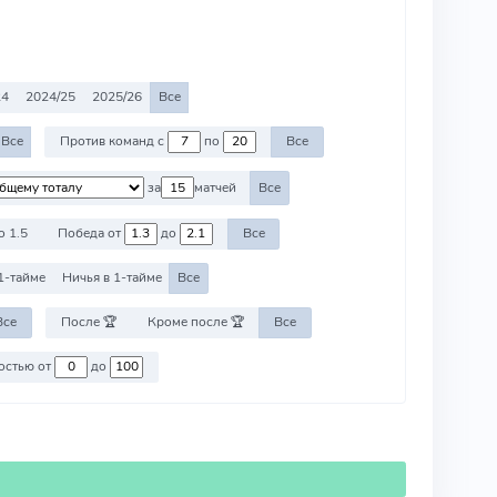
24
2024/25
2025/26
Все
Все
Против команд с
по
Все
за
матчей
Все
о 1.5
Победа от
до
Все
1-тайме
Ничья в 1-тайме
Все
Все
После 🏆
Кроме после 🏆
Все
Против команд со стоимостью от
до