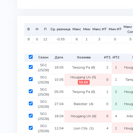
Макс
В
Н
П
Ср. разница
Макс
Мин
Макс ИТ
Мин ИТ
Со
8
0
12
-0.55
6
1
3
0
5
Сезон
Дата
Хозяева
ИТ
1
ИТ
2
SG1
18.05
Tanjong Pa
(8)
2
1
Houg
(25/26)
SG1
Hougang Un
(5)
10.05
0
1
Tamp
(25/26)
50,69
SG1
05.05
Tanjong Pa
(8)
1
2
Houg
(25/26)
SG1
27.04
Balestier
(4)
0
3
Houg
(25/26)
SG1
18.04
Hougang Un
(6)
0
4
Alb
(25/26)
SG1
12.04
Lion City
(1)
4
1
Houg
(25/26)