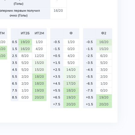
(Голы)
оперник первым получил
16/20
очко (Голы)
ТМ
ИТ2Б
ИТ2М
Ф
Ф2
/20
0.5
19/20
1/20
-0.5
1/20
-0.5
16/20
/20
1.5
16/20
4/20
-1.5
0/20
-1.5
15/20
/20
2.5
8/20
12/20
+0.5
4/20
-2.5
6/20
3.5
5/20
15/20
+1.5
5/20
-3.5
5/20
4.5
5/20
15/20
+2.5
14/20
-4.5
3/20
5.5
2/20
18/20
+3.5
15/20
-5.5
2/20
6.5
2/20
18/20
+4.5
17/20
-6.5
1/20
7.5
1/20
19/20
+5.5
18/20
-7.5
0/20
8.5
0/20
20/20
+6.5
19/20
+0.5
19/20
+7.5
20/20
+1.5
20/20