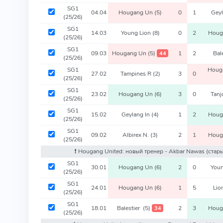
SG1
04.04
Hougang Un
(5)
0
1
Gey
(25/26)
SG1
14.03
Young Lion
(8)
0
2
Houg
(25/26)
SG1
09.03
Hougang Un
(5)
1
2
Bal
44
(25/26)
SG1
Houg
27.02
Tampines R
(2)
3
0
(25/26)
SG1
23.02
Hougang Un
(6)
3
0
Tanj
(25/26)
SG1
15.02
Geylang In
(4)
1
2
Houg
(25/26)
SG1
09.02
Albirex N.
(3)
2
1
Houg
(25/26)
❗️ Hougang United: новый тренер - Akbar Nawas
(стары
SG1
30.01
Hougang Un
(6)
2
0
Youn
(25/26)
SG1
24.01
Hougang Un
(6)
1
5
Lio
(25/26)
SG1
18.01
Balestier
(5)
2
3
Houg
34
(25/26)