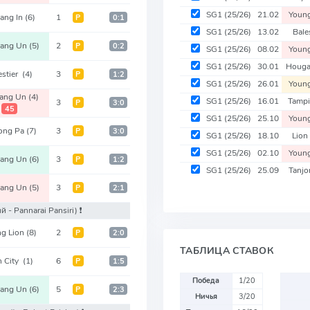
SG1
(25/26)
21.02
Youn
lang In
(6)
1
Р
0:1
SG1
(25/26)
13.02
Bale
ang Un
(5)
2
Р
0:2
SG1
(25/26)
08.02
Youn
SG1
(25/26)
30.01
Houg
estier
(4)
3
Р
1:2
SG1
(25/26)
26.01
Youn
ang Un
(4)
SG1
(25/26)
16.01
Tamp
3
Р
3:0
45
SG1
(25/26)
25.10
Youn
ong Pa
(7)
3
Р
3:0
SG1
(25/26)
18.10
Lion
SG1
(25/26)
02.10
Youn
ang Un
(6)
3
Р
1:2
SG1
(25/26)
25.09
Tanj
ang Un
(5)
3
Р
2:1
й - Pannarai Pansiri)
❗️
g Lion
(8)
2
Р
2:0
ТАБЛИЦА СТАВОК
n City
(1)
6
Р
1:5
Победа
1/20
ang Un
(6)
5
Р
2:3
Ничья
3/20