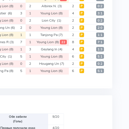
g Lion
(8)
0
2
Albirex N.
(3)
2
Р
0:2
stier
(6)
3
1
Young Lion
(8)
4
Р
3:1
g Lion
(8)
0
2
Lion City
(1)
2
Р
0:2
ang Un
(6)
2
0
Young Lion
(8)
2
Р
2:0
g Lion
(8)
1
1
Tanjong Pa
(7)
2
Р
1:1
ines R
(3)
7
1
Young Lion
(8)
8
22
Р
7:1
g Lion
(8)
1
3
Geylang In
(4)
4
Р
1:3
 City
(1)
5
1
Young Lion
(8)
6
Р
5:1
g Lion
(8)
0
2
Hougang Un
(7)
2
Р
0:2
ong Pa
(8)
5
1
Young Lion
(6)
6
Р
5:1
Обе забили
9/20
(Голы)
Первые получили очко
4/20