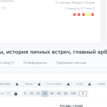
ч окончен
Гл. тренер: Фирдаус Кассим
Стоимость: 0.7 млн. €
⬤
⬤
⬤
⬤
⬤
, история личных встреч, главный арб
 Liang Yi
Коэффициенты
Турнирная таблица
Офсайды
Фолы
Уд. в створ
Ауты
Атаки
по
5
10
15
20
30
40
50
100
YOUNG LIONS