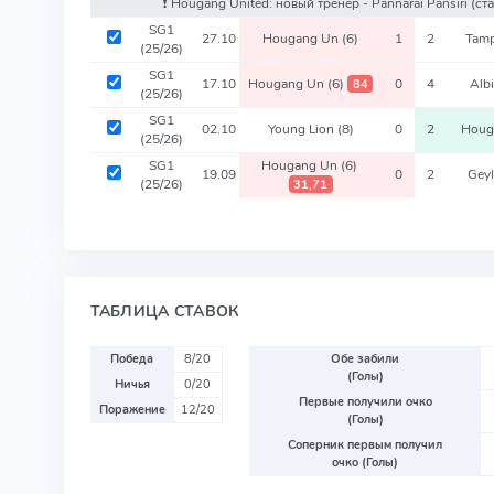
❗️ Hougang United: новый тренер - Pannarai Pansiri
(ст
SG1
27.10
Hougang Un
(6)
1
2
Tamp
(25/26)
SG1
17.10
Hougang Un
(6)
0
4
Alb
84
(25/26)
SG1
02.10
Young Lion
(8)
0
2
Houg
(25/26)
SG1
Hougang Un
(6)
19.09
0
2
Gey
(25/26)
31,71
ТАБЛИЦА СТАВОК
Победа
8/20
Обе забили
(Голы)
Ничья
0/20
Первые получили очко
Поражение
12/20
(Голы)
Соперник первым получил
очко (Голы)