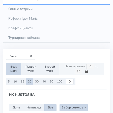
Очные встречи
Рефери Igor Maric
Коэффициенты
Турнирная таблица
На интервале с
по
Весь
Первый
Второй
матч
тайм
тайм
5
10
15
20
30
40
50
100
NK KUSTOSIJA
Дома
На выезде
Все
Выбор сезонов