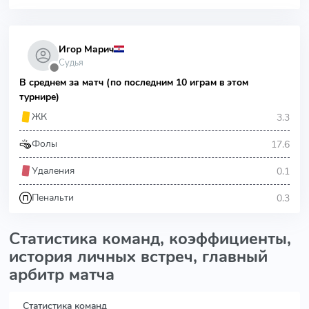
Игор Марич
Судья
⬤
В среднем за матч (по последним 10 играм в этом
турнире)
3.3
ЖК
17.6
Фолы
0.1
Удаления
0.3
Пенальти
Статистика команд, коэффициенты,
история личных встреч, главный
арбитр матча
Статистика команд