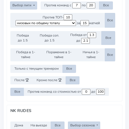
Выбор лиги
Против команд с
по
Все
Против ТОП-
Все
за
матчей
Победа от
Победа
Победа соп.
Все
до 1.5
до 1.5
до
Победа в 1-
Поражение в 1-
Ничья в 1-
Все
тайме
тайме
тайме
Только с текущим тренером
Все
После 🏆
Кроме после 🏆
Все
Все
Против команд со стоимостью от
до
NK RUDES
Дома
На выезде
Все
Выбор сезонов