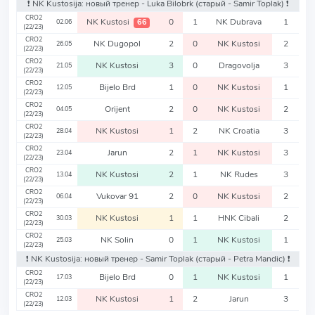
❗️ NK Kustosija: новый тренер - Luka Bilobrk
(старый - Samir Toplak)
❗️
CRO2
NK Kustosi
0
1
NK Dubrava
1
66
02.06
(22/23)
CRO2
NK Dugopol
2
0
NK Kustosi
2
26.05
(22/23)
CRO2
NK Kustosi
3
0
Dragovolja
3
21.05
(22/23)
CRO2
Bijelo Brd
1
0
NK Kustosi
1
12.05
(22/23)
CRO2
Orijent
2
0
NK Kustosi
2
04.05
(22/23)
CRO2
NK Kustosi
1
2
NK Croatia
3
28.04
(22/23)
CRO2
Jarun
2
1
NK Kustosi
3
23.04
(22/23)
CRO2
NK Kustosi
2
1
NK Rudes
3
13.04
(22/23)
CRO2
Vukovar 91
2
0
NK Kustosi
2
06.04
(22/23)
CRO2
NK Kustosi
1
1
HNK Cibali
2
30.03
(22/23)
CRO2
NK Solin
0
1
NK Kustosi
1
25.03
(22/23)
❗️ NK Kustosija: новый тренер - Samir Toplak
(старый - Petra Mandic)
❗️
CRO2
Bijelo Brd
0
1
NK Kustosi
1
17.03
(22/23)
CRO2
NK Kustosi
1
2
Jarun
3
12.03
(22/23)