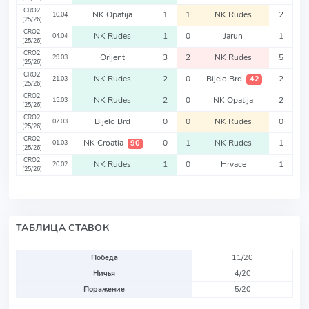
CRO2
NK Opatija
1
1
NK Rudes
2
10.04
(25/26)
CRO2
NK Rudes
1
0
Jarun
1
04.04
(25/26)
CRO2
Orijent
3
2
NK Rudes
5
29.03
(25/26)
CRO2
NK Rudes
2
0
Bijelo Brd
2
42
21.03
(25/26)
CRO2
NK Rudes
2
0
NK Opatija
2
15.03
(25/26)
CRO2
Bijelo Brd
0
0
NK Rudes
0
07.03
(25/26)
CRO2
NK Croatia
0
1
NK Rudes
1
90
01.03
(25/26)
CRO2
NK Rudes
1
0
Hrvace
1
20.02
(25/26)
ТАБЛИЦА СТАВОК
Победа
11/20
Ничья
4/20
Поражение
5/20