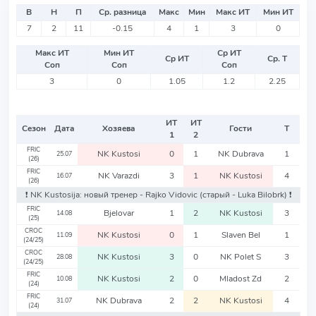
В
Н
П
Ср. разница
Макс
Мин
Макс ИТ
Мин ИТ
7
2
11
-0.15
4
1
3
0
Макс ИТ
Мин ИТ
Ср ИТ
Ср ИТ
Ср. Т
Соп
Соп
Соп
3
0
1.05
1.2
2.25
ИТ
ИТ
Сезон
Дата
Хозяева
Гости
Т
1
2
FRIC
NK Kustosi
0
1
NK Dubrava
1
25.07
(26)
FRIC
NK Varazdi
3
1
NK Kustosi
4
16.07
(26)
❗️ NK Kustosija: новый тренер - Rajko Vidovic
(старый - Luka Bilobrk)
❗️
FRIC
Bjelovar
1
2
NK Kustosi
3
14.08
(25)
CROC
NK Kustosi
0
1
Slaven Bel
1
11.09
(24/25)
CROC
NK Kustosi
3
0
NK Polet S
3
28.08
(24/25)
FRIC
NK Kustosi
2
0
Mladost Zd
2
10.08
(24)
FRIC
NK Dubrava
2
2
NK Kustosi
4
31.07
(24)