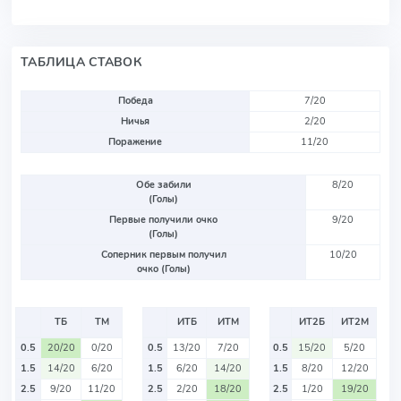
ТАБЛИЦА СТАВОК
Победа
7/20
Ничья
2/20
Поражение
11/20
Обе забили
8/20
(Голы)
Первые получили очко
9/20
(Голы)
Соперник первым получил
10/20
очко (Голы)
ТБ
ТМ
ИТБ
ИТМ
ИТ2Б
ИТ2М
0.5
20/20
0/20
0.5
13/20
7/20
0.5
15/20
5/20
1.5
14/20
6/20
1.5
6/20
14/20
1.5
8/20
12/20
2.5
9/20
11/20
2.5
2/20
18/20
2.5
1/20
19/20