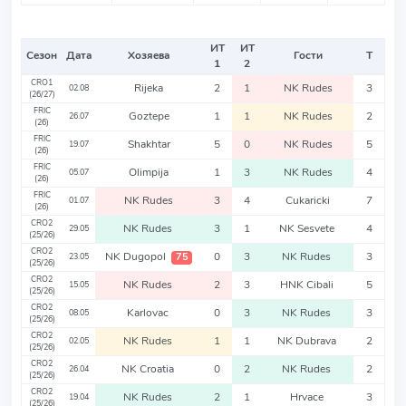
ИТ
ИТ
Сезон
Дата
Хозяева
Гости
Т
1
2
CRO1
Rijeka
2
1
NK Rudes
3
02.08
(26/27)
FRIC
Goztepe
1
1
NK Rudes
2
26.07
(26)
FRIC
Shakhtar
5
0
NK Rudes
5
19.07
(26)
FRIC
Olimpija
1
3
NK Rudes
4
05.07
(26)
FRIC
NK Rudes
3
4
Cukaricki
7
01.07
(26)
CRO2
NK Rudes
3
1
NK Sesvete
4
29.05
(25/26)
CRO2
NK Dugopol
0
3
NK Rudes
3
75
23.05
(25/26)
CRO2
NK Rudes
2
3
HNK Cibali
5
15.05
(25/26)
CRO2
Karlovac
0
3
NK Rudes
3
08.05
(25/26)
CRO2
NK Rudes
1
1
NK Dubrava
2
02.05
(25/26)
CRO2
NK Croatia
0
2
NK Rudes
2
26.04
(25/26)
CRO2
NK Rudes
2
1
Hrvace
3
19.04
(25/26)