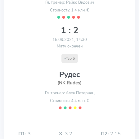
Гл. тренер: Райко Видович
Стоимость: 1.4 млн. €
⬤
⬤
⬤
⬤
⬤
1 : 2
15.09.2021, 14:30
Матч окончен
Тур 5
Рудес
(NK Rudes)
Гл. тренер: Ален Петернац
Стоимость: 4.4 млн. €
⬤
⬤
⬤
⬤
⬤
П1:
3
Х:
3.2
П2:
2.15