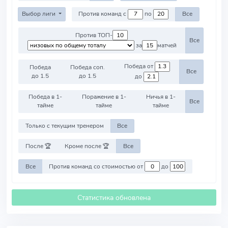
Выбор лиги
Против команд с
по
Все
Против ТОП-
Все
за
матчей
Победа от
Победа
Победа соп.
Все
до 1.5
до 1.5
до
Победа в 1-
Поражение в 1-
Ничья в 1-
Все
тайме
тайме
тайме
Только с текущим тренером
Все
После 🏆
Кроме после 🏆
Все
Все
Против команд со стоимостью от
до
Статистика обновлена