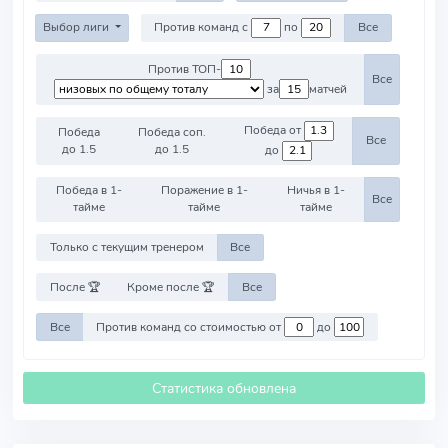
Выбор лиги
Против команд с
по
Все
Против ТОП-
Все
за
матчей
Победа от
Победа
Победа соп.
Все
до 1.5
до 1.5
до
Победа в 1-
Поражение в 1-
Ничья в 1-
Все
тайме
тайме
тайме
Только с текущим тренером
Все
После 🏆
Кроме после 🏆
Все
Все
Против команд со стоимостью от
до
Статистика обновлена