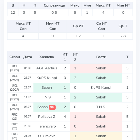
В
Н
П
Ср. разница
Макс
Мин
Макс ИТ
Мин ИТ
12
3
5
0.6
6
1
4
0
Макс ИТ
Мин ИТ
Ср ИТ
Ср ИТ
Ср. Т
Соп
Соп
Соп
4
0
1.7
1.1
2.8
ИТ
ИТ
Сезон
Дата
Хозяева
Гости
Т
1
2
UCL
AGF Aarhus
2
1
Sabah
3
05.08
(26/27)
UCL
KuPS Kuopi
0
2
Sabah
2
28.07
(26/27)
UCL
Sabah
1
0
KuPS Kuopi
1
21.07
(26/27)
UCL
T.N.S.
1
2
Sabah
3
14.07
(26/27)
UCL
Sabah
2
0
T.N.S.
2
90
07.07
(26/27)
FRIC
Polissya Z
4
1
Sabah
5
02.07
(26)
FRIC
Ferencvaro
1
0
Sabah
1
28.06
(26)
FRIC
U. Craiova
1
1
Sabah
2
24.06
(26)