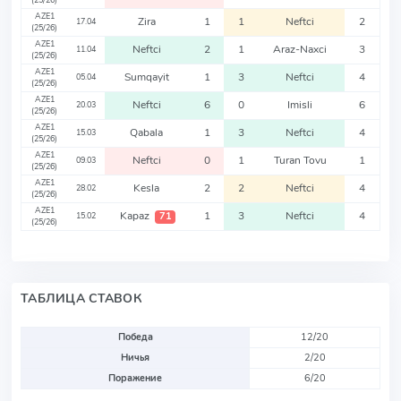
(25/26)
AZE1
Zira
1
1
Neftci
2
17.04
(25/26)
AZE1
Neftci
2
1
Araz-Naxci
3
11.04
(25/26)
AZE1
Sumqayit
1
3
Neftci
4
05.04
(25/26)
AZE1
Neftci
6
0
Imisli
6
20.03
(25/26)
AZE1
Qabala
1
3
Neftci
4
15.03
(25/26)
AZE1
Neftci
0
1
Turan Tovu
1
09.03
(25/26)
AZE1
Kesla
2
2
Neftci
4
28.02
(25/26)
AZE1
Kapaz
1
3
Neftci
4
71
15.02
(25/26)
ТАБЛИЦА СТАВОК
Победа
12/20
Ничья
2/20
Поражение
6/20