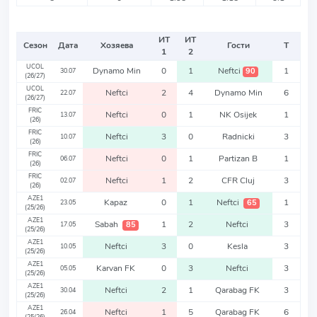
ИТ
ИТ
Сезон
Дата
Хозяева
Гости
Т
1
2
UCOL
Dynamo Min
0
1
Neftci
1
90
30.07
(26/27)
UCOL
Neftci
2
4
Dynamo Min
6
22.07
(26/27)
FRIC
Neftci
0
1
NK Osijek
1
13.07
(26)
FRIC
Neftci
3
0
Radnicki
3
10.07
(26)
FRIC
Neftci
0
1
Partizan B
1
06.07
(26)
FRIC
Neftci
1
2
CFR Cluj
3
02.07
(26)
AZE1
Kapaz
0
1
Neftci
1
65
23.05
(25/26)
AZE1
Sabah
1
2
Neftci
3
85
17.05
(25/26)
AZE1
Neftci
3
0
Kesla
3
10.05
(25/26)
AZE1
Karvan FK
0
3
Neftci
3
05.05
(25/26)
AZE1
Neftci
2
1
Qarabag FK
3
30.04
(25/26)
AZE1
Neftci
1
5
Qarabag FK
6
26.04