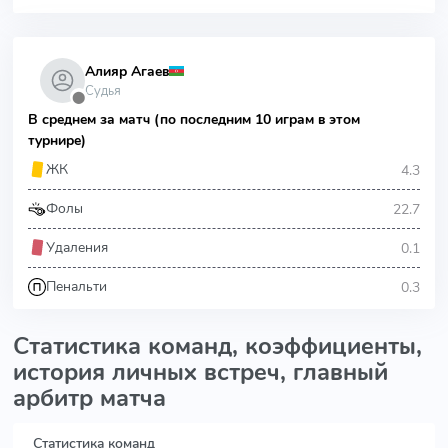
Алияр Агаев
Судья
⬤
В среднем за матч (по последним 10 играм в этом
турнире)
4.3
ЖК
22.7
Фолы
0.1
Удаления
0.3
Пенальти
Статистика команд, коэффициенты,
история личных встреч, главный
арбитр матча
Статистика команд