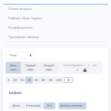
Очные встречи
Рефери Aliyar Agayev
Коэффициенты
Турнирная таблица
На интервале с
по
Весь
Первый
Второй
матч
тайм
тайм
5
10
15
20
30
40
50
100
SABAH
Дома
На выезде
Все
Выбор сезонов