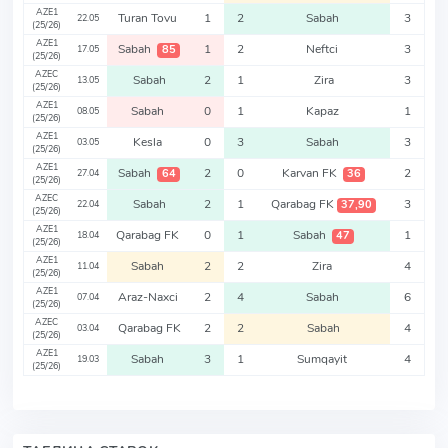
AZE1
Turan Tovu
1
2
Sabah
3
22.05
(25/26)
AZE1
Sabah
1
2
Neftci
3
85
17.05
(25/26)
AZEC
Sabah
2
1
Zira
3
13.05
(25/26)
AZE1
Sabah
0
1
Kapaz
1
08.05
(25/26)
AZE1
Kesla
0
3
Sabah
3
03.05
(25/26)
AZE1
Sabah
2
0
Karvan FK
2
64
36
27.04
(25/26)
AZEC
Sabah
2
1
Qarabag FK
3
37,90
22.04
(25/26)
AZE1
Qarabag FK
0
1
Sabah
1
47
18.04
(25/26)
AZE1
Sabah
2
2
Zira
4
11.04
(25/26)
AZE1
Araz-Naxci
2
4
Sabah
6
07.04
(25/26)
AZEC
Qarabag FK
2
2
Sabah
4
03.04
(25/26)
AZE1
Sabah
3
1
Sumqayit
4
19.03
(25/26)