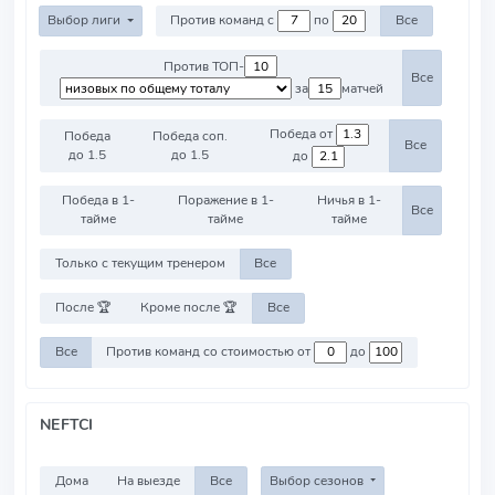
Выбор лиги
Против команд с
по
Все
Против ТОП-
Все
за
матчей
Победа от
Победа
Победа соп.
Все
до 1.5
до 1.5
до
Победа в 1-
Поражение в 1-
Ничья в 1-
Все
тайме
тайме
тайме
Только с текущим тренером
Все
После 🏆
Кроме после 🏆
Все
Все
Против команд со стоимостью от
до
NEFTCI
Дома
На выезде
Все
Выбор сезонов