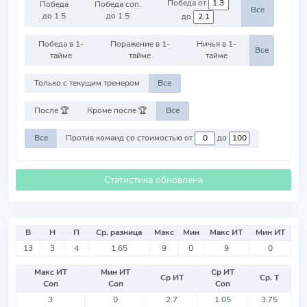
Победа от
Победа
Победа соп.
Все
до 1.5
до 1.5
до
Победа в 1-
Поражение в 1-
Ничья в 1-
Все
тайме
тайме
тайме
Только с текущим тренером
Все
После 🏆
Кроме после 🏆
Все
Все
Против команд со стоимостью от
до
Статистика обновлена
В
Н
П
Ср. разница
Макс
Мин
Макс ИТ
Мин ИТ
13
3
4
1.65
9
0
9
0
Макс ИТ
Мин ИТ
Ср ИТ
Ср ИТ
Ср. Т
Соп
Соп
Соп
3
0
2.7
1.05
3.75