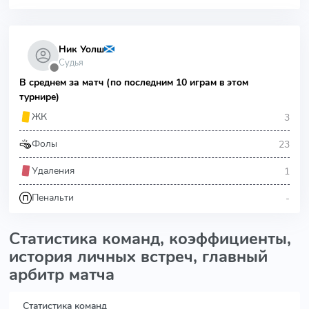
Ник Уолш
Судья
⬤
В среднем за матч (по последним 10 играм в этом
турнире)
3
ЖК
23
Фолы
1
Удаления
-
Пенальти
Статистика команд, коэффициенты,
история личных встреч, главный
арбитр матча
Статистика команд