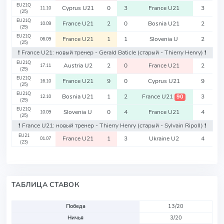
EU21Q
Cyprus U21
0
3
France U21
3
11.10
(25)
EU21Q
France U21
2
0
Bosnia U21
2
10.09
(25)
EU21Q
France U21
1
1
Slovenia U
2
06.09
(25)
❗️ France U21: новый тренер - Gerald Baticle
(старый - Thierry Henry)
❗️
EU21Q
Austria U2
2
0
France U21
2
17.11
(25)
EU21Q
France U21
9
0
Cyprus U21
9
16.10
(25)
EU21Q
Bosnia U21
1
2
France U21
3
90
12.10
(25)
EU21Q
Slovenia U
0
4
France U21
4
10.09
(25)
❗️ France U21: новый тренер - Thierry Henry
(старый - Sylvain Ripoll)
❗️
EU21
France U21
1
3
Ukraine U2
4
01.07
(23)
ТАБЛИЦА СТАВОК
Победа
13/20
Ничья
3/20