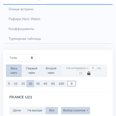
Очные встречи
Рефери Nick Walsh
Коэффициенты
Турнирная таблица
На интервале с
по
Весь
Первый
Второй
матч
тайм
тайм
5
10
15
20
30
40
50
100
FRANCE U21
Дома
На выезде
Все
Выбор сезонов