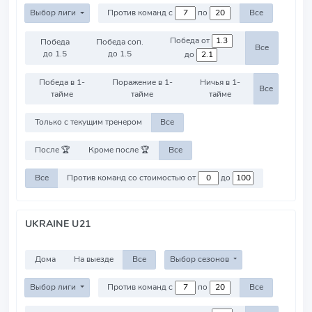
Выбор лиги
Против команд с
по
Все
Победа от
Победа
Победа соп.
Все
до 1.5
до 1.5
до
Победа в 1-
Поражение в 1-
Ничья в 1-
Все
тайме
тайме
тайме
Только с текущим тренером
Все
После 🏆
Кроме после 🏆
Все
Все
Против команд со стоимостью от
до
UKRAINE U21
Дома
На выезде
Все
Выбор сезонов
Выбор лиги
Против команд с
по
Все