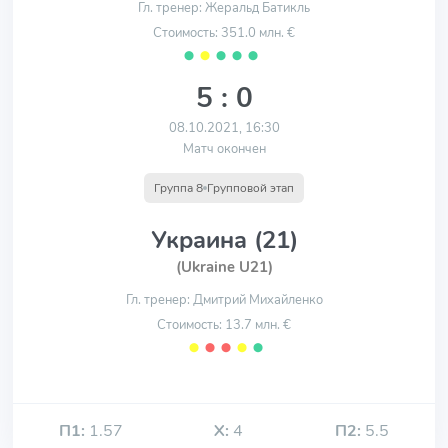
Гл. тренер: Жеральд Батикль
Стоимость: 351.0 млн. €
⬤
⬤
⬤
⬤
⬤
5 : 0
08.10.2021, 16:30
Матч окончен
Группа 8
Групповой этап
Украина (21)
(Ukraine U21)
Гл. тренер: Дмитрий Михайленко
Стоимость: 13.7 млн. €
⬤
⬤
⬤
⬤
⬤
П1:
1.57
Х:
4
П2:
5.5