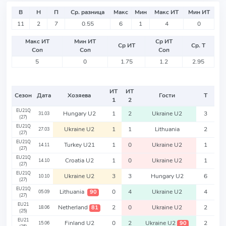
В
Н
П
Ср. разница
Макс
Мин
Макс ИТ
Мин ИТ
11
2
7
0.55
6
1
4
0
Макс ИТ
Мин ИТ
Ср ИТ
Ср ИТ
Ср. Т
Соп
Соп
Соп
5
0
1.75
1.2
2.95
ИТ
ИТ
Сезон
Дата
Хозяева
Гости
Т
1
2
EU21Q
Hungary U2
1
2
Ukraine U2
3
31.03
(27)
EU21Q
Ukraine U2
1
1
Lithuania
2
27.03
(27)
EU21Q
Turkey U21
1
0
Ukraine U2
1
14.11
(27)
EU21Q
Croatia U2
1
0
Ukraine U2
1
14.10
(27)
EU21Q
Ukraine U2
3
3
Hungary U2
6
10.10
(27)
EU21Q
Lithuania
0
4
Ukraine U2
4
90
05.09
(27)
EU21
Netherland
2
0
Ukraine U2
2
81
18.06
(25)
EU21
Finland U2
0
2
Ukraine U2
2
90
15.06