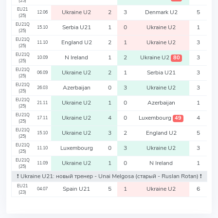
(25)
EU21
Ukraine U2
2
3
Denmark U2
5
12.06
(25)
EU21Q
Serbia U21
1
0
Ukraine U2
1
15.10
(25)
EU21Q
England U2
2
1
Ukraine U2
3
11.10
(25)
EU21Q
N Ireland
1
2
Ukraine U2
3
80
10.09
(25)
EU21Q
Ukraine U2
2
1
Serbia U21
3
06.09
(25)
EU21Q
Azerbaijan
0
3
Ukraine U2
3
26.03
(25)
EU21Q
Ukraine U2
1
0
Azerbaijan
1
21.11
(25)
EU21Q
Ukraine U2
4
0
Luxembourg
4
49
17.11
(25)
EU21Q
Ukraine U2
3
2
England U2
5
15.10
(25)
EU21Q
Luxembourg
0
3
Ukraine U2
3
11.10
(25)
EU21Q
Ukraine U2
1
0
N Ireland
1
11.09
(25)
❗️ Ukraine U21: новый тренер - Unai Melgosa
(старый - Ruslan Rotan)
❗️
EU21
Spain U21
5
1
Ukraine U2
6
04.07
(23)