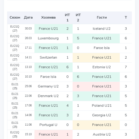
ИТ
ИТ
Сезон
Дата
Хозяева
Гости
Т
1
2
EU21Q
France U21
2
1
Iceland U2
3
30.03
(27)
EU21Q
Luxembourg
1
5
France U21
6
26.03
(27)
EU21Q
France U21
1
0
Faroe Isla
1
17.11
(27)
EU21Q
Switzerlan
1
1
France U21
2
14.11
(27)
EU21Q
France U21
6
1
Estonia U2
7
13.10
(27)
EU21Q
Faroe Isla
0
6
France U21
6
10.10
(27)
EU21
Germany U2
3
0
France U21
3
25.06
(25)
EU21
Denmark U2
2
3
France U21
5
22.06
(25)
EU21
France U21
4
1
Poland U21
5
17.06
(25)
EU21
France U21
3
2
Georgia U2
5
14.06
(25)
EU21
Portugal U
0
0
France U21
0
11.06
(25)
EU21Q
France U21
1
2
Austria U2
3
15.10
(25)