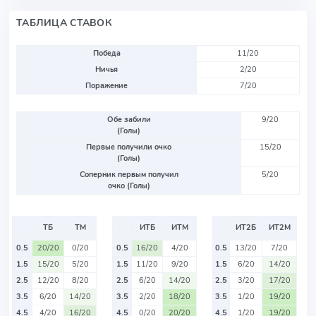
ТАБЛИЦА СТАВОК
Победа
11/20
Ничья
2/20
Поражение
7/20
Обе забили
9/20
(Голы)
Первые получили очко
15/20
(Голы)
Соперник первым получил
5/20
очко (Голы)
ТБ
ТМ
ИТБ
ИТМ
ИТ2Б
ИТ2М
0.5
20/20
0/20
0.5
16/20
4/20
0.5
13/20
7/20
1.5
15/20
5/20
1.5
11/20
9/20
1.5
6/20
14/20
2.5
12/20
8/20
2.5
6/20
14/20
2.5
3/20
17/20
3.5
6/20
14/20
3.5
2/20
18/20
3.5
1/20
19/20
4.5
4/20
16/20
4.5
0/20
20/20
4.5
1/20
19/20