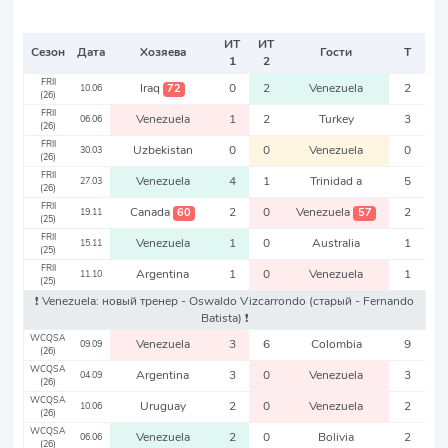
ИТ
ИТ
Сезон
Дата
Хозяева
Гости
Т
1
2
FRII
Iraq
0
2
Venezuela
2
72
10.06
(26)
FRII
Venezuela
1
2
Turkey
3
06.06
(26)
FRII
Uzbekistan
0
0
Venezuela
0
30.03
(26)
FRII
Venezuela
4
1
Trinidad a
5
27.03
(26)
FRII
Canada
2
0
Venezuela
2
60
57
19.11
(25)
FRII
Venezuela
1
0
Australia
1
15.11
(25)
FRII
Argentina
1
0
Venezuela
1
11.10
(25)
❗️ Venezuela: новый тренер - Oswaldo Vizcarrondo
(старый - Fernando
Batista)
❗️
WCQSA
Venezuela
3
6
Colombia
9
09.09
(26)
WCQSA
Argentina
3
0
Venezuela
3
04.09
(26)
WCQSA
Uruguay
2
0
Venezuela
2
10.06
(26)
WCQSA
Venezuela
2
0
Bolivia
2
06.06
(26)