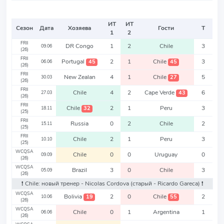
ИТ
ИТ
Сезон
Дата
Хозяева
Гости
Т
1
2
FRII
DR Congo
1
2
Chile
3
09.06
(26)
FRII
Portugal
2
1
Chile
3
45
45
06.06
(26)
FRII
New Zealan
4
1
Chile
5
27
30.03
(26)
FRII
Chile
4
2
Cape Verde
6
43
27.03
(26)
FRII
Chile
2
1
Peru
3
32
18.11
(25)
FRII
Russia
0
2
Chile
2
15.11
(25)
FRII
Chile
2
1
Peru
3
10.10
(25)
WCQSA
Chile
0
0
Uruguay
0
09.09
(26)
WCQSA
Brazil
3
0
Chile
3
05.09
(26)
❗️ Chile: новый тренер - Nicolas Cordova
(старый - Ricardo Gareca)
❗️
WCQSA
Bolivia
2
0
Chile
2
19
55
10.06
(26)
WCQSA
Chile
0
1
Argentina
1
06.06
(26)