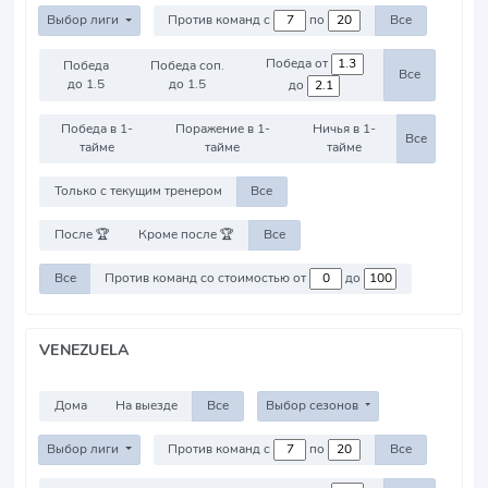
Выбор лиги
Против команд с
по
Все
Победа от
Победа
Победа соп.
Все
до 1.5
до 1.5
до
Победа в 1-
Поражение в 1-
Ничья в 1-
Все
тайме
тайме
тайме
Только с текущим тренером
Все
После 🏆
Кроме после 🏆
Все
Все
Против команд со стоимостью от
до
VENEZUELA
Дома
На выезде
Все
Выбор сезонов
Выбор лиги
Против команд с
по
Все