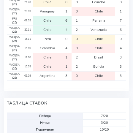
WCQSA
Chile
0
0
Ecuador
0
26.03
(26)
WCQSA
Paraguay
1
0
Chile
1
20.03
(26)
FRII
Chile
6
1
Panama
7
08.02
(25)
WCQSA
Chile
4
2
Venezuela
6
20.11
(26)
WCQSA
Peru
0
0
Chile
0
16.11
(26)
WCQSA
Colombia
4
0
Chile
4
15.10
(26)
WCQSA
Chile
1
2
Brazil
3
11.10
(26)
WCQSA
Chile
1
2
Bolivia
3
10.09
(26)
WCQSA
Argentina
3
0
Chile
3
06.09
(26)
ТАБЛИЦА СТАВОК
Победа
7/20
Ничья
3/20
Поражение
10/20