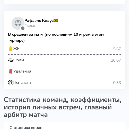
Рафаэль Клаус
Судья
⬤
В среднем за матч (по последним 10 играм в этом
турнире)
5.67
ЖК
26.67
Фолы
-
Удаления
0.33
Пенальти
Статистика команд, коэффициенты,
история личных встреч, главный
арбитр матча
Статистика команд