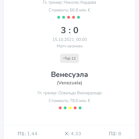
Гл. тренер: Николас Кордова
Стоимость: 66.8 млн. €
⬤
⬤
⬤
⬤
⬤
3 : 0
15.10.2021, 00:00
Матч окончен
Тур 12
Венесуэла
(Venezuela)
Гл. тренер: Освальдо Вискаррондо
Стоимость: 78.0 млн. €
⬤
⬤
⬤
⬤
⬤
П1:
1.44
Х:
4.33
П2:
8