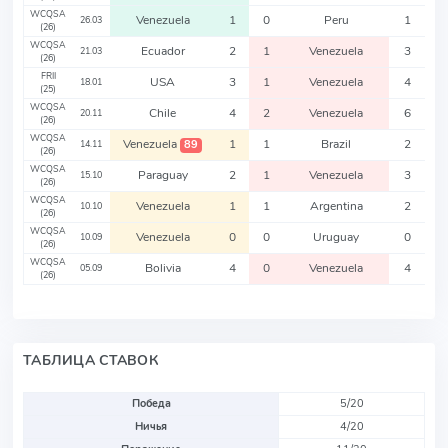
WCQSA
Venezuela
1
0
Peru
1
26.03
(26)
WCQSA
Ecuador
2
1
Venezuela
3
21.03
(26)
FRII
USA
3
1
Venezuela
4
18.01
(25)
WCQSA
Chile
4
2
Venezuela
6
20.11
(26)
WCQSA
Venezuela
1
1
Brazil
2
89
14.11
(26)
WCQSA
Paraguay
2
1
Venezuela
3
15.10
(26)
WCQSA
Venezuela
1
1
Argentina
2
10.10
(26)
WCQSA
Venezuela
0
0
Uruguay
0
10.09
(26)
WCQSA
Bolivia
4
0
Venezuela
4
05.09
(26)
ТАБЛИЦА СТАВОК
Победа
5/20
Ничья
4/20