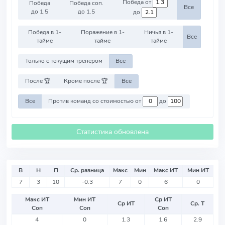
Победа от
Победа
Победа соп.
Все
до 1.5
до 1.5
до
Победа в 1-
Поражение в 1-
Ничья в 1-
Все
тайме
тайме
тайме
Только с текущим тренером
Все
После 🏆
Кроме после 🏆
Все
Все
Против команд со стоимостью от
до
Статистика обновлена
В
Н
П
Ср. разница
Макс
Мин
Макс ИТ
Мин ИТ
7
3
10
-0.3
7
0
6
0
Макс ИТ
Мин ИТ
Ср ИТ
Ср ИТ
Ср. Т
Соп
Соп
Соп
4
0
1.3
1.6
2.9