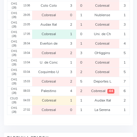
CHI1
Colo Colo
3
0
Cobresal
3
13.06
(26)
CHI1
Cobresal
0
1
Nublense
1
29.05
(26)
CHI1
Audax Ital
2
1
Cobresal
3
23.05
(26)
CHI1
Cobresal
1
0
Uni. de Ch
1
17.05
(26)
CHI1
Everton de
3
1
Cobresal
4
26.04
(26)
CHI1
Cobresal
2
3
OHiggins
5
19.04
(26)
CHI1
U. de Conc
1
0
Cobresal
1
13.04
(26)
CHI1
Coquimbo U
3
2
Cobresal
5
03.04
(26)
CHI1
Cobresal
2
5
Deportes L
7
15.03
(26)
CHI1
Palestino
4
2
Cobresal
6
44
08.03
(26)
CSUD
Cobresal
1
1
Audax Ital
2
04.03
(26)
CHI1
Cobresal
0
1
La Serena
1
27.02
(26)