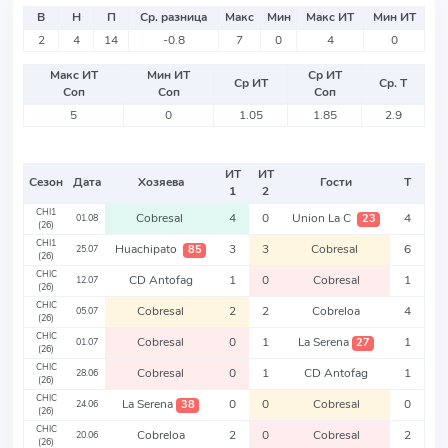
В
Н
П
Ср. разница
Макс
Мин
Макс ИТ
Мин ИТ
2
4
14
-0.8
7
0
4
0
Макс ИТ
Мин ИТ
Ср ИТ
Ср ИТ
Ср. Т
Соп
Соп
Соп
5
0
1.05
1.85
2.9
ИТ
ИТ
Сезон
Дата
Хозяева
Гости
Т
1
2
CHI1
Cobresal
4
0
Union La C
4
23
01.08
(26)
CHI1
Huachipato
3
3
Cobresal
6
85
25.07
(26)
CHIC
CD Antofag
1
0
Cobresal
1
12.07
(26)
CHIC
Cobresal
2
2
Cobreloa
4
05.07
(26)
CHIC
Cobresal
0
1
La Serena
1
27
01.07
(26)
CHIC
Cobresal
0
1
CD Antofag
1
28.06
(26)
CHIC
La Serena
0
0
Cobresal
0
38
24.06
(26)
CHIC
Cobreloa
2
0
Cobresal
2
20.06
(26)