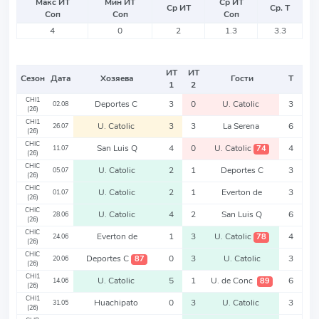
Макс ИТ
Мин ИТ
Ср ИТ
Ср ИТ
Ср. Т
Соп
Соп
Соп
4
0
2
1.3
3.3
ИТ
ИТ
Сезон
Дата
Хозяева
Гости
Т
1
2
CHI1
Deportes C
3
0
U. Catolic
3
02.08
(26)
CHI1
U. Catolic
3
3
La Serena
6
26.07
(26)
CHIC
San Luis Q
4
0
U. Catolic
4
74
11.07
(26)
CHIC
U. Catolic
2
1
Deportes C
3
05.07
(26)
CHIC
U. Catolic
2
1
Everton de
3
01.07
(26)
CHIC
U. Catolic
4
2
San Luis Q
6
28.06
(26)
CHIC
Everton de
1
3
U. Catolic
4
78
24.06
(26)
CHIC
Deportes C
0
3
U. Catolic
3
87
20.06
(26)
CHI1
U. Catolic
5
1
U. de Conc
6
89
14.06
(26)
CHI1
Huachipato
0
3
U. Catolic
3
31.05
(26)