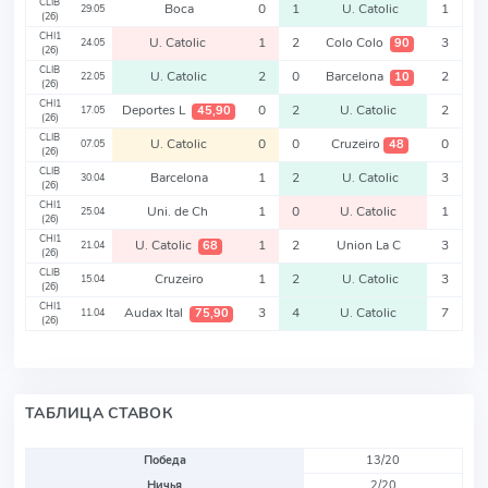
CLIB
Boca
0
1
U. Catolic
1
29.05
(26)
CHI1
U. Catolic
1
2
Colo Colo
3
90
24.05
(26)
CLIB
U. Catolic
2
0
Barcelona
2
10
22.05
(26)
CHI1
Deportes L
0
2
U. Catolic
2
45,90
17.05
(26)
CLIB
U. Catolic
0
0
Cruzeiro
0
48
07.05
(26)
CLIB
Barcelona
1
2
U. Catolic
3
30.04
(26)
CHI1
Uni. de Ch
1
0
U. Catolic
1
25.04
(26)
CHI1
U. Catolic
1
2
Union La C
3
68
21.04
(26)
CLIB
Cruzeiro
1
2
U. Catolic
3
15.04
(26)
CHI1
Audax Ital
3
4
U. Catolic
7
75,90
11.04
(26)
ТАБЛИЦА СТАВОК
Победа
13/20
Ничья
2/20