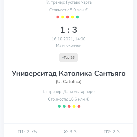
Гл. тренер: Густаво Уэрта
Стоимость: 5.9 млн. €
⬤
⬤
⬤
⬤
⬤
1 : 3
16.10.2021, 14:00
Матч окончен
Тур 26
Университад Католика Сантьяго
(U. Catolica)
Гл. тренер: Даниэль Гарнеро
Стоимость: 16.6 млн. €
⬤
⬤
⬤
⬤
⬤
П1:
2.75
Х:
3.3
П2:
2.3