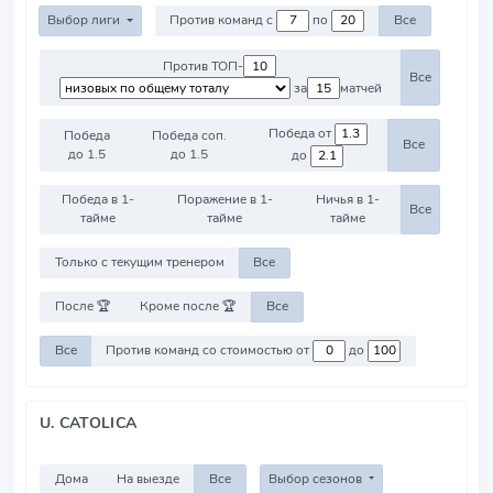
Выбор лиги
Против команд с
по
Все
Против ТОП-
Все
за
матчей
Победа от
Победа
Победа соп.
Все
до 1.5
до 1.5
до
Победа в 1-
Поражение в 1-
Ничья в 1-
Все
тайме
тайме
тайме
Только с текущим тренером
Все
После 🏆
Кроме после 🏆
Все
Все
Против команд со стоимостью от
до
U. CATOLICA
Дома
На выезде
Все
Выбор сезонов