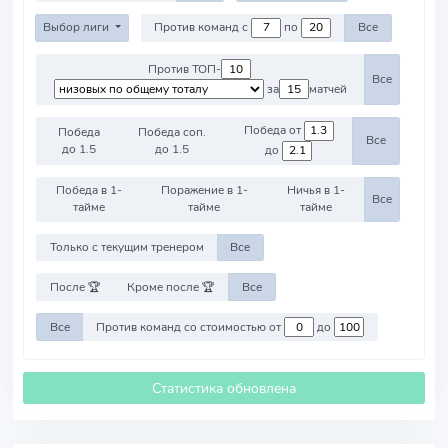
Выбор лиги
Против команд с
по
Все
Против ТОП-
Все
за
матчей
Победа от
Победа
Победа соп.
Все
до 1.5
до 1.5
до
Победа в 1-
Поражение в 1-
Ничья в 1-
Все
тайме
тайме
тайме
Только с текущим тренером
Все
После 🏆
Кроме после 🏆
Все
Все
Против команд со стоимостью от
до
Статистика обновлена