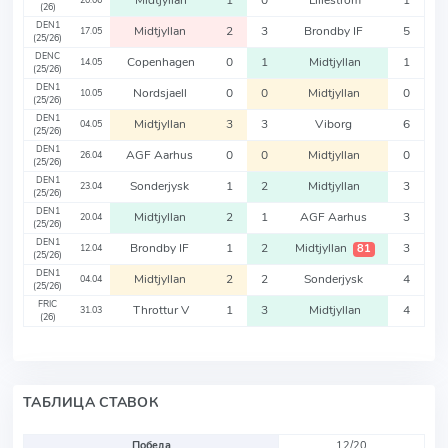
Midtjyllan
1
0
Lillestrom
1
20.06
(26)
DEN1
Midtjyllan
2
3
Brondby IF
5
17.05
(25/26)
DENC
Copenhagen
0
1
Midtjyllan
1
14.05
(25/26)
DEN1
Nordsjaell
0
0
Midtjyllan
0
10.05
(25/26)
DEN1
Midtjyllan
3
3
Viborg
6
04.05
(25/26)
DEN1
AGF Aarhus
0
0
Midtjyllan
0
26.04
(25/26)
DEN1
Sonderjysk
1
2
Midtjyllan
3
23.04
(25/26)
DEN1
Midtjyllan
2
1
AGF Aarhus
3
20.04
(25/26)
DEN1
Brondby IF
1
2
Midtjyllan
3
81
12.04
(25/26)
DEN1
Midtjyllan
2
2
Sonderjysk
4
04.04
(25/26)
FRIC
Throttur V
1
3
Midtjyllan
4
31.03
(26)
ТАБЛИЦА СТАВОК
Победа
12/20