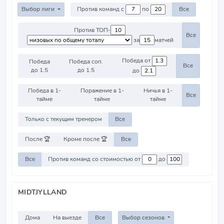
Выбор лиги
Против команд с
по
Все
Против ТОП-
Все
за
матчей
Победа от
Победа
Победа соп.
Все
до 1.5
до 1.5
до
Победа в 1-
Поражение в 1-
Ничья в 1-
Все
тайме
тайме
тайме
Только с текущим тренером
Все
После 🏆
Кроме после 🏆
Все
Все
Против команд со стоимостью от
до
MIDTJYLLAND
Дома
На выезде
Все
Выбор сезонов