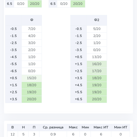
6.5
0/20
20/20
6.5
0/20
20/20
Ф
Ф2
-0.5
7/20
-0.5
5/20
-1.5
4/20
-1.5
2/20
-2.5
3/20
-2.5
1/20
-3.5
2/20
-3.5
0/20
-4.5
1/20
+0.5
13/20
-5.5
1/20
+1.5
16/20
-6.5
0/20
+2.5
17/20
+0.5
15/20
+3.5
18/20
+1.5
18/20
+4.5
19/20
+2.5
19/20
+5.5
19/20
+3.5
20/20
+6.5
20/20
В
Н
П
Ср. разница
Макс
Мин
Макс ИТ
Мин ИТ
12
5
3
0.9
6
0
6
0