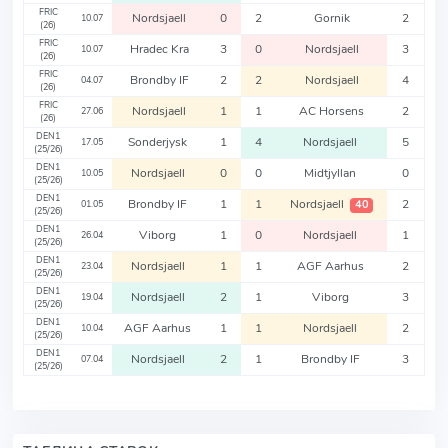
FRIC
Nordsjaell
0
2
Gornik
2
10.07
(26)
FRIC
Hradec Kra
3
0
Nordsjaell
3
10.07
(26)
FRIC
Brondby IF
2
2
Nordsjaell
4
04.07
(26)
FRIC
Nordsjaell
1
1
AC Horsens
2
27.06
(26)
DEN1
Sonderjysk
1
4
Nordsjaell
5
17.05
(25/26)
DEN1
Nordsjaell
0
0
Midtjyllan
0
10.05
(25/26)
DEN1
Brondby IF
1
1
Nordsjaell
2
40
01.05
(25/26)
DEN1
Viborg
1
0
Nordsjaell
1
26.04
(25/26)
DEN1
Nordsjaell
1
1
AGF Aarhus
2
23.04
(25/26)
DEN1
Nordsjaell
2
1
Viborg
3
19.04
(25/26)
DEN1
AGF Aarhus
1
1
Nordsjaell
2
10.04
(25/26)
DEN1
Nordsjaell
2
1
Brondby IF
3
07.04
(25/26)