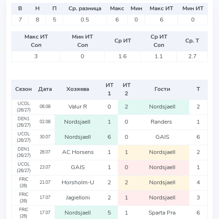
В
Н
П
Ср. разница
Макс
Мин
Макс ИТ
Мин ИТ
7
8
5
0.5
6
0
6
0
Макс ИТ
Мин ИТ
Ср ИТ
Ср ИТ
Ср. Т
Соп
Соп
Соп
3
0
1.6
1.1
2.7
ИТ
ИТ
Сезон
Дата
Хозяева
Гости
Т
1
2
UCOL
Valur R
0
2
Nordsjaell
2
06.08
(26/27)
DEN1
Nordsjaell
1
0
Randers
1
02.08
(26/27)
UCOL
Nordsjaell
6
0
GAIS
6
30.07
(26/27)
DEN1
AC Horsens
1
1
Nordsjaell
2
26.07
(26/27)
UCOL
GAIS
1
0
Nordsjaell
1
23.07
(26/27)
FRIC
Horsholm-U
2
2
Nordsjaell
4
21.07
(26)
FRIC
Jagielloni
2
1
Nordsjaell
3
17.07
(26)
FRIC
Nordsjaell
5
1
Sparta Pra
6
17.07
(26)