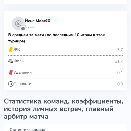
Йенс Маае
Судья
⬤
В среднем за матч (по последним 10 играм в этом
турнире)
3.7
ЖК
21.7
Фолы
0.1
Удаления
0.3
Пенальти
Статистика команд, коэффициенты,
история личных встреч, главный
арбитр матча
Статистика команд