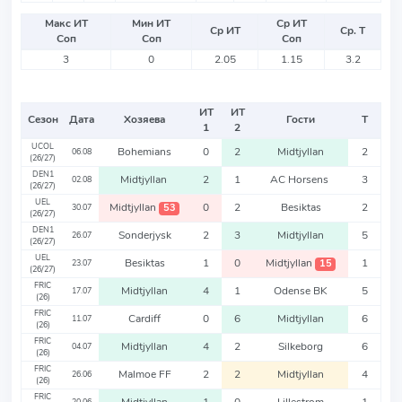
Макс ИТ
Мин ИТ
Ср ИТ
Ср ИТ
Ср. Т
Соп
Соп
Соп
3
0
2.05
1.15
3.2
ИТ
ИТ
Сезон
Дата
Хозяева
Гости
Т
1
2
UCOL
Bohemians
0
2
Midtjyllan
2
06.08
(26/27)
DEN1
Midtjyllan
2
1
AC Horsens
3
02.08
(26/27)
UEL
Midtjyllan
0
2
Besiktas
2
53
30.07
(26/27)
DEN1
Sonderjysk
2
3
Midtjyllan
5
26.07
(26/27)
UEL
Besiktas
1
0
Midtjyllan
1
15
23.07
(26/27)
FRIC
Midtjyllan
4
1
Odense BK
5
17.07
(26)
FRIC
Cardiff
0
6
Midtjyllan
6
11.07
(26)
FRIC
Midtjyllan
4
2
Silkeborg
6
04.07
(26)
FRIC
Malmoe FF
2
2
Midtjyllan
4
26.06
(26)
FRIC