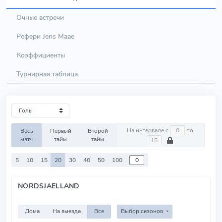
Очные встречи
Рефери Jens Maae
Коэффициенты
Турнирная таблица
На интервале с
по
Весь
Первый
Второй
матч
тайм
тайм
5
10
15
20
30
40
50
100
NORDSJAELLAND
Дома
На выезде
Все
Выбор сезонов