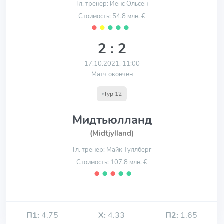
Гл. тренер: Йенс Ольсен
Стоимость: 54.8 млн. €
⬤
⬤
⬤
⬤
⬤
2 : 2
17.10.2021, 11:00
Матч окончен
Тур 12
Мидтьюлланд
(Midtjylland)
Гл. тренер: Майк Туллберг
Стоимость: 107.8 млн. €
⬤
⬤
⬤
⬤
⬤
П1:
4.75
Х:
4.33
П2:
1.65