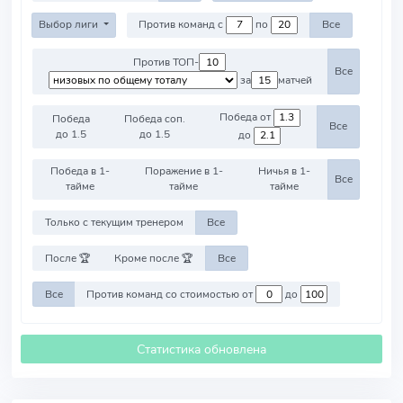
Выбор лиги
Против команд с
по
Все
Против ТОП-
Все
за
матчей
Победа от
Победа
Победа соп.
Все
до 1.5
до 1.5
до
Победа в 1-
Поражение в 1-
Ничья в 1-
Все
тайме
тайме
тайме
Только с текущим тренером
Все
После 🏆
Кроме после 🏆
Все
Все
Против команд со стоимостью от
до
Статистика обновлена