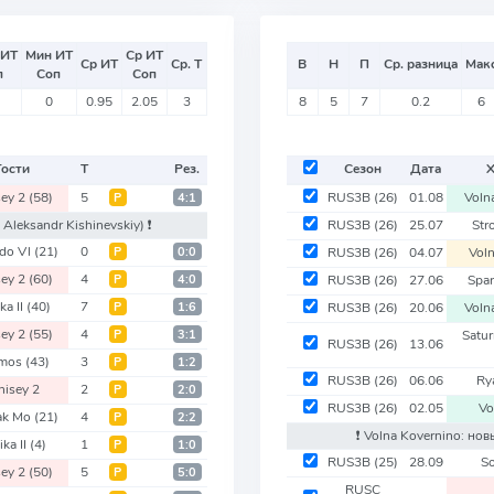
 ИТ
Мин ИТ
Ср ИТ
Ср ИТ
Ср. Т
В
Н
П
Ср. разница
Мак
п
Соп
Соп
0
0.95
2.05
3
8
5
7
0.2
6
Гости
Т
Рез.
Сезон
Дата
Х
sey 2
(58)
5
RUS3B
(26)
01.08
Voln
Р
4:1
 Aleksandr Kishinevskiy)
❗️
RUS3B
(26)
25.07
Str
do Vl
(21)
0
Р
0:0
RUS3B
(26)
04.07
Vol
sey 2
(60)
4
Р
4:0
RUS3B
(26)
27.06
Spar
ka II
(40)
7
Р
1:6
RUS3B
(26)
20.06
Voln
sey 2
(55)
4
Р
3:1
Satu
RUS3B
(26)
13.06
mos
(43)
3
Р
1:2
RUS3B
(26)
06.06
Ry
nisey 2
2
Р
2:0
RUS3B
(26)
02.05
Vo
ak Mo
(21)
4
Р
2:2
❗️ Volna Kovernino: но
ika II
(4)
1
Р
1:0
RUS3B
(25)
28.09
S
sey 2
(50)
5
Р
5:0
RUSC