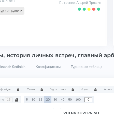
ч окончен
Гл. тренер: Андрей Прошин
⬤
⬤
⬤
⬤
⬤
Тур 17
Группа 2
, история личных встреч, главный арб
ksandr Sedinkin
Коэффициенты
Турнирная таблица
Офсайды
Фолы
Уд. в створ
Ауты
Атаки
по
5
10
15
20
30
40
50
100
VOLNA KOVERNINO