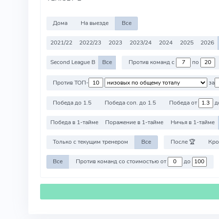
Дома
На выезде
Все
2021/22
2022/23
2023
2023/24
2024
2025
2026
Second League B
Все
Против команд с
по
Против ТОП-
за
Победа до 1.5
Победа соп. до 1.5
Победа от
д
Победа в 1-тайме
Поражение в 1-тайме
Ничья в 1-тайме
Только с текущим тренером
Все
После 🏆
Кро
Все
Против команд со стоимостью от
до