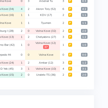
lna Kove
0
3
Arsenal Tu
3
Р
0:3
a Kove
(34)
4
2
Akron Toly
(52)
6
Р
4:2
a Kove
(16)
1
1
KDV
(17)
2
Р
1:1
lna Kove
1
1
Tyumen
2
Р
1:1
burg I
(28)
2
0
Volna Kove
(32)
2
Р
2:0
a Kove
(13)
1
2
Chelyabins
(27)
3
Р
1:2
Volna Kove
(12)
mo Bar
(42)
1
0
1
Р
1:0
37
rpedo Mi
0
0
Volna Kove
0
Р
0:0
a Kove
(24)
1
2
Amkar
(12)
3
Р
1:2
-D Yek
(45)
3
1
Volna Kove
(10)
4
Р
3:1
a Kove
(15)
2
0
Uralets-TS
(36)
2
Р
2:0