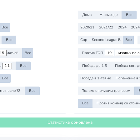
Дома
На выезде
Все
Все
2020/21
2021/22
2024
2024
Все
Cup
Second League B
Все
матчей
Все
Против ТОП-
о
Все
Победа до 1.5
Победа соп. д
Все
Победа в 1-тайме
Поражение в 
ме после 🏆
Все
Только с текущим тренером
Все
Статистика обновлена