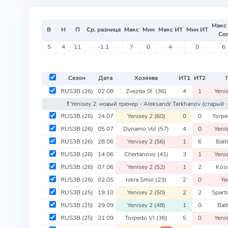
Макс
В
Н
П
Ср. разница
Макс
Мин
Макс ИТ
Мин ИТ
Со
5
4
11
-1.1
7
0
4
0
6
Сезон
Дата
Хозяева
ИТ
1
ИТ
2
RUS3B
(26)
02.08
Zvezda St
(36)
4
1
Yeni
❗️ Yenisey 2: новый тренер - Aleksandr Tarkhanov
(старый -
RUS3B
(26)
24.07
Yenisey 2
(60)
0
0
Torpe
RUS3B
(26)
05.07
Dynamo Vol
(57)
4
0
Yeni
RUS3B
(26)
28.06
Yenisey 2
(56)
1
6
Balti
RUS3B
(26)
14.06
Chertanovo
(41)
3
1
Yeni
RUS3B
(26)
07.06
Yenisey 2
(52)
1
2
Kos
RUS3B
(26)
02.05
Iskra Smol
(23)
2
0
Ye
RUS3B
(25)
19.10
Yenisey 2
(50)
2
2
Spart
RUS3B
(25)
29.09
Yenisey 2
(48)
1
0
Balt
RUS3B
(25)
21.09
Torpedo Vl
(36)
5
0
Yeni