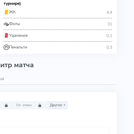
турнире)
4.4
ЖК
31
Фолы
0.1
Удаления
0.3
Пенальти
итр матча
ца
Оп. атаки
Другое