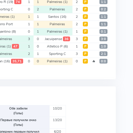
Do R
(19)
1
1
Palmeiras
(1)
2
74
Р
1:1
orting C
0
2
Palmeiras
2
Р
0:2
meiras
(1)
1
1
Santos
(16)
2
Р
1:1
rro Port
1
1
Palmeiras
2
Р
1:1
gantino
(8)
0
1
Palmeiras
(1)
1
Р
0:1
almeiras
3
0
Jacuipense
3
36
Р
3:0
iras
(1)
1
0
Atletico P
(6)
1
47
Р
1:0
almeiras
2
1
Sporting C
3
Р
2:1
ian
(16)
0
0
Palmeiras
(1)
0
🔥
35,71
Р
0:0
Обе забили
10/20
(Голы)
Первые получили очко
13/20
(Голы)
оперник первым получил
6/20