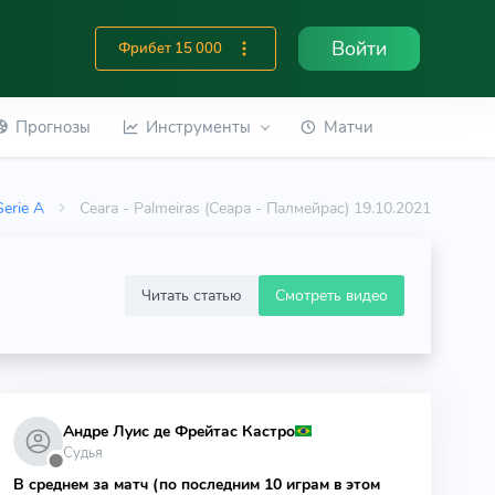
Войти
Фрибет 15 000
Прогнозы
Инструменты
Матчи
 Serie A
Ceara - Palmeiras (Сеара - Палмейрас) 19.10.2021
Читать статью
Смотреть видео
Андре Луис де Фрейтас Кастро
Судья
⬤
В среднем за матч (по последним 10 играм в этом