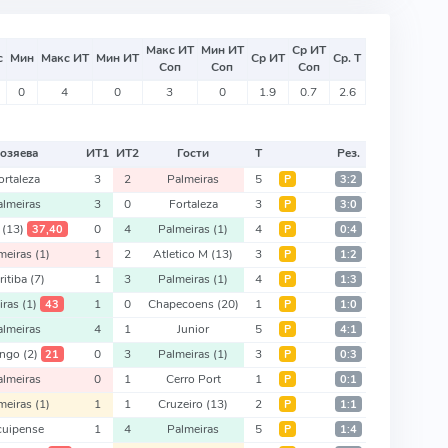
Макс ИТ
Мин ИТ
Ср ИТ
с
Мин
Макс ИТ
Мин ИТ
Ср ИТ
Ср. Т
Соп
Соп
Соп
0
4
0
3
0
1.9
0.7
2.6
озяева
ИТ
1
ИТ
2
Гости
Т
Рез.
ortaleza
3
2
Palmeiras
5
Р
3:2
almeiras
3
0
Fortaleza
3
Р
3:0
a
(13)
0
4
Palmeiras
(1)
4
37,40
Р
0:4
meiras
(1)
1
2
Atletico M
(13)
3
Р
1:2
ritiba
(7)
1
3
Palmeiras
(1)
4
Р
1:3
iras
(1)
1
0
Chapecoens
(20)
1
43
Р
1:0
almeiras
4
1
Junior
5
Р
4:1
engo
(2)
0
3
Palmeiras
(1)
3
21
Р
0:3
almeiras
0
1
Cerro Port
1
Р
0:1
meiras
(1)
1
1
Cruzeiro
(13)
2
Р
1:1
cuipense
1
4
Palmeiras
5
Р
1:4