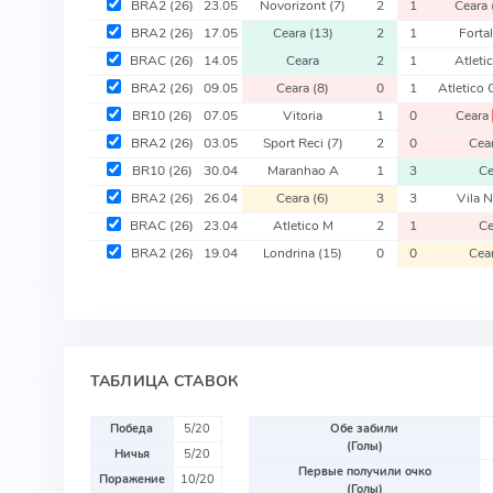
BRA2
(26)
23.05
Novorizont
(7)
2
1
Ceara
BRA2
(26)
17.05
Ceara
(13)
2
1
Forta
BRAC
(26)
14.05
Ceara
2
1
Atleti
BRA2
(26)
09.05
Ceara
(8)
0
1
Atletico
BR10
(26)
07.05
Vitoria
1
0
Ceara
BRA2
(26)
03.05
Sport Reci
(7)
2
0
Cea
BR10
(26)
30.04
Maranhao A
1
3
Ce
BRA2
(26)
26.04
Ceara
(6)
3
3
Vila 
BRAC
(26)
23.04
Atletico M
2
1
Ce
BRA2
(26)
19.04
Londrina
(15)
0
0
Cea
ТАБЛИЦА СТАВОК
Победа
5/20
Обе забили
(Голы)
Ничья
5/20
Первые получили очко
Поражение
10/20
(Голы)