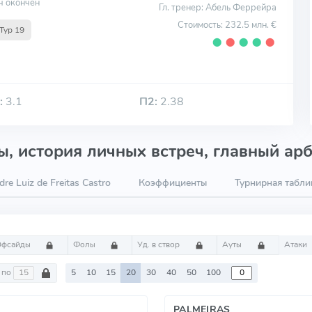
ч окончен
Гл. тренер: Абель Феррейра
Стоимость: 232.5 млн. €
Тур 19
⬤
⬤
⬤
⬤
⬤
:
3.1
П2:
2.38
, история личных встреч, главный арб
re Luiz de Freitas Castro
Коэффициенты
Турнирная табли
Офсайды
Фолы
Уд. в створ
Ауты
Атаки
по
5
10
15
20
30
40
50
100
PALMEIRAS