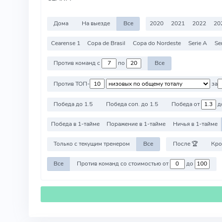
Дома
На выезде
Все
2020
2021
2022
20
Cearense 1
Copa de Brasil
Copa do Nordeste
Serie A
Se
Против команд с
по
Все
Против ТОП-
за
Победа до 1.5
Победа соп. до 1.5
Победа от
д
Победа в 1-тайме
Поражение в 1-тайме
Ничья в 1-тайме
Только с текущим тренером
Все
После 🏆
Кро
Все
Против команд со стоимостью от
до