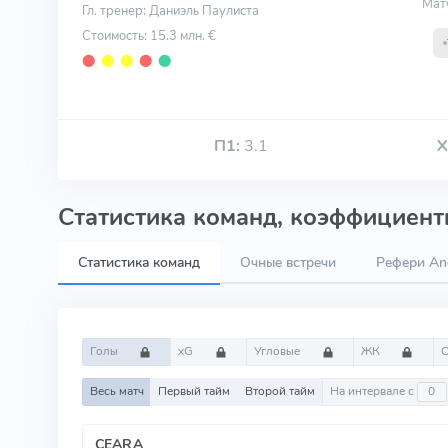
Мат
Гл. тренер: Даниэль Паулиста
Стоимость: 15.3 млн. €
⬤
⬤
⬤
⬤
⬤
П1:
3.1
Х
Статистика команд, коэффициенты
Статистика команд
Очные встречи
Рефери And
Голы
xG
Угловые
ЖК
Весь матч
Первый тайм
Второй тайм
На интервале с
CEARA