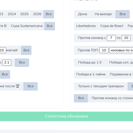
23
2024
2025
2026
Все
Дома
На выезде
Все
rie B
Copa Sudamericana
Все
Libertadores
Copa de Brasil
Pau
Против команд с
по
матчей
Все
Против ТОП-
о
Все
Победа до 1.5
Победа соп. д
Все
Победа в 1-тайме
Поражение в 
ме после 🏆
Все
Только с текущим тренером
Все
Статистика обновлена