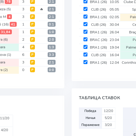
(8)
3
78
Р
2:1
BRA1
(26)
10.05
Clube 
leza
(5)
3
🔥
Р
2:1
CLIB
(26)
05.05
Sp
co M
3
4
Р
2:1
BRA1
(26)
02.05
Pal
 G
(16)
1
41
Р
0:1
CLIB
(26)
30.04
Ce
1
31,84
Р
1:0
BRA1
(26)
26.04
Bra
ra
(6)
2
Р
2:0
BRAC
(26)
23.04
P
ara
4
Р
1:3
BRA1
(26)
19.04
Palme
Nova
(1)
6
Р
3:3
CLIB
(26)
16.04
P
ara
3
Р
2:1
BRA1
(26)
12.04
Corinth
ra
(2)
0
Р
0:0
ТАБЛИЦА СТАВОК
Победа
12/20
Ничья
5/20
11/20
Поражение
3/20
4/20
С