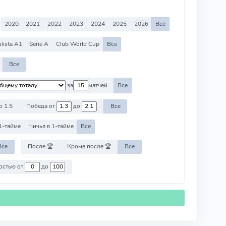
2020
2021
2022
2023
2024
2025
2026
Все
lista A1
Serie A
Club World Cup
Все
Все
за
матчей
Все
о 1.5
Победа от
до
Все
1-тайме
Ничья в 1-тайме
Все
Все
После 🏆
Кроме после 🏆
Все
Против команд со стоимостью от
до