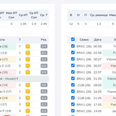
 ИТ
Мин ИТ
Ср ИТ
Ср ИТ
Ср. Т
В
Н
П
Ср. разница
Мак
п
Соп
Соп
0
1.05
1.4
2.45
12
5
3
1.2
5
сти
Т
Рез.
Сезон
Дата
Х
ra
(18)
7
BRAC
(26)
06.08
F
Р
3:4
B
(13)
1
BRAC
(26)
02.08
P
Р
0:1
ra
(17)
2
BRA1
(26)
30.07
Vitori
Р
1:1
ic C
(12)
0
BRA1
(26)
26.07
Pal
Р
0:0
ra
(16)
2
BRA1
(26)
22.07
Co
Р
2:0
й - Mozart)
❗️
BRA1
(26)
31.05
Palme
ra
(14)
2
Р
2:0
CLIB
(26)
28.05
P
go S
(17)
1
Р
0:1
BRA1
(26)
24.05
Flam
ra
(14)
2
Р
1:1
CLIB
(26)
21.05
P
i
(17)
3
Р
2:1
BRA1
(26)
17.05
Pal
io P
(14)
3
Р
1:2
BRAC
(26)
14.05
Ja