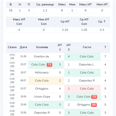
В
Н
П
Ср. разница
Макс
Мин
Макс ИТ
Мин ИТ
16
1
3
1.2
8
1
6
0
Макс ИТ
Мин ИТ
Ср ИТ
Ср ИТ
Ср. Т
Соп
Соп
Соп
4
0
2.25
1.05
3.3
ИТ
ИТ
Сезон
Дата
Хозяева
Гости
Т
1
2
CHI1
Everton de
3
4
Colo Colo
7
01.08
(26)
CHI1
Colo Colo
3
1
Deportes L
4
73
25.07
(26)
FRIC
Millonario
0
1
Colo Colo
1
18.07
(26)
CHIC
Colo Colo
2
2
Deportes R
4
06.07
(26)
CHIC
OHiggins
4
1
Colo Colo
5
03.07
(26)
CHIC
Union Espa
0
3
Colo Colo
3
75
29.06
(26)
CHIC
Colo Colo
3
2
OHiggins
5
90
25.06
(26)
CHIC
Deportes R
0
3
Colo Colo
3
20.06
(26)