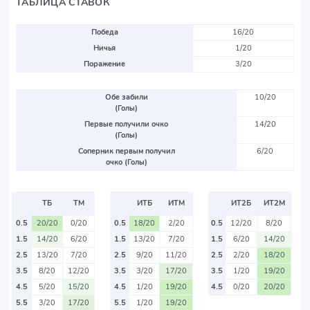
ТАБЛИЦА СТАВОК
Победа
16/20
Ничья
1/20
Поражение
3/20
Обе забили
10/20
(Голы)
Первые получили очко
14/20
(Голы)
Соперник первым получил
6/20
очко (Голы)
ТБ
ТМ
ИТБ
ИТМ
ИТ2Б
ИТ2М
0.5
20/20
0/20
0.5
18/20
2/20
0.5
12/20
8/20
1.5
14/20
6/20
1.5
13/20
7/20
1.5
6/20
14/20
2.5
13/20
7/20
2.5
9/20
11/20
2.5
2/20
18/20
3.5
8/20
12/20
3.5
3/20
17/20
3.5
1/20
19/20
4.5
5/20
15/20
4.5
1/20
19/20
4.5
0/20
20/20
5.5
3/20
17/20
5.5
1/20
19/20