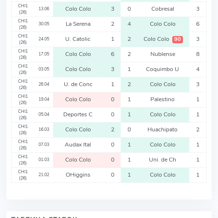
CHI1
Colo Colo
3
0
Cobresal
3
13.06
(26)
CHI1
La Serena
2
4
Colo Colo
6
30.05
(26)
CHI1
U. Catolic
1
2
Colo Colo
3
90
24.05
(26)
CHI1
Colo Colo
6
2
Nublense
8
17.05
(26)
CHI1
Colo Colo
3
1
Coquimbo U
4
03.05
(26)
CHI1
U. de Conc
1
2
Colo Colo
3
26.04
(26)
CHI1
Colo Colo
0
1
Palestino
1
19.04
(26)
CHI1
Deportes C
0
1
Colo Colo
1
05.04
(26)
CHI1
Colo Colo
2
0
Huachipato
2
16.03
(26)
CHI1
Audax Ital
0
1
Colo Colo
1
07.03
(26)
CHI1
Colo Colo
0
1
Uni. de Ch
1
01.03
(26)
CHI1
OHiggins
0
1
Colo Colo
1
21.02
(26)