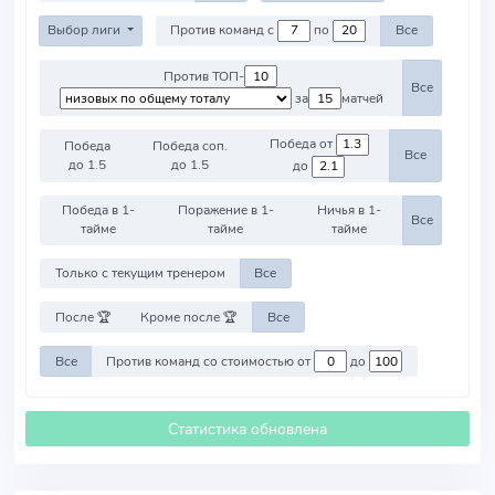
Выбор лиги
Против команд с
по
Все
Против ТОП-
Все
за
матчей
Победа от
Победа
Победа соп.
Все
до 1.5
до 1.5
до
Победа в 1-
Поражение в 1-
Ничья в 1-
Все
тайме
тайме
тайме
Только с текущим тренером
Все
После 🏆
Кроме после 🏆
Все
Все
Против команд со стоимостью от
до
Статистика обновлена