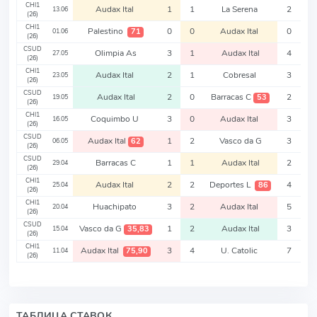
CHI1
Audax Ital
1
1
La Serena
2
13.06
(26)
CHI1
Palestino
0
0
Audax Ital
0
71
01.06
(26)
CSUD
Olimpia As
3
1
Audax Ital
4
27.05
(26)
CHI1
Audax Ital
2
1
Cobresal
3
23.05
(26)
CSUD
Audax Ital
2
0
Barracas C
2
53
19.05
(26)
CHI1
Coquimbo U
3
0
Audax Ital
3
16.05
(26)
CSUD
Audax Ital
1
2
Vasco da G
3
62
06.05
(26)
CSUD
Barracas C
1
1
Audax Ital
2
29.04
(26)
CHI1
Audax Ital
2
2
Deportes L
4
86
25.04
(26)
CHI1
Huachipato
3
2
Audax Ital
5
20.04
(26)
CSUD
Vasco da G
1
2
Audax Ital
3
35,83
15.04
(26)
CHI1
Audax Ital
3
4
U. Catolic
7
75,90
11.04
(26)
ТАБЛИЦА СТАВОК