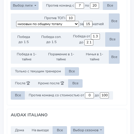
Выбор лиги
Против команд с
по
Все
Против ТОП-
Все
за
матчей
Победа от
Победа
Победа соп.
Все
до 1.5
до 1.5
до
Победа в 1-
Поражение в 1-
Ничья в 1-
Все
тайме
тайме
тайме
Только с текущим тренером
Все
После 🏆
Кроме после 🏆
Все
Все
Против команд со стоимостью от
до
AUDAX ITALIANO
Дома
На выезде
Все
Выбор сезонов