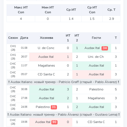
Макс ИТ
Мин ИТ
Ср ИТ
Ср ИТ
Ср. Т
Соп
Соп
Соп
4
0
1.4
1.5
2.9
ИТ
ИТ
Сезон
Дата
Хозяева
Гости
Т
1
2
CHI1
U. de Conc
0
1
Audax Ital
1
34
01.08
(26)
CHI1
Audax Ital
1
2
Uni. de Ch
3
26.07
(26)
CHIC
Magallanes
0
1
Audax Ital
1
11.07
(26)
CHIC
CD Santa C
2
1
Audax Ital
3
05.07
(26)
❗️ Audax Italiano: новый тренер - Patricio Graff
(старый - Pablo Álvarez)
❗️
CHIC
Audax Ital
3
2
Palestino
5
30.06
(26)
CHIC
Audax Ital
2
1
Magallanes
3
27.06
(26)
CHIC
Palestino
1
2
Audax Ital
3
31
24.06
(26)
❗️ Audax Italiano: новый тренер - Pablo Álvarez
(старый - Gustavo Lema)
❗️
CHIC
Audax Ital
0
1
CD Santa C
1
90
19.06
(26)