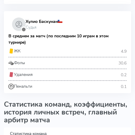
Хулио Баскунан
Судья
⬤
В среднем за матч (по последним 10 играм в этом
турнире)
4.9
ЖК
30.6
Фолы
0.2
Удаления
0.1
Пенальти
Статистика команд, коэффициенты,
история личных встреч, главный
арбитр матча
Статистика команд