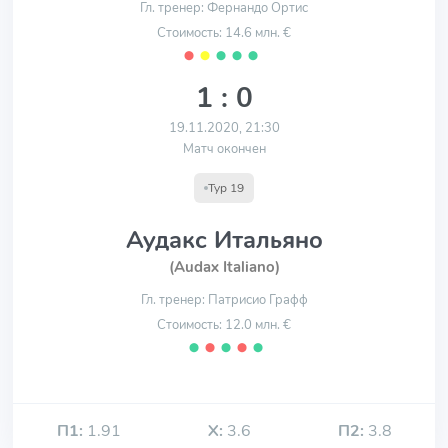
Гл. тренер: Фернандо Ортис
Стоимость: 14.6 млн. €
⬤
⬤
⬤
⬤
⬤
1 : 0
19.11.2020, 21:30
Матч окончен
Тур 19
Аудакс Итальяно
(Audax Italiano)
Гл. тренер: Патрисио Графф
Стоимость: 12.0 млн. €
⬤
⬤
⬤
⬤
⬤
П1:
1.91
Х:
3.6
П2:
3.8