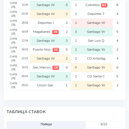
CHPB
Santiago W
5
1
Cobreloa
6
62
10.05
(26)
CHPB
Santiago W
2
2
Deportes T
4
03.05
(26)
CHPB
Deportes I
2
1
Santiago W
3
28.04
(26)
CHPB
Magallanes
2
3
Santiago W
5
36
18.04
(26)
CHPB
Santiago W
3
1
San Luis Q
4
12.04
(26)
CHPB
Puerto Mon
0
2
Santiago W
2
30
28.03
(26)
CHPB
Santiago W
2
2
CD Antofag
4
22.03
(26)
CHPB
San Marcos
0
0
Santiago W
0
18
16.03
(26)
CHPB
Santiago W
3
2
CD Santa C
5
09.03
(26)
CHPB
Union San
1
1
Santiago W
2
28.02
(26)
ТАБЛИЦА СТАВОК
Победа
9/20