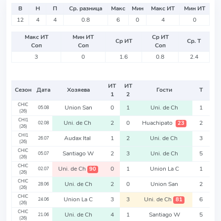
В
Н
П
Ср. разница
Макс
Мин
Макс ИТ
Мин ИТ
12
4
4
0.8
6
0
4
0
Макс ИТ
Мин ИТ
Ср ИТ
Ср ИТ
Ср. Т
Соп
Соп
Соп
3
0
1.6
0.8
2.4
ИТ
ИТ
Сезон
Дата
Хозяева
Гости
Т
1
2
CHIC
Union San
0
1
Uni. de Ch
1
05.08
(26)
CHI1
Uni. de Ch
2
0
Huachipato
2
23
02.08
(26)
CHI1
Audax Ital
1
2
Uni. de Ch
3
26.07
(26)
CHIC
Santiago W
2
3
Uni. de Ch
5
05.07
(26)
CHIC
Uni. de Ch
0
1
Union La C
1
90
02.07
(26)
CHIC
Uni. de Ch
2
0
Union San
2
28.06
(26)
CHIC
Union La C
3
3
Uni. de Ch
6
81
24.06
(26)
CHIC
Uni. de Ch
4
1
Santiago W
5
21.06
(26)