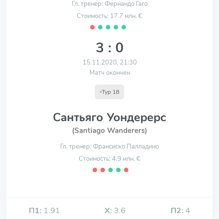
Гл. тренер: Фернандо Гаго
Стоимость: 17.7 млн. €
⬤
⬤
⬤
⬤
⬤
3 : 0
15.11.2020, 21:30
Матч окончен
Тур 18
Сантьяго Уондерерс
(Santiago Wanderers)
Гл. тренер: Франсиско Палладино
Стоимость: 4.9 млн. €
⬤
⬤
⬤
⬤
⬤
П1:
1.91
Х:
3.6
П2:
4