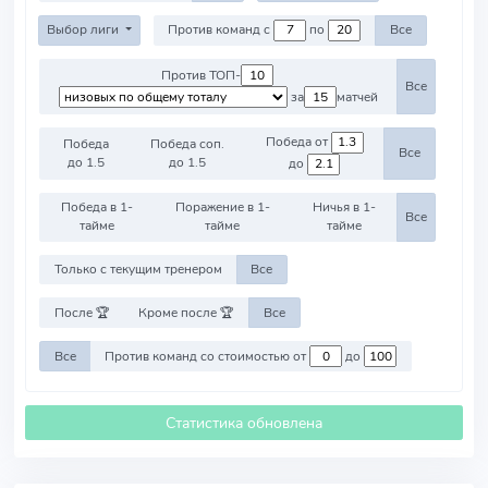
Выбор лиги
Против команд с
по
Все
Против ТОП-
Все
за
матчей
Победа от
Победа
Победа соп.
Все
до 1.5
до 1.5
до
Победа в 1-
Поражение в 1-
Ничья в 1-
Все
тайме
тайме
тайме
Только с текущим тренером
Все
После 🏆
Кроме после 🏆
Все
Все
Против команд со стоимостью от
до
Статистика обновлена