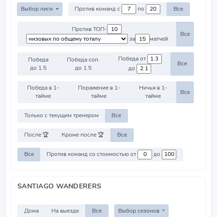
Выбор лиги
Против команд с
по
Все
Против ТОП-
Все
за
матчей
Победа от
Победа
Победа соп.
Все
до 1.5
до 1.5
до
Победа в 1-
Поражение в 1-
Ничья в 1-
Все
тайме
тайме
тайме
Только с текущим тренером
Все
После 🏆
Кроме после 🏆
Все
Все
Против команд со стоимостью от
до
SANTIAGO WANDERERS
Дома
На выезде
Все
Выбор сезонов