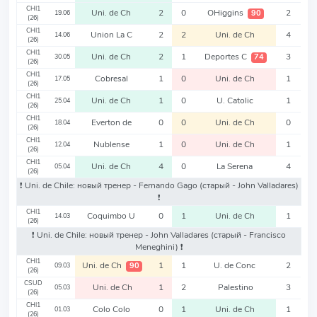
CHI1
Uni. de Ch
2
0
OHiggins
2
90
19.06
(26)
CHI1
Union La C
2
2
Uni. de Ch
4
14.06
(26)
CHI1
Uni. de Ch
2
1
Deportes C
3
74
30.05
(26)
CHI1
Cobresal
1
0
Uni. de Ch
1
17.05
(26)
CHI1
Uni. de Ch
1
0
U. Catolic
1
25.04
(26)
CHI1
Everton de
0
0
Uni. de Ch
0
18.04
(26)
CHI1
Nublense
1
0
Uni. de Ch
1
12.04
(26)
CHI1
Uni. de Ch
4
0
La Serena
4
05.04
(26)
❗️ Uni. de Chile: новый тренер - Fernando Gago
(старый - John Valladares)
❗️
CHI1
Coquimbo U
0
1
Uni. de Ch
1
14.03
(26)
❗️ Uni. de Chile: новый тренер - John Valladares
(старый - Francisco
Meneghini)
❗️
CHI1
Uni. de Ch
1
1
U. de Conc
2
90
09.03
(26)
CSUD
Uni. de Ch
1
2
Palestino
3
05.03
(26)
CHI1
Colo Colo
0
1
Uni. de Ch
1
01.03
(26)