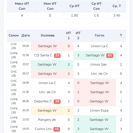
Макс ИТ
Мин ИТ
Ср ИТ
Ср ИТ
Ср. Т
Соп
Соп
Соп
4
0
1.85
1.6
3.45
ИТ
ИТ
Сезон
Дата
Хозяева
Гости
Т
1
2
CHIC
Santiago W
0
4
Union La C
4
05.08
(26)
CHPB
CD Santa C
1
3
Santiago W
4
29
65
02.08
(26)
CHPB
Santiago W
2
0
Union San
2
25.07
(26)
CHIC
Santiago W
2
3
Uni. de Ch
5
05.07
(26)
CHIC
Union La C
4
0
Santiago W
4
28.06
(26)
CHIC
Uni. de Ch
4
1
Santiago W
5
21.06
(26)
CHPB
Deportes C
1
0
Santiago W
1
38
06.06
(26)
CHPB
Santiago W
2
2
Union Espa
4
30.05
(26)
CHPB
Rangers de
0
2
Santiago W
2
23.05
(26)
CHPB
Curico Uni
0
3
Santiago W
3
45
16.05
(26)