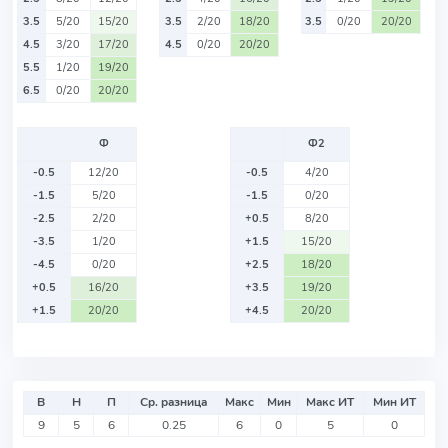
3.5
5/20
15/20
3.5
2/20
18/20
3.5
0/20
20/20
4.5
3/20
17/20
4.5
0/20
20/20
5.5
1/20
19/20
6.5
0/20
20/20
Ф
Ф2
-0.5
12/20
-0.5
4/20
-1.5
5/20
-1.5
0/20
-2.5
2/20
+0.5
8/20
-3.5
1/20
+1.5
15/20
-4.5
0/20
+2.5
18/20
+0.5
16/20
+3.5
19/20
+1.5
20/20
+4.5
20/20
В
Н
П
Ср. разница
Макс
Мин
Макс ИТ
Мин ИТ
9
5
6
0.25
6
0
5
0