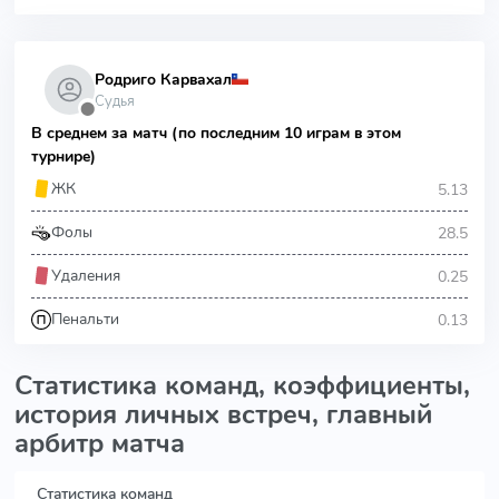
Родриго Карвахал
Судья
⬤
В среднем за матч (по последним 10 играм в этом
турнире)
5.13
ЖК
28.5
Фолы
0.25
Удаления
0.13
Пенальти
Статистика команд, коэффициенты,
история личных встреч, главный
арбитр матча
Статистика команд