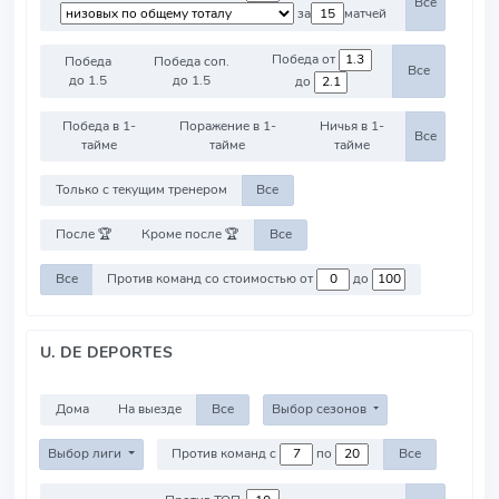
Все
за
матчей
Победа от
Победа
Победа соп.
Все
до 1.5
до 1.5
до
Победа в 1-
Поражение в 1-
Ничья в 1-
Все
тайме
тайме
тайме
Только с текущим тренером
Все
После 🏆
Кроме после 🏆
Все
Все
Против команд со стоимостью от
до
U. DE DEPORTES
Дома
На выезде
Все
Выбор сезонов
Выбор лиги
Против команд с
по
Все