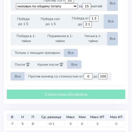
Против ТОП-
Все
за
матчей
Победа от
Победа
Победа соп.
Все
до 1.5
до 1.5
до
Победа в 1-
Поражение в 1-
Ничья в 1-
Все
тайме
тайме
тайме
Только с текущим тренером
Все
После 🏆
Кроме после 🏆
Все
Все
Против команд со стоимостью от
до
Статистика обновлена
В
Н
П
Ср. разница
Макс
Мин
Макс ИТ
Мин ИТ
7
5
8
-0.1
5
0
3
0