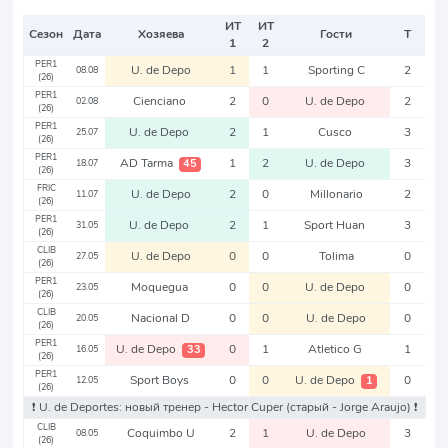
ИТ
ИТ
Сезон
Дата
Хозяева
Гости
Т
1
2
PER1
U. de Depo
1
1
Sporting C
2
08.08
(26)
PER1
Cienciano
2
0
U. de Depo
2
02.08
(26)
PER1
U. de Depo
2
1
Cusco
3
25.07
(26)
PER1
AD Tarma
1
2
U. de Depo
3
45
18.07
(26)
FRIC
U. de Depo
2
0
Millonario
2
11.07
(26)
PER1
U. de Depo
2
1
Sport Huan
3
31.05
(26)
CLIB
U. de Depo
0
0
Tolima
0
27.05
(26)
PER1
Moquegua
0
0
U. de Depo
0
23.05
(26)
CLIB
Nacional D
0
0
U. de Depo
0
20.05
(26)
PER1
U. de Depo
0
1
Atletico G
1
33
16.05
(26)
PER1
Sport Boys
0
0
U. de Depo
0
1
12.05
(26)
❗️ U. de Deportes: новый тренер - Hector Cuper
(старый - Jorge Araujo)
❗️
CLIB
Coquimbo U
2
1
U. de Depo
3
08.05
(26)