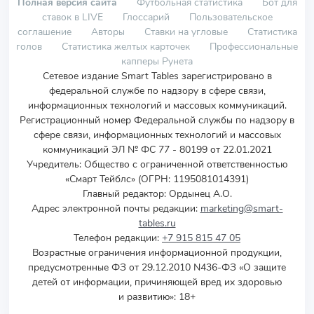
Полная версия сайта
Футбольная статистика
Бот для
ставок в LIVE
Глоссарий
Пользовательское
соглашение
Авторы
Ставки на угловые
Статистика
голов
Статистика желтых карточек
Профессиональные
капперы Рунета
Сетевое издание Smart Tables зарегистрировано в
федеральной службе по надзору в сфере связи,
информационных технологий и массовых коммуникаций.
Регистрационный номер Федеральной службы по надзору в
сфере связи, информационных технологий и массовых
коммуникаций ЭЛ № ФС 77 - 80199 от 22.01.2021
Учредитель
:
Общество с ограниченной ответственностью
«Смарт Тейблс» (ОГРН: 1195081014391)
Главный редактор: Ордынец А.О.
Адрес электронной почты редакции:
marketing@smart-
tables.ru
Телефон редакции:
+7 915 815 47 05
Возрастные ограничения информационной продукции,
предусмотренные ФЗ от 29.12.2010 N436-ФЗ «О защите
детей от информации, причиняющей вред их здоровью
и развитию»: 18+