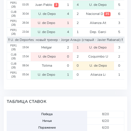
PER1
Juan Pablo
1
4
U. de Depo
5
3
03.05
(26)
CLIB
U. de Depo
4
2
Nacional D
6
35
30.04
(26)
PER1
U. de Depo
1
2
Alianza At
3
26.04
(26)
PER1
U. de Depo
4
1
Dep. Garci
5
23.04
(26)
❗️ U. de Deportes: новый тренер - Jorge Araujo
(старый - Javier Rabanal)
❗️
PER1
Melgar
2
1
U. de Depo
3
19.04
(26)
CLIB
U. de Depo
0
2
Coquimbo U
2
15.04
(26)
CLIB
Tolima
0
0
U. de Depo
0
08.04
(26)
PER1
U. de Depo
1
0
Alianza Li
1
05.04
(26)
ТАБЛИЦА СТАВОК
Победа
8/20
Ничья
6/20
Поражение
6/20