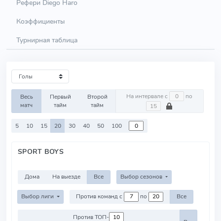
Рефери Diego Haro
Коэффициенты
Турнирная таблица
На интервале с
по
Весь
Первый
Второй
матч
тайм
тайм
5
10
15
20
30
40
50
100
SPORT BOYS
Дома
На выезде
Все
Выбор сезонов
Выбор лиги
Против команд с
по
Все
Против ТОП-