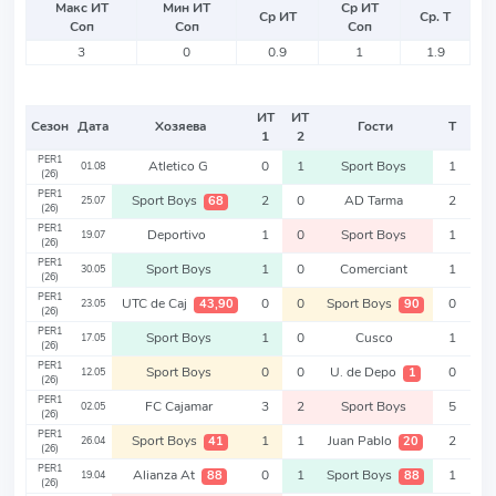
Макс ИТ
Мин ИТ
Ср ИТ
Ср ИТ
Ср. Т
Соп
Соп
Соп
3
0
0.9
1
1.9
ИТ
ИТ
Сезон
Дата
Хозяева
Гости
Т
1
2
PER1
Atletico G
0
1
Sport Boys
1
01.08
(26)
PER1
Sport Boys
2
0
AD Tarma
2
68
25.07
(26)
PER1
Deportivo
1
0
Sport Boys
1
19.07
(26)
PER1
Sport Boys
1
0
Comerciant
1
30.05
(26)
PER1
UTC de Caj
0
0
Sport Boys
0
43,90
90
23.05
(26)
PER1
Sport Boys
1
0
Cusco
1
17.05
(26)
PER1
Sport Boys
0
0
U. de Depo
0
1
12.05
(26)
PER1
FC Cajamar
3
2
Sport Boys
5
02.05
(26)
PER1
Sport Boys
1
1
Juan Pablo
2
41
20
26.04
(26)
PER1
Alianza At
0
1
Sport Boys
1
88
88
19.04
(26)