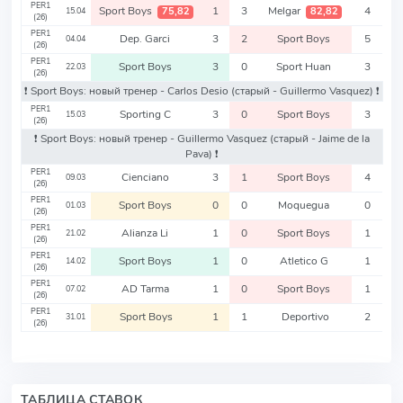
PER1
Sport Boys
1
3
Melgar
4
75,82
82,82
15.04
(26)
PER1
Dep. Garci
3
2
Sport Boys
5
04.04
(26)
PER1
Sport Boys
3
0
Sport Huan
3
22.03
(26)
❗️ Sport Boys: новый тренер - Carlos Desio
(старый - Guillermo Vasquez)
❗️
PER1
Sporting C
3
0
Sport Boys
3
15.03
(26)
❗️ Sport Boys: новый тренер - Guillermo Vasquez
(старый - Jaime de la
Pava)
❗️
PER1
Cienciano
3
1
Sport Boys
4
09.03
(26)
PER1
Sport Boys
0
0
Moquegua
0
01.03
(26)
PER1
Alianza Li
1
0
Sport Boys
1
21.02
(26)
PER1
Sport Boys
1
0
Atletico G
1
14.02
(26)
PER1
AD Tarma
1
0
Sport Boys
1
07.02
(26)
PER1
Sport Boys
1
1
Deportivo
2
31.01
(26)
ТАБЛИЦА СТАВОК