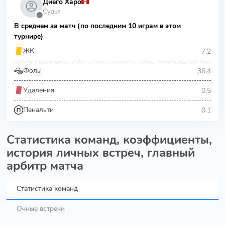
Диего Харо
Судья
⬤
В среднем за матч (по последним 10 играм в этом
турнире)
7.2
ЖК
36.4
Фолы
0.5
Удаления
0.1
Пенальти
Статистика команд, коэффициенты,
история личных встреч, главный
арбитр матча
Статистика команд
Очные встречи