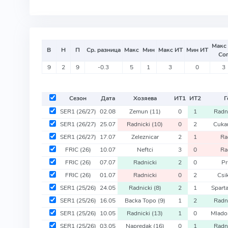
Макс
В
Н
П
Ср. разница
Макс
Мин
Макс ИТ
Мин ИТ
Со
9
2
9
-0.3
5
1
3
0
3
Сезон
Дата
Хозяева
ИТ
1
ИТ
2
Г
SER1
(26/27)
02.08
Zemun
(11)
0
1
Radn
SER1
(26/27)
25.07
Radnicki
(10)
0
2
Cukar
SER1
(26/27)
17.07
Zeleznicar
2
1
Ra
FRIC
(26)
10.07
Neftci
3
0
Ra
FRIC
(26)
07.07
Radnicki
2
0
Pr
FRIC
(26)
01.07
Radnicki
0
2
Csi
SER1
(25/26)
24.05
Radnicki
(8)
2
1
Spart
SER1
(25/26)
16.05
Backa Topo
(9)
1
2
Radn
SER1
(25/26)
10.05
Radnicki
(13)
1
0
Mlado
SER1
(25/26)
03.05
Napredak
(16)
0
1
Radn