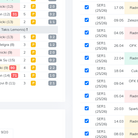
SER1
icki
(12)
2
Р
2:0
17.05
Radn
(25/26)
van
(12)
5
31
Р
3:2
SER1
09.05
Zelez
icki
(13)
2
Р
1:1
(25/26)
 Takis Lemonis)
❗️
SER1
04.05
Radn
(25/26)
icki
(13)
5
Р
3:2
SER1
Belgra
(8)
3
Р
1:2
26.04
OFK 
(25/26)
nicki
(9)
2
Р
2:0
SER1
22.04
Radn
ak Su
(15)
2
Р
0:2
(25/26)
ki
(9)
4
90
Р
2:2
SER1
18.04
Cuk
(25/26)
van
(14)
1
71
Р
1:0
SER1
OFK 
ovi B
(11)
3
Р
2:1
09.04
(25/26)
SER1
05.04
Radn
(25/26)
SER1
20.03
Spar
(25/26)
SER1
14.03
Radn
(25/26)
SER1
9/20
08.03
Radn
(25/26)