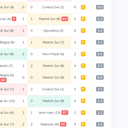
ik Sur
(9)
0
0
Crvena Zve
(1)
0
Р
0:0
nicar
(4)
1
1
Radnik Sur
(8)
2
3
44
Р
1:1
ik Sur
(8)
1
4
Vojvodina
(3)
5
Р
1:4
Belgra
(6)
1
1
Radnik Sur
(7)
2
Р
1:1
ik Sur
(8)
2
0
Novi Pazar
(5)
2
Р
2:0
aricki
(7)
2
2
Radnik Sur
(8)
4
Р
2:2
Belgra
(6)
0
0
Radnik Sur
(8)
0
Р
0:0
84
ik Sur
(7)
1
2
Crvena Zve
(1)
3
Р
1:2
tak Su
(15)
1
3
Radnik Sur
(6)
4
Р
1:3
ik Sur
(6)
1
1
Javor Ivan
(13)
2
87
Р
1:1
ik Sur
(7)
2
2
Radnicki
(9)
4
90
Р
2:2