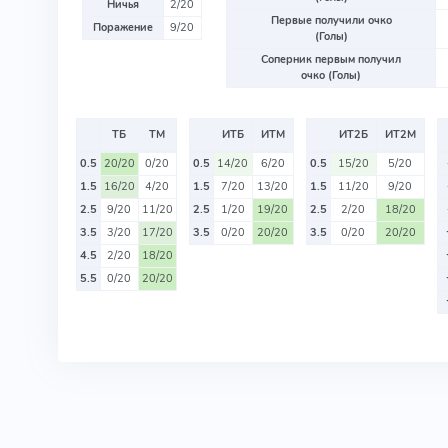
Ничья
2/20
Первые получили очко
Поражение
9/20
(Голы)
Соперник первым получил
очко (Голы)
ТБ
ТМ
ИТБ
ИТМ
ИТ2Б
ИТ2М
0.5
20/20
0/20
0.5
14/20
6/20
0.5
15/20
5/20
1.5
16/20
4/20
1.5
7/20
13/20
1.5
11/20
9/20
2.5
9/20
11/20
2.5
1/20
19/20
2.5
2/20
18/20
3.5
3/20
17/20
3.5
0/20
20/20
3.5
0/20
20/20
4.5
2/20
18/20
5.5
0/20
20/20