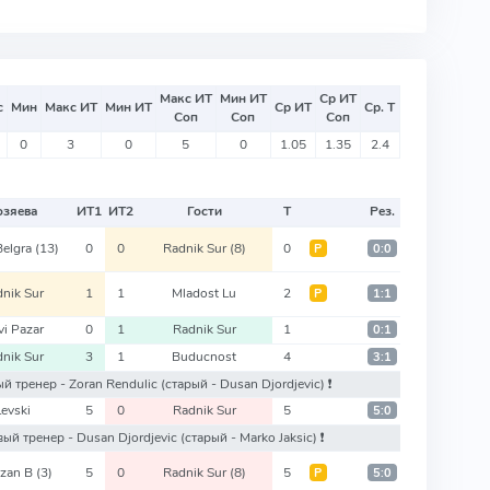
Макс ИТ
Мин ИТ
Ср ИТ
с
Мин
Макс ИТ
Мин ИТ
Ср ИТ
Ср. Т
Соп
Соп
Соп
0
3
0
5
0
1.05
1.35
2.4
озяева
ИТ
1
ИТ
2
Гости
Т
Рез.
Belgra
(13)
0
0
Radnik Sur
(8)
0
Р
0:0
nik Sur
1
1
Mladost Lu
2
Р
1:1
i Pazar
0
1
Radnik Sur
1
0:1
nik Sur
3
1
Buducnost
4
3:1
вый тренер - Zoran Rendulic
(старый - Dusan Djordjevic)
❗️
Levski
5
0
Radnik Sur
5
5:0
новый тренер - Dusan Djordjevic
(старый - Marko Jaksic)
❗️
izan B
(3)
5
0
Radnik Sur
(8)
5
Р
5:0