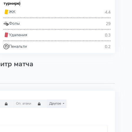
турнире)
4.4
ЖК
29
Фолы
0.3
Удаления
0.2
Пенальти
итр матча
Оп. атаки
Другое