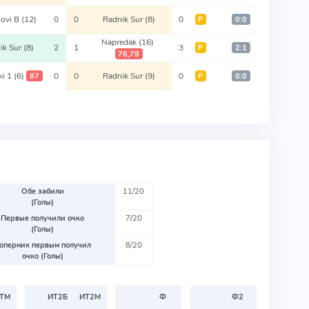
Novi B
(12)
0
0
Radnik Sur
(8)
0
Р
0:0
Napredak
(16)
ik Sur
(8)
2
1
3
Р
2:1
76,79
ki 1
(6)
0
0
Radnik Sur
(9)
0
87
Р
0:0
Обе забили
11/20
(Голы)
Первые получили очко
7/20
(Голы)
оперник первым получил
8/20
очко (Голы)
ТМ
ИТ2Б
ИТ2М
Ф
Ф2