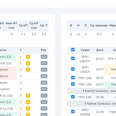
 ИТ
Мин ИТ
Ср ИТ
Ср ИТ
Ср. Т
В
Н
П
Ср. разница
Мак
п
Соп
Соп
0
1.1
1.4
2.5
5
11
4
-0.3
5
ости
Т
Рез.
Сезон
Дата
Х
icki
(12)
1
SER1
Р
0:1
25.07
OFK 
(26/27)
icki
(11)
2
Р
0:2
SER1
19.07
Rad
dnicki
3
Р
2:1
(26/27)
dnicki
3
3:0
FRIC
(26)
09.07
Nov
ibram
2
2:0
FRIC
(26)
04.07
Rad
kszered
2
0:2
❗️ Radnik Surdulica: но
ak Su
(15)
3
Р
2:1
FRIC
(26)
30.06
icki
(12)
3
Р
1:2
❗️ Radnik Surdulica: 
st Lu
(14)
1
Р
1:0
SER1
23.05
Part
(25/26)
icki
(13)
1
Р
0:1