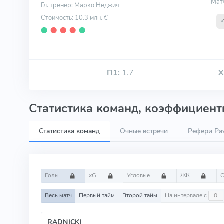
Мат
Гл. тренер: Марко Неджич
Стоимость: 10.3 млн. €
⬤
⬤
⬤
⬤
⬤
П1:
1.7
Х
Статистика команд, коэффициенты
Статистика команд
Очные встречи
Рефери Pav
Голы
xG
Угловые
ЖК
Весь матч
Первый тайм
Второй тайм
На интервале с
RADNICKI