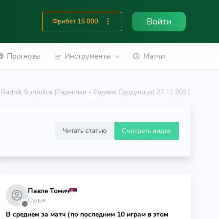
Войти
Фрибет 15 000
Прогнозы
Инструменты
Матчи
- Radnik Surdulica (Раднички - Радник Сурдулица) 27.11.2021
Читать статью
Смотреть видео
Павле Томич
Судья
⬤
В среднем за матч (по последним 10 играм в этом