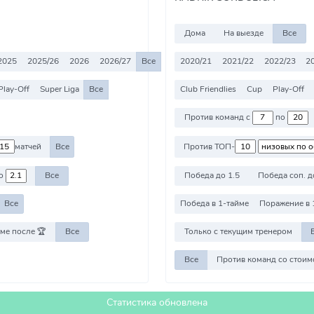
Дома
На выезде
Все
2025
2025/26
2026
2026/27
Все
2020/21
2021/22
2022/23
2
Play-Off
Super Liga
Все
Club Friendlies
Cup
Play-Off
Против команд с
по
матчей
Все
Против ТОП-
о
Все
Победа до 1.5
Победа соп. д
Все
Победа в 1-тайме
Поражение в 
ме после 🏆
Все
Только с текущим тренером
Все
Статистика обновлена