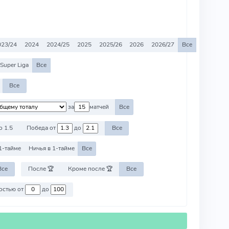
023/24
2024
2024/25
2025
2025/26
2026
2026/27
Все
Super Liga
Все
Все
за
матчей
Все
о 1.5
Победа от
до
Все
1-тайме
Ничья в 1-тайме
Все
Все
После 🏆
Кроме после 🏆
Все
Против команд со стоимостью от
до