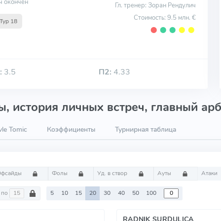
ч окончен
Гл. тренер: Зоран Рендулич
Стоимость: 9.5 млн. €
Тур 18
⬤
⬤
⬤
⬤
⬤
:
3.5
П2:
4.33
, история личных встреч, главный арб
le Tomic
Коэффициенты
Турнирная таблица
Офсайды
Фолы
Уд. в створ
Ауты
Атаки
по
5
10
15
20
30
40
50
100
RADNIK SURDULICA