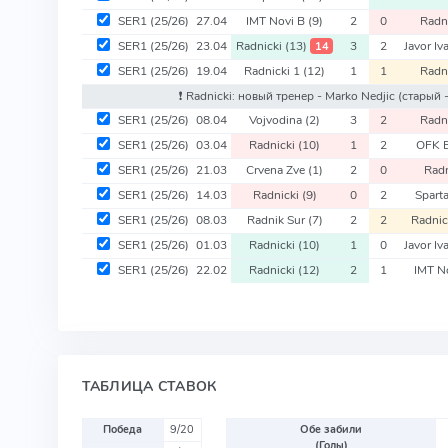
SER1
(25/26)
27.04
IMT Novi B
(9)
2
0
Radn
SER1
(25/26)
23.04
Radnicki
(13)
3
2
Javor I
14
SER1
(25/26)
19.04
Radnicki 1
(12)
1
1
Radn
❗️ Radnicki: новый тренер - Marko Nedjic
(старый -
SER1
(25/26)
08.04
Vojvodina
(2)
3
2
Radn
SER1
(25/26)
03.04
Radnicki
(10)
1
2
OFK 
SER1
(25/26)
21.03
Crvena Zve
(1)
2
0
Rad
SER1
(25/26)
14.03
Radnicki
(9)
0
2
Spart
SER1
(25/26)
08.03
Radnik Sur
(7)
2
2
Radnic
SER1
(25/26)
01.03
Radnicki
(10)
1
0
Javor I
SER1
(25/26)
22.02
Radnicki
(12)
2
1
IMT N
ТАБЛИЦА СТАВОК
Победа
9/20
Обе забили
(Голы)