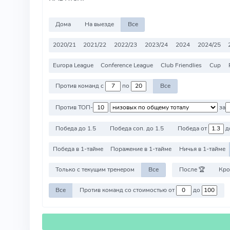
Дома
На выезде
Все
2020/21
2021/22
2022/23
2023/24
2024
2024/25
Europa League
Conference League
Club Friendlies
Cup
Против команд с
по
Все
Против ТОП-
за
Победа до 1.5
Победа соп. до 1.5
Победа от
д
Победа в 1-тайме
Поражение в 1-тайме
Ничья в 1-тайме
Только с текущим тренером
Все
После 🏆
Кро
Все
Против команд со стоимостью от
до