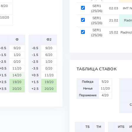
SER1
8/20
02.03
IMT 
(25/26)
10/20
SER1
21.02
Radn
(25/26)
SER1
15.02
Radnic
(25/26)
Ф
Ф2
-0.5
9/20
-0.5
9/20
-1.5
1/20
-1.5
6/20
-2.5
0/20
-2.5
1/20
ТАБЛИЦА СТАВОК
+0.5
11/20
-3.5
0/20
+1.5
14/20
+0.5
11/20
Победа
5/20
+2.5
19/20
+1.5
19/20
Ничья
11/20
+3.5
20/20
+2.5
20/20
Поражение
4/20
С
ТБ
ТМ
ИТБ
И