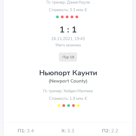
Гл. тренер: Дэнни Коули
Стоимость: 3.3 млн. €
⬤
⬤
⬤
⬤
⬤
1 : 1
26.11.2021, 19:45
Матч окончен
Тур 19
Ньюпорт Каунти
(Newport County)
Гл. тренер: Хейден Маллинс
Стоимость: 1.9 млн. €
⬤
⬤
⬤
⬤
⬤
П1:
3.4
Х:
3.3
П2:
2.2