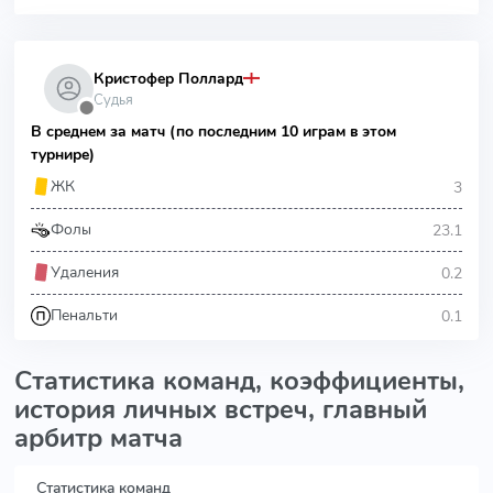
Кристофер Поллард
Судья
⬤
В среднем за матч (по последним 10 играм в этом
турнире)
3
ЖК
23.1
Фолы
0.2
Удаления
0.1
Пенальти
Статистика команд, коэффициенты,
история личных встреч, главный
арбитр матча
Статистика команд