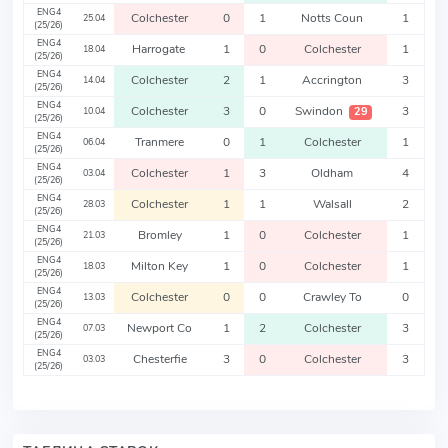
ENG4
Colchester
0
1
Notts Coun
1
25.04
(25/26)
ENG4
Harrogate
1
0
Colchester
1
18.04
(25/26)
ENG4
Colchester
2
1
Accrington
3
14.04
(25/26)
ENG4
Colchester
3
0
Swindon
3
29
10.04
(25/26)
ENG4
Tranmere
0
1
Colchester
1
06.04
(25/26)
ENG4
Colchester
1
3
Oldham
4
03.04
(25/26)
ENG4
Colchester
1
1
Walsall
2
28.03
(25/26)
ENG4
Bromley
1
0
Colchester
1
21.03
(25/26)
ENG4
Milton Key
1
0
Colchester
1
18.03
(25/26)
ENG4
Colchester
0
0
Crawley To
0
13.03
(25/26)
ENG4
Newport Co
1
2
Colchester
3
07.03
(25/26)
ENG4
Chesterfie
3
0
Colchester
3
03.03
(25/26)