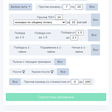
Выбор лиги
Против команд с
по
Все
Против ТОП-
Все
за
матчей
Победа от
Победа
Победа соп.
Все
до 1.5
до 1.5
до
Победа в 1-
Поражение в 1-
Ничья в 1-
Все
тайме
тайме
тайме
Только с текущим тренером
Все
После 🏆
Кроме после 🏆
Все
Все
Против команд со стоимостью от
до
Статистика обновлена