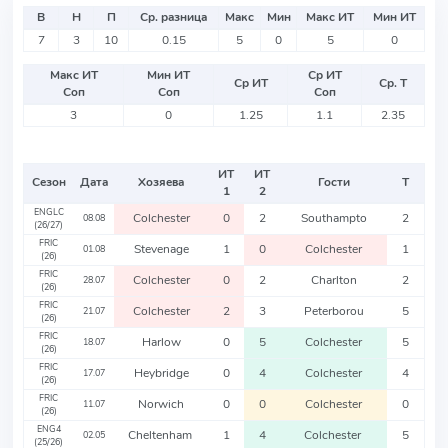
В
Н
П
Ср. разница
Макс
Мин
Макс ИТ
Мин ИТ
7
3
10
0.15
5
0
5
0
Макс ИТ
Мин ИТ
Ср ИТ
Ср ИТ
Ср. Т
Соп
Соп
Соп
3
0
1.25
1.1
2.35
ИТ
ИТ
Сезон
Дата
Хозяева
Гости
Т
1
2
ENGLC
Colchester
0
2
Southampto
2
08.08
(26/27)
FRIC
Stevenage
1
0
Colchester
1
01.08
(26)
FRIC
Colchester
0
2
Charlton
2
28.07
(26)
FRIC
Colchester
2
3
Peterborou
5
21.07
(26)
FRIC
Harlow
0
5
Colchester
5
18.07
(26)
FRIC
Heybridge
0
4
Colchester
4
17.07
(26)
FRIC
Norwich
0
0
Colchester
0
11.07
(26)
ENG4
Cheltenham
1
4
Colchester
5
02.05
(25/26)