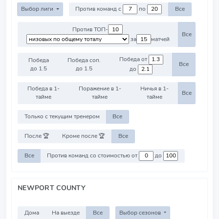
Выбор лиги
Против команд с
по
Все
Против ТОП-
Все
за
матчей
Победа от
Победа
Победа соп.
Все
до 1.5
до 1.5
до
Победа в 1-
Поражение в 1-
Ничья в 1-
Все
тайме
тайме
тайме
Только с текущим тренером
Все
После 🏆
Кроме после 🏆
Все
Все
Против команд со стоимостью от
до
NEWPORT COUNTY
Дома
На выезде
Все
Выбор сезонов