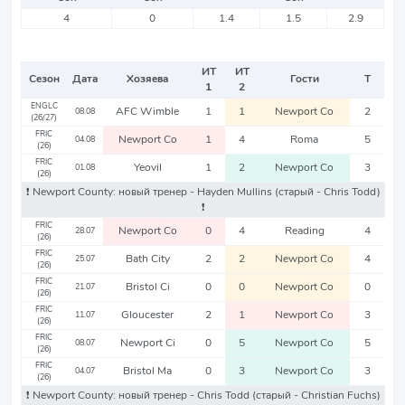
4
0
1.4
1.5
2.9
ИТ
ИТ
Сезон
Дата
Хозяева
Гости
Т
1
2
ENGLC
AFC Wimble
1
1
Newport Co
2
08.08
(26/27)
FRIC
Newport Co
1
4
Roma
5
04.08
(26)
FRIC
Yeovil
1
2
Newport Co
3
01.08
(26)
❗️ Newport County: новый тренер - Hayden Mullins
(старый - Chris Todd)
❗️
FRIC
Newport Co
0
4
Reading
4
28.07
(26)
FRIC
Bath City
2
2
Newport Co
4
25.07
(26)
FRIC
Bristol Ci
0
0
Newport Co
0
21.07
(26)
FRIC
Gloucester
2
1
Newport Co
3
11.07
(26)
FRIC
Newport Ci
0
5
Newport Co
5
08.07
(26)
FRIC
Bristol Ma
0
3
Newport Co
3
04.07
(26)
❗️ Newport County: новый тренер - Chris Todd
(старый - Christian Fuchs)