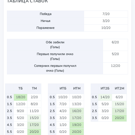
ТАБЛИЦА СТАВОК
Победа
7/20
Ничья
3/20
Поражение
10/20
Обе забили
6/20
(Голы)
Первые получили очко
5/20
(Голы)
Соперник первым получил
12/20
очко (Голы)
ТБ
ТМ
ИТБ
ИТМ
ИТ2Б
ИТ2М
0.5
18/20
2/20
0.5
10/20
10/20
0.5
14/20
6/20
1.5
12/20
8/20
1.5
7/20
13/20
1.5
5/20
15/20
2.5
9/20
11/20
2.5
4/20
16/20
2.5
3/20
17/20
3.5
5/20
15/20
3.5
3/20
17/20
3.5
0/20
20/20
4.5
3/20
17/20
4.5
1/20
19/20
5.5
0/20
20/20
5.5
0/20
20/20