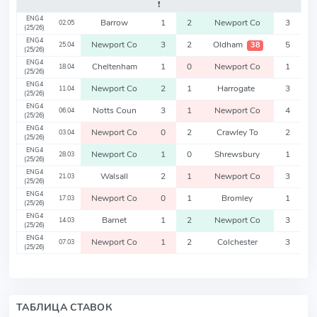
❗️
ENG4
Barrow
1
2
Newport Co
3
02.05
(25/26)
ENG4
Newport Co
3
2
Oldham
5
38
25.04
(25/26)
ENG4
Cheltenham
1
0
Newport Co
1
18.04
(25/26)
ENG4
Newport Co
2
1
Harrogate
3
11.04
(25/26)
ENG4
Notts Coun
3
1
Newport Co
4
06.04
(25/26)
ENG4
Newport Co
0
2
Crawley To
2
03.04
(25/26)
ENG4
Newport Co
1
0
Shrewsbury
1
28.03
(25/26)
ENG4
Walsall
2
1
Newport Co
3
21.03
(25/26)
ENG4
Newport Co
0
1
Bromley
1
17.03
(25/26)
ENG4
Barnet
1
2
Newport Co
3
14.03
(25/26)
ENG4
Newport Co
1
2
Colchester
3
07.03
(25/26)
ТАБЛИЦА СТАВОК