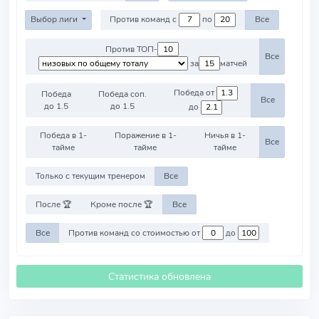
Выбор лиги
Против команд с
по
Все
Против ТОП-
Все
за
матчей
Победа от
Победа
Победа соп.
Все
до 1.5
до 1.5
до
Победа в 1-
Поражение в 1-
Ничья в 1-
Все
тайме
тайме
тайме
Только с текущим тренером
Все
После 🏆
Кроме после 🏆
Все
Все
Против команд со стоимостью от
до
Статистика обновлена