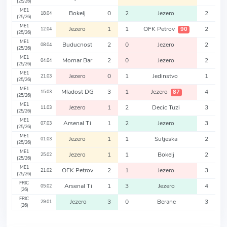
(25/26)
ME1
Bokelj
0
2
Jezero
2
18.04
(25/26)
ME1
Jezero
1
1
OFK Petrov
2
90
12.04
(25/26)
ME1
Buducnost
2
0
Jezero
2
08.04
(25/26)
ME1
Mornar Bar
2
0
Jezero
2
04.04
(25/26)
ME1
Jezero
0
1
Jedinstvo
1
21.03
(25/26)
ME1
Mladost DG
3
1
Jezero
4
87
15.03
(25/26)
ME1
Jezero
1
2
Decic Tuzi
3
11.03
(25/26)
ME1
Arsenal Ti
1
2
Jezero
3
07.03
(25/26)
ME1
Jezero
1
1
Sutjeska
2
01.03
(25/26)
ME1
Jezero
1
1
Bokelj
2
25.02
(25/26)
ME1
OFK Petrov
2
1
Jezero
3
21.02
(25/26)
FRIC
Arsenal Ti
1
3
Jezero
4
05.02
(26)
FRIC
Jezero
3
0
Berane
3
29.01
(26)