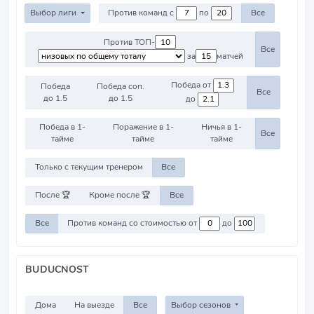
Выбор лиги
Против команд с
по
Все
Против ТОП-
Все
за
матчей
Победа от
Победа
Победа соп.
Все
до 1.5
до 1.5
до
Победа в 1-
Поражение в 1-
Ничья в 1-
Все
тайме
тайме
тайме
Только с текущим тренером
Все
После 🏆
Кроме после 🏆
Все
Все
Против команд со стоимостью от
до
BUDUCNOST
Дома
На выезде
Все
Выбор сезонов