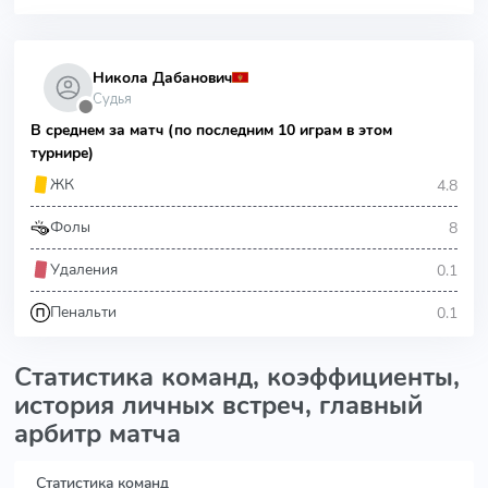
Никола Дабанович
Судья
⬤
В среднем за матч (по последним 10 играм в этом
турнире)
4.8
ЖК
8
Фолы
0.1
Удаления
0.1
Пенальти
Статистика команд, коэффициенты,
история личных встреч, главный
арбитр матча
Статистика команд