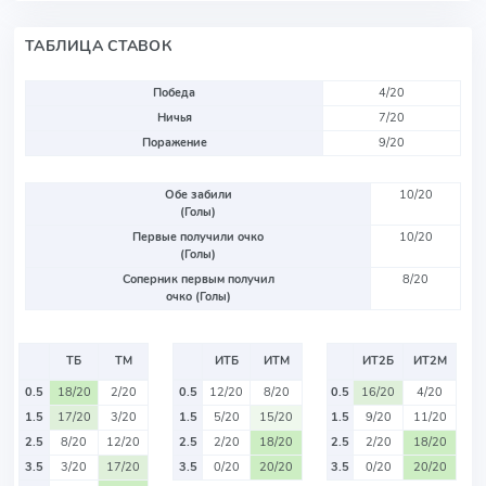
ТАБЛИЦА СТАВОК
Победа
4/20
Ничья
7/20
Поражение
9/20
Обе забили
10/20
(Голы)
Первые получили очко
10/20
(Голы)
Соперник первым получил
8/20
очко (Голы)
ТБ
ТМ
ИТБ
ИТМ
ИТ2Б
ИТ2М
0.5
18/20
2/20
0.5
12/20
8/20
0.5
16/20
4/20
1.5
17/20
3/20
1.5
5/20
15/20
1.5
9/20
11/20
2.5
8/20
12/20
2.5
2/20
18/20
2.5
2/20
18/20
3.5
3/20
17/20
3.5
0/20
20/20
3.5
0/20
20/20