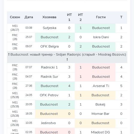
ИТ
ИТ
Сезон
Дата
Хозяева
Гости
Т
1
2
ME1
Sutjeska
0
1
Buducnost
1
03.08
(26/27)
FRIC
Buducnost
2
0
Iskra Dani
2
25.07
(26)
FRIC
OFK Belgra
0
2
Buducnost
2
09.07
(26)
❗️ Buducnost: новый тренер - Srdjan Radonjic
(старый - Miodrag Bozovic)
❗️
FRIC
Radnicki 1
3
1
Buducnost
4
07.07
(26)
FRIC
Radnik Sur
3
1
Buducnost
4
04.07
(26)
FRIC
Buducnost
4
1
Arsenal Ti
5
27.06
(26)
ME1
OFK Petrov
1
1
Buducnost
2
24.05
(25/26)
ME1
Buducnost
2
1
Bokelj
3
20.05
(25/26)
ME1
Buducnost
0
0
Mornar Bar
0
16.05
(25/26)
ME1
Jedinstvo
0
0
Buducnost
0
10.05
(25/26)
ME1
Buducnost
0
1
Mladost DG
1
02.05