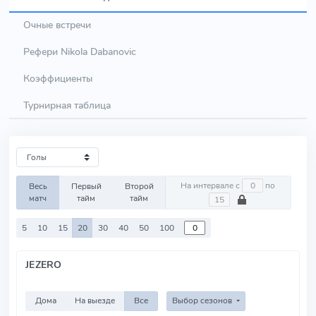
Очные встречи
Рефери Nikola Dabanovic
Коэффициенты
Турнирная таблица
На интервале с
по
Весь
Первый
Второй
матч
тайм
тайм
5
10
15
20
30
40
50
100
JEZERO
Дома
На выезде
Все
Выбор сезонов