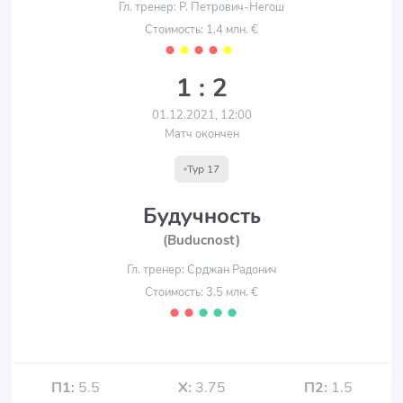
Гл. тренер: Р. Петрович-Негош
Стоимость: 1.4 млн. €
⬤
⬤
⬤
⬤
⬤
1 : 2
01.12.2021, 12:00
Матч окончен
Тур 17
Будучность
(Buducnost)
Гл. тренер: Срджан Радонич
Стоимость: 3.5 млн. €
⬤
⬤
⬤
⬤
⬤
П1:
5.5
Х:
3.75
П2:
1.5