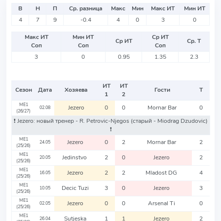
В
Н
П
Ср. разница
Макс
Мин
Макс ИТ
Мин ИТ
4
7
9
-0.4
4
0
3
0
Макс ИТ
Мин ИТ
Ср ИТ
Ср ИТ
Ср. Т
Соп
Соп
Соп
3
0
0.95
1.35
2.3
ИТ
ИТ
Сезон
Дата
Хозяева
Гости
Т
1
2
ME1
Jezero
0
0
Mornar Bar
0
02.08
(26/27)
❗️ Jezero: новый тренер - R. Petrovic-Njegos
(старый - Miodrag Dzudovic)
❗️
ME1
Jezero
0
2
Mornar Bar
2
24.05
(25/26)
ME1
Jedinstvo
2
0
Jezero
2
20.05
(25/26)
ME1
Jezero
2
2
Mladost DG
4
16.05
(25/26)
ME1
Decic Tuzi
3
0
Jezero
3
10.05
(25/26)
ME1
Jezero
0
0
Arsenal Ti
0
02.05
(25/26)
ME1
Sutjeska
1
1
Jezero
2
26.04