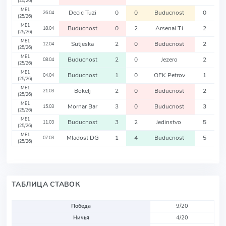
(25/26)
ME1
Decic Tuzi
0
0
Buducnost
0
26.04
(25/26)
ME1
Buducnost
0
2
Arsenal Ti
2
18.04
(25/26)
ME1
Sutjeska
2
0
Buducnost
2
12.04
(25/26)
ME1
Buducnost
2
0
Jezero
2
08.04
(25/26)
ME1
Buducnost
1
0
OFK Petrov
1
04.04
(25/26)
ME1
Bokelj
2
0
Buducnost
2
21.03
(25/26)
ME1
Mornar Bar
3
0
Buducnost
3
15.03
(25/26)
ME1
Buducnost
3
2
Jedinstvo
5
11.03
(25/26)
ME1
Mladost DG
1
4
Buducnost
5
07.03
(25/26)
ТАБЛИЦА СТАВОК
Победа
9/20
Ничья
4/20