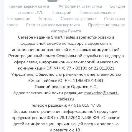
Полная версия сайта
Футбольная статистика
Бот для
ставок в LIVE
Глоссарий
Пользовательское
соглашение
Авторы
Ставки на угловые
Статистика
голов
Статистика желтых карточек
Профессиональные
капперы Рунета
Сетевое издание Smart Tables зарегистрировано в
федеральной службе по надзору в сфере связи,
информационных технологий и массовых коммуникаций.
Регистрационный номер Федеральной службы по надзору в
сфере связи, информационных технологий и массовых
коммуникаций ЭЛ № ФС 77 - 80199 от 22.01.2021
Учредитель
:
Общество с ограниченной ответственностью
«Смарт Тейблс» (ОГРН: 1195081014391)
Главный редактор: Ордынец А.О.
Адрес электронной почты редакции:
marketing@smart-
tables.ru
Телефон редакции:
+7 915 815 47 05
Возрастные ограничения информационной продукции,
предусмотренные ФЗ от 29.12.2010 N436-ФЗ «О защите
детей от информации, причиняющей вред их здоровью
и развитию»: 18+