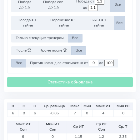
Победа от
Победа
Победа соп.
Все
до 1.5
до 1.5
до
Победа в 1-
Поражение в 1-
Ничья в 1-
Все
тайме
тайме
тайме
Только с текущим тренером
Все
После 🏆
Кроме после 🏆
Все
Все
Против команд со стоимостью от
до
Статистика обновлена
В
Н
П
Ср. разница
Макс
Мин
Макс ИТ
Мин ИТ
6
8
6
-0.05
7
0
4
0
Макс ИТ
Мин ИТ
Ср ИТ
Ср ИТ
Ср. Т
Соп
Соп
Соп
6
0
1.15
1.2
2.35