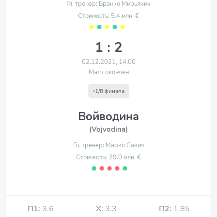
Гл. тренер: Бранко Мирьячич
Стоимость: 5.4 млн. €
⬤
⬤
⬤
⬤
⬤
1 : 2
02.12.2021, 14:00
Матч окончен
1/8 финала
Войводина
(Vojvodina)
Гл. тренер: Марко Савич
Стоимость: 29.0 млн. €
⬤
⬤
⬤
⬤
⬤
П1:
3.6
Х:
3.3
П2:
1.85