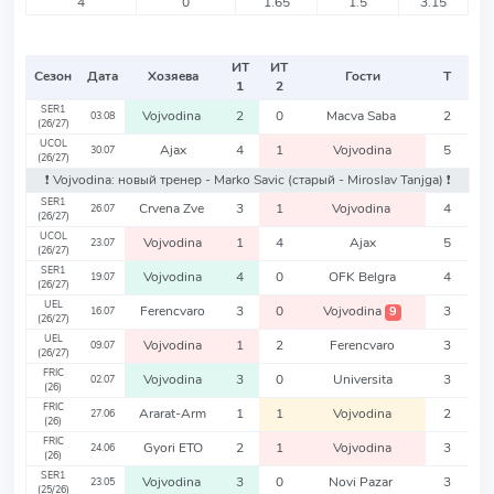
4
0
1.65
1.5
3.15
ИТ
ИТ
Сезон
Дата
Хозяева
Гости
Т
1
2
SER1
Vojvodina
2
0
Macva Saba
2
03.08
(26/27)
UCOL
Ajax
4
1
Vojvodina
5
30.07
(26/27)
❗️ Vojvodina: новый тренер - Marko Savic
(старый - Miroslav Tanjga)
❗️
SER1
Crvena Zve
3
1
Vojvodina
4
26.07
(26/27)
UCOL
Vojvodina
1
4
Ajax
5
23.07
(26/27)
SER1
Vojvodina
4
0
OFK Belgra
4
19.07
(26/27)
UEL
Ferencvaro
3
0
Vojvodina
3
9
16.07
(26/27)
UEL
Vojvodina
1
2
Ferencvaro
3
09.07
(26/27)
FRIC
Vojvodina
3
0
Universita
3
02.07
(26)
FRIC
Ararat-Arm
1
1
Vojvodina
2
27.06
(26)
FRIC
Gyori ETO
2
1
Vojvodina
3
24.06
(26)
SER1
Vojvodina
3
0
Novi Pazar
3
23.05
(25/26)