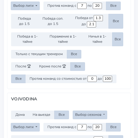
Выбор лиги
Против команд с
по
Все
Победа от
Победа
Победа соп.
Все
до 1.5
до 1.5
до
Победа в 1-
Поражение в 1-
Ничья в 1-
Все
тайме
тайме
тайме
Только с текущим тренером
Все
После 🏆
Кроме после 🏆
Все
Все
Против команд со стоимостью от
до
VOJVODINA
Дома
На выезде
Все
Выбор сезонов
Выбор лиги
Против команд с
по
Все