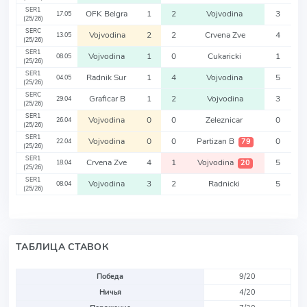
SER1
OFK Belgra
1
2
Vojvodina
3
17.05
(25/26)
SERC
Vojvodina
2
2
Crvena Zve
4
13.05
(25/26)
SER1
Vojvodina
1
0
Cukaricki
1
08.05
(25/26)
SER1
Radnik Sur
1
4
Vojvodina
5
04.05
(25/26)
SERC
Graficar B
1
2
Vojvodina
3
29.04
(25/26)
SER1
Vojvodina
0
0
Zeleznicar
0
26.04
(25/26)
SER1
Vojvodina
0
0
Partizan B
0
79
22.04
(25/26)
SER1
Crvena Zve
4
1
Vojvodina
5
20
18.04
(25/26)
SER1
Vojvodina
3
2
Radnicki
5
08.04
(25/26)
ТАБЛИЦА СТАВОК
Победа
9/20
Ничья
4/20