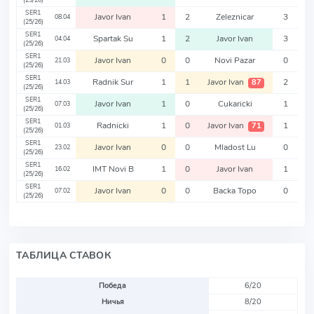
(25/26)
SER1
Javor Ivan
1
2
Zeleznicar
3
08.04
(25/26)
SER1
Spartak Su
1
2
Javor Ivan
3
04.04
(25/26)
SER1
Javor Ivan
0
0
Novi Pazar
0
21.03
(25/26)
SER1
Radnik Sur
1
1
Javor Ivan
2
87
14.03
(25/26)
SER1
Javor Ivan
1
0
Cukaricki
1
07.03
(25/26)
SER1
Radnicki
1
0
Javor Ivan
1
71
01.03
(25/26)
SER1
Javor Ivan
0
0
Mladost Lu
0
23.02
(25/26)
SER1
IMT Novi B
1
0
Javor Ivan
1
16.02
(25/26)
SER1
Javor Ivan
0
0
Backa Topo
0
07.02
(25/26)
ТАБЛИЦА СТАВОК
Победа
6/20
Ничья
8/20