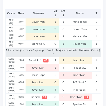
ИТ
ИТ
Сезон
Дата
Хозяева
Гости
Т
1
2
FRIC
Javor Ivan
1
1
Metalac Go
2
24.07
(26)
FRIC
Javor Ivan
2
0
Borac Caca
2
11.07
(26)
FRIC
Javor Ivan
2
2
Metalac Go
4
08.07
(26)
FRIC
Edinstvo U
0
1
Javor Ivan
1
03.07
(26)
❗️ Javor Ivanjica: новый тренер - Branko Mirjacic
(старый - Radovan Curcic)
❗️
SER1
Radnicki 1
2
2
Javor Ivan
4
45
24.05
(25/26)
SER1
Javor Ivan
2
4
Mladost Lu
6
16.05
(25/26)
SER1
Backa Topo
6
1
Javor Ivan
7
10.05
(25/26)
SER1
Javor Ivan
0
0
IMT Novi B
0
03.05
(25/26)
SER1
Javor Ivan
4
0
Napredak
4
27.04
(25/26)
SER1
Radnicki
3
2
Javor Ivan
5
14
31
23.04
(25/26)
SER1
Javor Ivan
1
0
Spartak Su
1
19.04