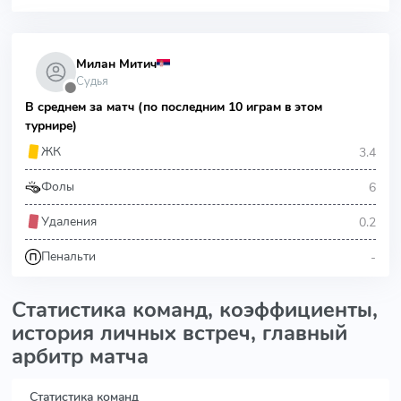
Милан Митич
Судья
⬤
В среднем за матч (по последним 10 играм в этом
турнире)
3.4
ЖК
6
Фолы
0.2
Удаления
-
Пенальти
Статистика команд, коэффициенты,
история личных встреч, главный
арбитр матча
Статистика команд