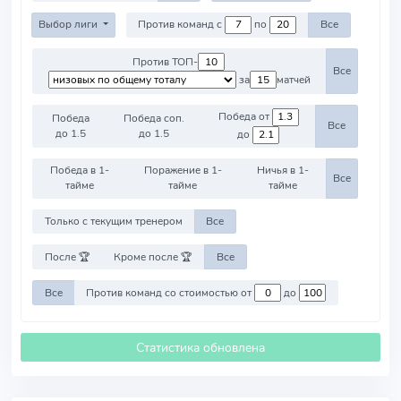
Выбор лиги
Против команд с
по
Все
Против ТОП-
Все
за
матчей
Победа от
Победа
Победа соп.
Все
до 1.5
до 1.5
до
Победа в 1-
Поражение в 1-
Ничья в 1-
Все
тайме
тайме
тайме
Только с текущим тренером
Все
После 🏆
Кроме после 🏆
Все
Все
Против команд со стоимостью от
до
Статистика обновлена