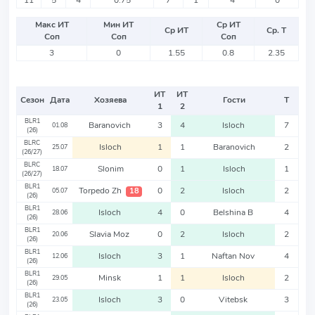
11
5
4
0.75
7
1
4
0
Макс ИТ
Мин ИТ
Ср ИТ
Ср ИТ
Ср. Т
Соп
Соп
Соп
3
0
1.55
0.8
2.35
ИТ
ИТ
Сезон
Дата
Хозяева
Гости
Т
1
2
BLR1
Baranovich
3
4
Isloch
7
01.08
(26)
BLRC
Isloch
1
1
Baranovich
2
25.07
(26/27)
BLRC
Slonim
0
1
Isloch
1
18.07
(26/27)
BLR1
Torpedo Zh
0
2
Isloch
2
18
05.07
(26)
BLR1
Isloch
4
0
Belshina B
4
28.06
(26)
BLR1
Slavia Moz
0
2
Isloch
2
20.06
(26)
BLR1
Isloch
3
1
Naftan Nov
4
12.06
(26)
BLR1
Minsk
1
1
Isloch
2
29.05
(26)
BLR1
Isloch
3
0
Vitebsk
3
23.05
(26)