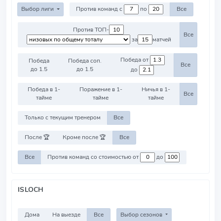
Выбор лиги
Против команд с
по
Все
Против ТОП-
Все
за
матчей
Победа от
Победа
Победа соп.
Все
до 1.5
до 1.5
до
Победа в 1-
Поражение в 1-
Ничья в 1-
Все
тайме
тайме
тайме
Только с текущим тренером
Все
После 🏆
Кроме после 🏆
Все
Все
Против команд со стоимостью от
до
ISLOCH
Дома
На выезде
Все
Выбор сезонов