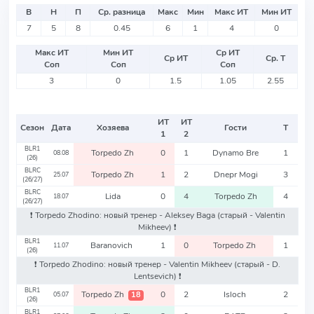
В
Н
П
Ср. разница
Макс
Мин
Макс ИТ
Мин ИТ
7
5
8
0.45
6
1
4
0
Макс ИТ
Мин ИТ
Ср ИТ
Ср ИТ
Ср. Т
Соп
Соп
Соп
3
0
1.5
1.05
2.55
ИТ
ИТ
Сезон
Дата
Хозяева
Гости
Т
1
2
BLR1
Torpedo Zh
0
1
Dynamo Bre
1
08.08
(26)
BLRC
Torpedo Zh
1
2
Dnepr Mogi
3
25.07
(26/27)
BLRC
Lida
0
4
Torpedo Zh
4
18.07
(26/27)
❗️ Torpedo Zhodino: новый тренер - Aleksey Baga
(старый - Valentin
Mikheev)
❗️
BLR1
Baranovich
1
0
Torpedo Zh
1
11.07
(26)
❗️ Torpedo Zhodino: новый тренер - Valentin Mikheev
(старый - D.
Lentsevich)
❗️
BLR1
Torpedo Zh
0
2
Isloch
2
18
05.07
(26)
BLR1