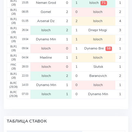
BLR1
Neman Grod
0
1
Isloch
1
71
15.05
(26)
BLR1
Gomel
2
0
Isloch
2
08.05
(26)
BLR1
Arsenal Dz
2
2
Isloch
4
01.05
(26)
BLR1
Isloch
2
1
Dnepr Mogi
3
26.04
(26)
BLR1
Dynamo Min
1
1
Isloch
2
19.04
(26)
BLR1
Isloch
0
1
Dynamo Bre
1
58
09.04
(26)
BLR1
Maxline
1
1
Isloch
2
04.04
(26)
FRIC
Isloch
0
1
Slutsk
1
28.03
(26)
BLR1
Isloch
2
0
Baranovich
2
22.03
(26)
BLRC
Dynamo Min
1
0
Isloch
1
14.03
(25/26)
BLRC
Isloch
1
0
Dynamo Min
1
07.03
(25/26)
ТАБЛИЦА СТАВОК