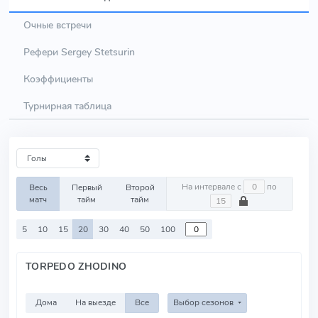
Очные встречи
Рефери Sergey Stetsurin
Коэффициенты
Турнирная таблица
На интервале с
по
Весь
Первый
Второй
матч
тайм
тайм
5
10
15
20
30
40
50
100
TORPEDO ZHODINO
Дома
На выезде
Все
Выбор сезонов