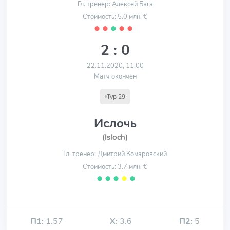
Гл. тренер: Алексей Бага
Стоимость: 5.0 млн. €
⬤
⬤
⬤
⬤
⬤
2 : 0
22.11.2020, 11:00
Матч окончен
Тур 29
Ислочь
(Isloch)
Гл. тренер: Дмитрий Комаровский
Стоимость: 3.7 млн. €
⬤
⬤
⬤
⬤
⬤
П1:
1.57
Х:
3.6
П2:
5