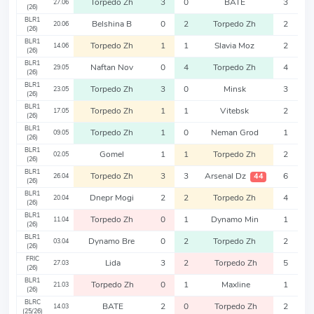
Torpedo Zh
3
0
BATE
3
27.06
(26)
BLR1
Belshina B
0
2
Torpedo Zh
2
20.06
(26)
BLR1
Torpedo Zh
1
1
Slavia Moz
2
14.06
(26)
BLR1
Naftan Nov
0
4
Torpedo Zh
4
29.05
(26)
BLR1
Torpedo Zh
3
0
Minsk
3
23.05
(26)
BLR1
Torpedo Zh
1
1
Vitebsk
2
17.05
(26)
BLR1
Torpedo Zh
1
0
Neman Grod
1
09.05
(26)
BLR1
Gomel
1
1
Torpedo Zh
2
02.05
(26)
BLR1
Torpedo Zh
3
3
Arsenal Dz
6
44
26.04
(26)
BLR1
Dnepr Mogi
2
2
Torpedo Zh
4
20.04
(26)
BLR1
Torpedo Zh
0
1
Dynamo Min
1
11.04
(26)
BLR1
Dynamo Bre
0
2
Torpedo Zh
2
03.04
(26)
FRIC
Lida
3
2
Torpedo Zh
5
27.03
(26)
BLR1
Torpedo Zh
0
1
Maxline
1
21.03
(26)
BLRC
BATE
2
0
Torpedo Zh
2
14.03
(25/26)