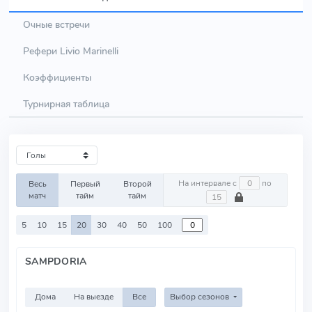
Очные встречи
Рефери Livio Marinelli
Коэффициенты
Турнирная таблица
На интервале с
по
Весь
Первый
Второй
матч
тайм
тайм
5
10
15
20
30
40
50
100
SAMPDORIA
Дома
На выезде
Все
Выбор сезонов