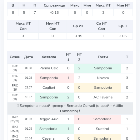
В
Н
П
Ср. разница
Макс
Мин
Макс ИТ
Мин ИТ
8
5
7
-0.15
6
0
3
0
Макс ИТ
Мин ИТ
Ср ИТ
Ср ИТ
Ср. Т
Соп
Соп
Соп
3
0
0.95
1.1
2.05
ИТ
ИТ
Сезон
Дата
Хозяева
Гости
Т
1
2
FRIC
Parma Calc
0
2
Sampdoria
2
09.08
(26)
FRIC
Sampdoria
1
2
Novara
3
01.08
(26)
FRIC
Cagliari
0
0
Sampdoria
0
23.07
(26)
FRIC
Sampdoria
2
0
AC Taverne
2
18.07
(26)
❗️ Sampdoria: новый тренер - Bernardo Corradi
(старый - Attilio
Lombardo)
❗️
ITA2
Reggio Aud
1
0
Sampdoria
1
08.05
(25/26)
ITA2
Sampdoria
1
0
Sudtirol
1
01.05
(25/26)
ITA2
Cesena
0
0
Sampdoria
0
25.04