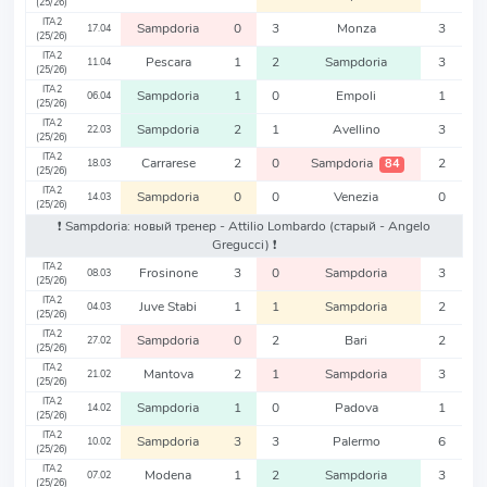
(25/26)
ITA2
Sampdoria
0
3
Monza
3
17.04
(25/26)
ITA2
Pescara
1
2
Sampdoria
3
11.04
(25/26)
ITA2
Sampdoria
1
0
Empoli
1
06.04
(25/26)
ITA2
Sampdoria
2
1
Avellino
3
22.03
(25/26)
ITA2
Carrarese
2
0
Sampdoria
2
84
18.03
(25/26)
ITA2
Sampdoria
0
0
Venezia
0
14.03
(25/26)
❗️ Sampdoria: новый тренер - Attilio Lombardo
(старый - Angelo
Gregucci)
❗️
ITA2
Frosinone
3
0
Sampdoria
3
08.03
(25/26)
ITA2
Juve Stabi
1
1
Sampdoria
2
04.03
(25/26)
ITA2
Sampdoria
0
2
Bari
2
27.02
(25/26)
ITA2
Mantova
2
1
Sampdoria
3
21.02
(25/26)
ITA2
Sampdoria
1
0
Padova
1
14.02
(25/26)
ITA2
Sampdoria
3
3
Palermo
6
10.02
(25/26)
ITA2
Modena
1
2
Sampdoria
3
07.02
(25/26)