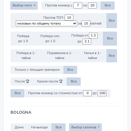
Выбор лиги
Против команд с
по
Все
Против ТОП-
Все
за
матчей
Победа от
Победа
Победа соп.
Все
до 1.5
до 1.5
до
Победа в 1-
Поражение в 1-
Ничья в 1-
Все
тайме
тайме
тайме
Только с текущим тренером
Все
После 🏆
Кроме после 🏆
Все
Все
Против команд со стоимостью от
до
BOLOGNA
Дома
На выезде
Все
Выбор сезонов