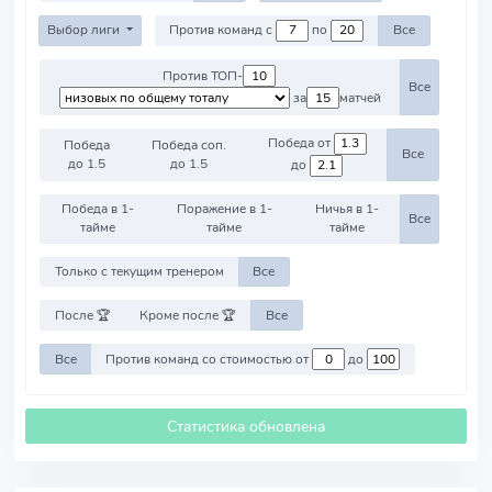
Выбор лиги
Против команд с
по
Все
Против ТОП-
Все
за
матчей
Победа от
Победа
Победа соп.
Все
до 1.5
до 1.5
до
Победа в 1-
Поражение в 1-
Ничья в 1-
Все
тайме
тайме
тайме
Только с текущим тренером
Все
После 🏆
Кроме после 🏆
Все
Все
Против команд со стоимостью от
до
Статистика обновлена