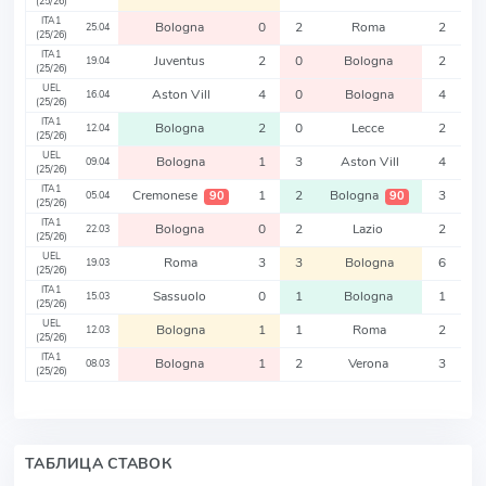
(25/26)
ITA1
Bologna
0
2
Roma
2
25.04
(25/26)
ITA1
Juventus
2
0
Bologna
2
19.04
(25/26)
UEL
Aston Vill
4
0
Bologna
4
16.04
(25/26)
ITA1
Bologna
2
0
Lecce
2
12.04
(25/26)
UEL
Bologna
1
3
Aston Vill
4
09.04
(25/26)
ITA1
Cremonese
1
2
Bologna
3
90
90
05.04
(25/26)
ITA1
Bologna
0
2
Lazio
2
22.03
(25/26)
UEL
Roma
3
3
Bologna
6
19.03
(25/26)
ITA1
Sassuolo
0
1
Bologna
1
15.03
(25/26)
UEL
Bologna
1
1
Roma
2
12.03
(25/26)
ITA1
Bologna
1
2
Verona
3
08.03
(25/26)
ТАБЛИЦА СТАВОК