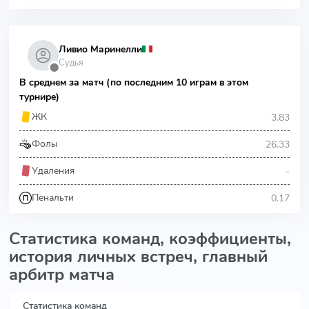
Ливио Маринелли
Судья
⬤
В среднем за матч (по последним 10 играм в этом
турнире)
3.83
ЖК
26.33
Фолы
-
Удаления
0.17
Пенальти
Статистика команд, коэффициенты,
история личных встреч, главный
арбитр матча
Статистика команд