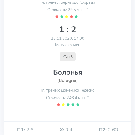
Гл. тренер: Бернардо Корради
Стоимость: 29.5 млн. €
⬤
⬤
⬤
⬤
⬤
1 : 2
22.11.2020, 14:00
Матч окончен
Тур 8
Болонья
(Bologna)
Гл. тренер: Доменико Тедеско
Стоимость: 246.4 млн. €
⬤
⬤
⬤
⬤
⬤
П1:
2.6
Х:
3.4
П2:
2.63