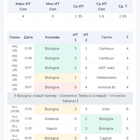
Макс ИТ
Мин ИТ
Ср ИТ
Ср ИТ
Ср. Т
Соп
Соп
Соп
4
0
1.35
1.6
2.95
ИТ
ИТ
Сезон
Дата
Хозяева
Гости
Т
1
2
FRIC
Bologna
3
1
Cambuur
4
01.08
(26)
FRIC
Bologna
3
1
Cambuur
4
01.08
(26)
FRIC
Bologna
2
0
AEP Irakli
2
25.07
(26)
FRIC
Bologna
1
1
Heidenheim
2
22.07
(26)
FRIC
Bologna
0
4
Arminia Bi
4
18.07
(26)
❗️ Bologna: новый тренер - Domenico Tedesco
(старый - Vincenzo
Italiano)
❗️
ITA1
Bologna
3
3
Inter
6
23.05
(25/26)
ITA1
Atalanta
0
1
Bologna
1
17.05
(25/26)
ITA1
Napoli
2
3
Bologna
5
11.05
(25/26)
ITA1
Bologna
0
0
Cagliari
0
03.05