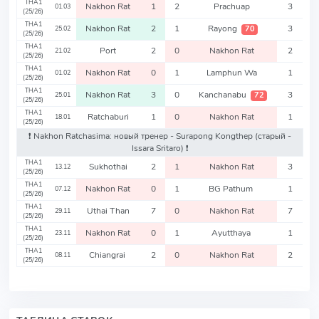
THA1
Nakhon Rat
1
2
Prachuap
3
01.03
(25/26)
THA1
Nakhon Rat
2
1
Rayong
3
70
25.02
(25/26)
THA1
Port
2
0
Nakhon Rat
2
21.02
(25/26)
THA1
Nakhon Rat
0
1
Lamphun Wa
1
01.02
(25/26)
THA1
Nakhon Rat
3
0
Kanchanabu
3
72
25.01
(25/26)
THA1
Ratchaburi
1
0
Nakhon Rat
1
18.01
(25/26)
❗️ Nakhon Ratchasima: новый тренер - Surapong Kongthep
(старый -
Issara Sritaro)
❗️
THA1
Sukhothai
2
1
Nakhon Rat
3
13.12
(25/26)
THA1
Nakhon Rat
0
1
BG Pathum
1
07.12
(25/26)
THA1
Uthai Than
7
0
Nakhon Rat
7
29.11
(25/26)
THA1
Nakhon Rat
0
1
Ayutthaya
1
23.11
(25/26)
THA1
Chiangrai
2
0
Nakhon Rat
2
08.11
(25/26)