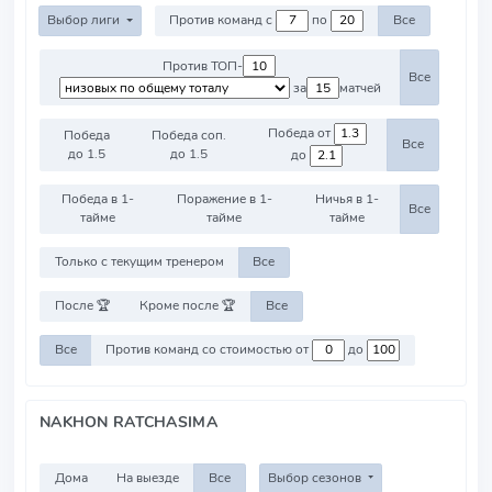
Выбор лиги
Против команд с
по
Все
Против ТОП-
Все
за
матчей
Победа от
Победа
Победа соп.
Все
до 1.5
до 1.5
до
Победа в 1-
Поражение в 1-
Ничья в 1-
Все
тайме
тайме
тайме
Только с текущим тренером
Все
После 🏆
Кроме после 🏆
Все
Все
Против команд со стоимостью от
до
NAKHON RATCHASIMA
Дома
На выезде
Все
Выбор сезонов