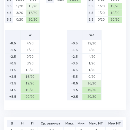
3.5
5/20
15/20
3.5
1/20
19/20
4.5
3/20
17/20
4.5
1/20
19/20
5.5
0/20
20/20
5.5
0/20
20/20
Ф
Ф2
-0.5
4/20
-0.5
12/20
-1.5
1/20
-1.5
7/20
-2.5
0/20
-2.5
4/20
+0.5
8/20
-3.5
1/20
+1.5
13/20
-4.5
1/20
+2.5
16/20
-5.5
0/20
+3.5
19/20
+0.5
16/20
+4.5
19/20
+1.5
19/20
+5.5
20/20
+2.5
20/20
В
Н
П
Ср. разница
Макс
Мин
Макс ИТ
Мин ИТ