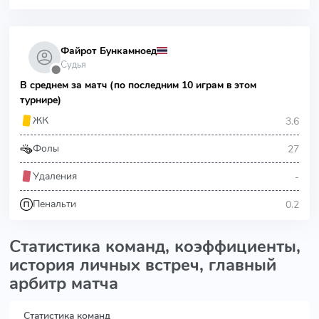
Файрот Бункамноед
Судья
⬤
В среднем за матч (по последним 10 играм в этом
турнире)
3.6
ЖК
27
Фолы
-
Удаления
0.2
Пенальти
Статистика команд, коэффициенты,
история личных встреч, главный
арбитр матча
Статистика команд