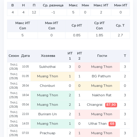
В
Н
П
Ср. разница
Макс
Мин
Макс ИТ
Мин ИТ
4
4
12
-1
5
0
2
0
Макс ИТ
Мин ИТ
Ср ИТ
Ср ИТ
Ср. Т
Соп
Соп
Соп
5
0
0.85
1.85
2.7
ИТ
ИТ
Сезон
Дата
Хозяева
Гости
Т
1
2
THA1
Sukhothai
3
0
Muang Thon
3
10.05
(25/26)
THA1
Muang Thon
1
1
BG Pathum
2
01.05
(25/26)
THA1
Chonburi
0
0
Muang Thon
0
26.04
(25/26)
THA1
Muang Thon
2
1
Nakhon Rat
3
18.04
(25/26)
THA1
Muang Thon
2
1
Chiangrai
3
87,90
05.04
(25/26)
THA1
Buriram Un
2
1
Muang Thon
3
22.03
(25/26)
THA1
Muang Thon
1
0
Uthai Than
1
68
14.03
(25/26)
THA1
Prachuap
2
1
Muang Thon
3
07.03
(25/26)