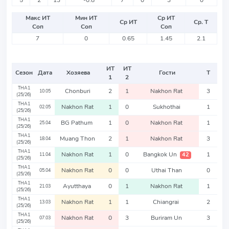
5
2
13
-0.8
7
0
3
0
Макс ИТ
Мин ИТ
Ср ИТ
Ср ИТ
Ср. Т
Соп
Соп
Соп
7
0
0.65
1.45
2.1
ИТ
ИТ
Сезон
Дата
Хозяева
Гости
Т
1
2
THA1
Chonburi
2
1
Nakhon Rat
3
10.05
(25/26)
THA1
Nakhon Rat
1
0
Sukhothai
1
02.05
(25/26)
THA1
BG Pathum
1
0
Nakhon Rat
1
25.04
(25/26)
THA1
Muang Thon
2
1
Nakhon Rat
3
18.04
(25/26)
THA1
Nakhon Rat
1
0
Bangkok Un
1
42
11.04
(25/26)
THA1
Nakhon Rat
0
0
Uthai Than
0
05.04
(25/26)
THA1
Ayutthaya
0
1
Nakhon Rat
1
21.03
(25/26)
THA1
Nakhon Rat
1
1
Chiangrai
2
13.03
(25/26)
THA1
Nakhon Rat
0
3
Buriram Un
3
07.03
(25/26)