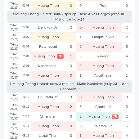
THA1
Muang Thon
0
0
Port
0
01.03
(25/26)
❗️ Muang Thong United: новый тренер - Jose Alves Borges
(старый -
Mario Ivankovic)
❗️
THA1
Bangkok Un
2
0
Muang Thon
2
22.02
(25/26)
THA1
Muang Thon
1
1
Lamphun Wa
2
15.02
(25/26)
THA1
Ratchaburi
3
2
Muang Thon
5
01.02
(25/26)
THA1
Muang Thon
1
3
Rayong
4
78
25.01
(25/26)
THA1
Kanchanabu
3
0
Muang Thon
3
17.01
(25/26)
THA1
Muang Thon
0
1
Ayutthaya
1
11.01
(25/26)
❗️ Muang Thong United: новый тренер - Mario Ivankovic
(старый - Uthai
Boonmoh)
❗️
THA1
BG Pathum
3
0
Muang Thon
3
14.12
(25/26)
THA1
Muang Thon
2
3
Chonburi
5
06.12
(25/26)
THA1
Chiangrai
0
2
Muang Thon
2
78
29.11
(25/26)
THA1
Muang Thon
0
5
Buriram Un
5
22.11
(25/26)
THA1
Uthai Than
3
1
Muang Thon
4
08.11
(25/26)