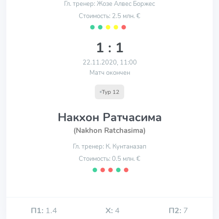
Гл. тренер: Жозе Алвес Боржес
Стоимость: 2.5 млн. €
⬤
⬤
⬤
⬤
⬤
1 : 1
22.11.2020, 11:00
Матч окончен
Тур 12
Накхон Ратчасима
(Nakhon Ratchasima)
Гл. тренер: К. Кунтаназап
Стоимость: 0.5 млн. €
⬤
⬤
⬤
⬤
⬤
П1:
1.4
Х:
4
П2:
7