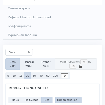
Очные встречи
Рефери Phairot Bunkamnoed
Коэффициенты
Турнирная таблица
На интервале с
по
Весь
Первый
Второй
матч
тайм
тайм
5
10
15
20
30
40
50
100
MUANG THONG UNITED
Дома
На выезде
Все
Выбор сезонов