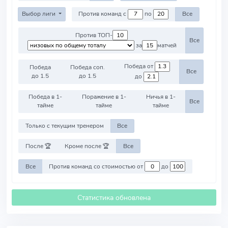
Выбор лиги
Против команд с
по
Все
Против ТОП-
Все
за
матчей
Победа от
Победа
Победа соп.
Все
до 1.5
до 1.5
до
Победа в 1-
Поражение в 1-
Ничья в 1-
Все
тайме
тайме
тайме
Только с текущим тренером
Все
После 🏆
Кроме после 🏆
Все
Все
Против команд со стоимостью от
до
Статистика обновлена