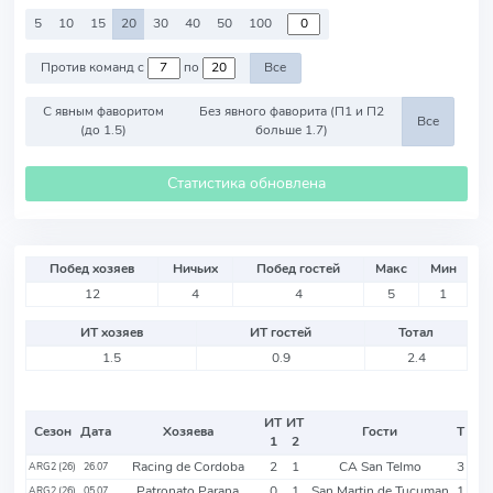
5
10
15
20
30
40
50
100
Против команд с
по
Все
С явным фаворитом
Без явного фаворита (П1 и П2
Все
(до 1.5)
больше 1.7)
Статистика обновлена
Побед хозяев
Ничьих
Побед гостей
Макс
Мин
12
4
4
5
1
ИТ хозяев
ИТ гостей
Тотал
1.5
0.9
2.4
ИТ
ИТ
Сезон
Дата
Хозяева
Гости
Т
1
2
Racing de Cordoba
2
1
CA San Telmo
3
ARG2 (26)
26.07
Patronato Parana
0
1
San Martin de Tucuman
1
ARG2 (26)
05.07