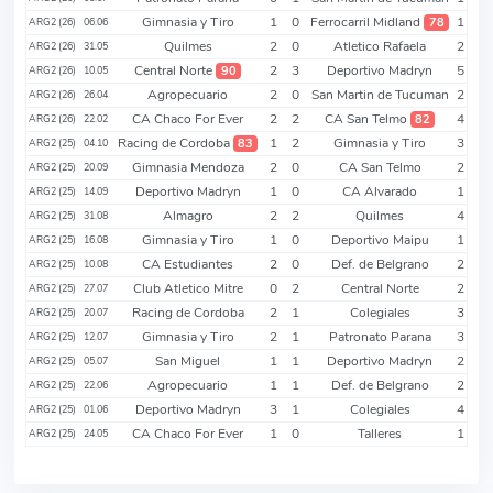
Gimnasia y Tiro
1
0
Ferrocarril Midland
1
78
ARG2 (26)
06.06
Quilmes
2
0
Atletico Rafaela
2
ARG2 (26)
31.05
Central Norte
2
3
Deportivo Madryn
5
90
ARG2 (26)
10.05
Agropecuario
2
0
San Martin de Tucuman
2
ARG2 (26)
26.04
CA Chaco For Ever
2
2
CA San Telmo
4
82
ARG2 (26)
22.02
Racing de Cordoba
1
2
Gimnasia y Tiro
3
83
ARG2 (25)
04.10
Gimnasia Mendoza
2
0
CA San Telmo
2
ARG2 (25)
20.09
Deportivo Madryn
1
0
CA Alvarado
1
ARG2 (25)
14.09
Almagro
2
2
Quilmes
4
ARG2 (25)
31.08
Gimnasia y Tiro
1
0
Deportivo Maipu
1
ARG2 (25)
16.08
CA Estudiantes
2
0
Def. de Belgrano
2
ARG2 (25)
10.08
Club Atletico Mitre
0
2
Central Norte
2
ARG2 (25)
27.07
Racing de Cordoba
2
1
Colegiales
3
ARG2 (25)
20.07
Gimnasia y Tiro
2
1
Patronato Parana
3
ARG2 (25)
12.07
San Miguel
1
1
Deportivo Madryn
2
ARG2 (25)
05.07
Agropecuario
1
1
Def. de Belgrano
2
ARG2 (25)
22.06
Deportivo Madryn
3
1
Colegiales
4
ARG2 (25)
01.06
CA Chaco For Ever
1
0
Talleres
1
ARG2 (25)
24.05