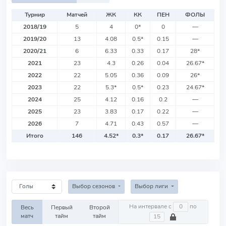
Турнир
Матчей
ЖК
КК
ПЕН
ФОЛЫ
2018/19
5
4
0
*
0
—
2019/20
13
4.08
0.5
*
0.15
—
2020/21
6
6.33
0.33
0.17
28
*
2021
23
4.3
0.26
0.04
26.67
*
2022
22
5.05
0.36
0.09
26
*
2023
22
5.3
*
0.5
*
0.23
24.67
*
2024
25
4.12
0.16
0.2
—
2025
23
3.83
0.17
0.22
—
2026
7
4.71
0.43
0.57
—
Итого
146
4.52
*
0.3
*
0.17
26.67
*
Выбор сезонов
Выбор лиги
На интервале с
по
Весь
Первый
Второй
матч
тайм
тайм