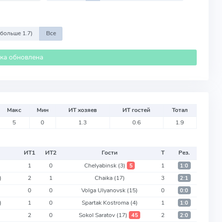
 больше 1.7)
Все
ика обновлена
Макс
Мин
ИТ хозяев
ИТ гостей
Тотал
5
0
1.3
0.6
1.9
ИТ
1
ИТ
2
Гости
Т
Рез.
1
0
Chelyabinsk
(3)
1
5
1:0
)
2
1
Chaika
(17)
3
2:1
0
0
Volga Ulyanovsk
(15)
0
0:0
)
1
0
Spartak Kostroma
(4)
1
1:0
2
0
Sokol Saratov
(17)
2
45
2:0