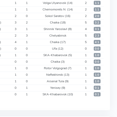
1
1
Volga Ulyanovsk
(14)
2
1:1
1
1
Chernomorets N.
(14)
2
1:1
2
0
Sokol Saratov
(16)
2
2:0
)
3
2
Chaika
(18)
5
3:2
)
3
1
Shinnik Yaroslavl
(8)
4
3:1
2
3
Chelyabinsk
5
2:3
)
4
1
Chaika
(17)
5
4:1
)
0
0
Ufa
(12)
0
0:0
)
1
0
SKA-Khabarovsk
(5)
1
1:0
0
0
Chaika
(3)
0
0:0
1
0
Rotor Volgograd
(7)
1
1:0
1
0
Neftekhimik
(13)
1
1:0
)
1
0
Arsenal Tula
(9)
1
1:0
0
1
Yenisey
(9)
1
0:1
0
1
SKA-Khabarovsk
(10)
1
0:1