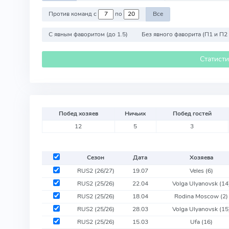
Против команд с
по
Все
С явным фаворитом (до 1.5)
Без явного фаворита (П1 и П2
Статист
Побед хозяев
Ничьих
Побед гостей
12
5
3
Сезон
Дата
Хозяева
RUS2 (26/27)
19.07
Veles
(6)
RUS2 (25/26)
22.04
Volga Ulyanovsk
(14
RUS2 (25/26)
18.04
Rodina Moscow
(2)
RUS2 (25/26)
28.03
Volga Ulyanovsk
(15
RUS2 (25/26)
15.03
Ufa
(16)