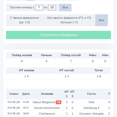
Против команд с
по
Все
С явным фаворитом
Без явного фаворита (П1 и П2
Все
(до 1.5)
больше 1.7)
Статистика обновлена
Побед хозяев
Ничьих
Побед гостей
Макс
Мин
9
4
7
6
0
ИТ хозяев
ИТ гостей
Тотал
1.5
1.3
2.8
ИТ
ИТ
Сезон
Дата
Хозяева
Гости
Т
1
2
Salyut Belgorod
3
0
Orel
3
76
RUS3B (26)
01.08
Nosta Novotroitsk
1
0
Orenburg II
1
RUS3B (26)
05.07
Chertanovo
1
1
Dynamo Vologda
2
RUS3B (26)
28.06