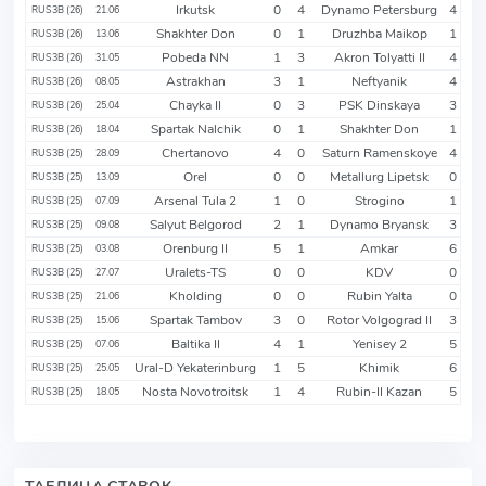
Irkutsk
0
4
Dynamo Petersburg
4
RUS3B (26)
21.06
Shakhter Don
0
1
Druzhba Maikop
1
RUS3B (26)
13.06
Pobeda NN
1
3
Akron Tolyatti II
4
RUS3B (26)
31.05
Astrakhan
3
1
Neftyanik
4
RUS3B (26)
08.05
Chayka II
0
3
PSK Dinskaya
3
RUS3B (26)
25.04
Spartak Nalchik
0
1
Shakhter Don
1
RUS3B (26)
18.04
Chertanovo
4
0
Saturn Ramenskoye
4
RUS3B (25)
28.09
Orel
0
0
Metallurg Lipetsk
0
RUS3B (25)
13.09
Arsenal Tula 2
1
0
Strogino
1
RUS3B (25)
07.09
Salyut Belgorod
2
1
Dynamo Bryansk
3
RUS3B (25)
09.08
Orenburg II
5
1
Amkar
6
RUS3B (25)
03.08
Uralets-TS
0
0
KDV
0
RUS3B (25)
27.07
Kholding
0
0
Rubin Yalta
0
RUS3B (25)
21.06
Spartak Tambov
3
0
Rotor Volgograd II
3
RUS3B (25)
15.06
Baltika II
4
1
Yenisey 2
5
RUS3B (25)
07.06
Ural-D Yekaterinburg
1
5
Khimik
6
RUS3B (25)
25.05
Nosta Novotroitsk
1
4
Rubin-II Kazan
5
RUS3B (25)
18.05
ТАБЛИЦА СТАВОК