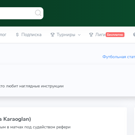
лог
Подписка
Турниры
Лиги
Бесплатно
Футбольная ста
 кто любит наглядные инструкции
a Karaoglan)
вым в матчах под судейством рефери