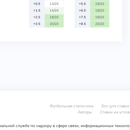
+0.5
13/20
+5.5
19/20
+1.5
14/20
+6.5
19/20
+2.5
18/20
+7.5
19/20
+3.5
20/20
+8.5
20/20
Футбольная статистика
Бот для ставок
Авторы
Ставки на угло
еральной службе по надзору в сфере связи, информационных технол