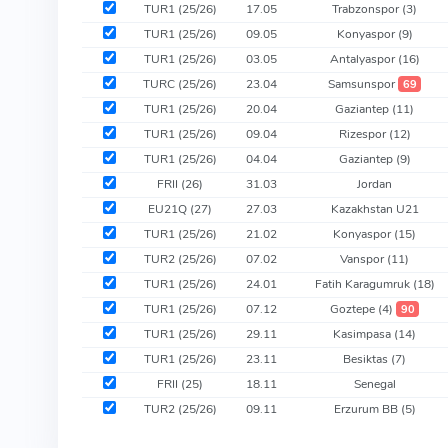
TUR1 (25/26)
17.05
Trabzonspor
(3)
TUR1 (25/26)
09.05
Konyaspor
(9)
TUR1 (25/26)
03.05
Antalyaspor
(16)
TURC (25/26)
23.04
Samsunspor
69
TUR1 (25/26)
20.04
Gaziantep
(11)
TUR1 (25/26)
09.04
Rizespor
(12)
TUR1 (25/26)
04.04
Gaziantep
(9)
FRII (26)
31.03
Jordan
EU21Q (27)
27.03
Kazakhstan U21
TUR1 (25/26)
21.02
Konyaspor
(15)
TUR2 (25/26)
07.02
Vanspor
(11)
TUR1 (25/26)
24.01
Fatih Karagumruk
(18)
TUR1 (25/26)
07.12
Goztepe
(4)
90
TUR1 (25/26)
29.11
Kasimpasa
(14)
TUR1 (25/26)
23.11
Besiktas
(7)
FRII (25)
18.11
Senegal
TUR2 (25/26)
09.11
Erzurum BB
(5)