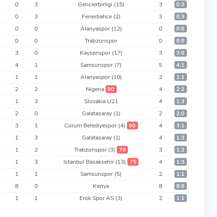
0
3
Genclerbirligi
(15)
3
0:3
0
3
Fenerbahce
(2)
3
0:3
0
0
Alanyaspor
(12)
0
0:0
0
0
Trabzonspor
0
0:0
3
0
Kayserispor
(17)
3
3:0
4
1
Samsunspor
(7)
5
4:1
1
1
Alanyaspor
(10)
2
1:1
2
2
Nigeria
4
90
2:2
1
3
Slovakia U21
4
1:3
2
0
Galatasaray
(1)
2
2:0
3
1
Corum Belediyespor
(4)
4
90
3:1
1
3
Galatasaray
(1)
4
1:3
1
2
Trabzonspor
(3)
3
78
1:2
1
3
Istanbul Basaksehir
(13)
4
75
1:3
1
1
Samsunspor
(5)
2
1:1
8
0
Kenya
8
8:0
1
1
Erok Spor AS
(3)
2
1:1