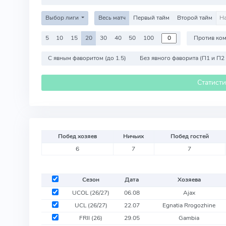
Выбор лиги
Весь матч
Первый тайм
Второй тайм
5
10
15
20
30
40
50
100
С явным фаворитом (до 1.5)
Без явного фаворита (П1 и П2
Статист
Побед хозяев
Ничьих
Побед гостей
6
7
7
Сезон
Дата
Хозяева
UCOL (26/27)
06.08
Ajax
UCL (26/27)
22.07
Egnatia Rrogozhine
FRII (26)
29.05
Gambia