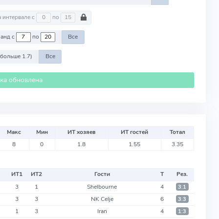
На интервале с
по
Против команд с
по
Все
 больше 1.7)
Все
ика обновлена
Макс
Мин
ИТ хозяев
ИТ гостей
Тотал
8
0
1.8
1.55
3.35
ИТ
1
ИТ
2
Гости
Т
Рез.
3
1
Shelbourne
4
3:1
3
3
NK Celje
6
3:3
1
3
Iran
4
1:3