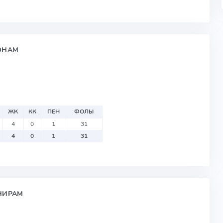
ЗОНАМ
ЖК
КК
ПЕН
ФОЛЫ
4
0
1
31
4
0
1
31
РНИРАМ