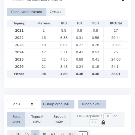
Средние значения
Суммы
Турнир
Матчей
ЖК
КК
ПЕН
ФОЛЫ
2021
2
5.5
0.5
0.5
27
2022
16
6.38
0.31
0.56
29.44
2023
18
6.67
0.72
0.78
26.83
2024
17
3.71
0.41
0.53
25
2025
22
4.55
0.59
0.41
24.86
2026
21
3.48
0.24
0.19
24.14
Итого
96
4.89
0.46
0.48
25.91
Выбор сезонов
Выбор лиги
На интервале с
по
Весь
Первый
Второй
матч
тайм
тайм
5
10
15
20
30
40
50
100