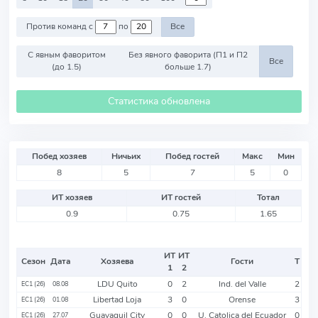
Против команд с
по
Все
С явным фаворитом
Без явного фаворита (П1 и П2
Все
(до 1.5)
больше 1.7)
Статистика обновлена
Побед хозяев
Ничьих
Побед гостей
Макс
Мин
8
5
7
5
0
ИТ хозяев
ИТ гостей
Тотал
0.9
0.75
1.65
ИТ
ИТ
Сезон
Дата
Хозяева
Гости
Т
1
2
LDU Quito
0
2
Ind. del Valle
2
EC1 (26)
08.08
Libertad Loja
3
0
Orense
3
EC1 (26)
01.08
Guayaquil City
0
0
U. Catolica del Ecuador
0
EC1 (26)
27.07