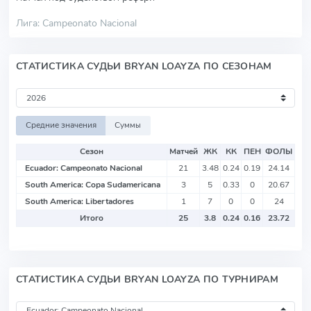
Лига: Campeonato Nacional
СТАТИСТИКА СУДЬИ BRYAN LOAYZA ПО СЕЗОНАМ
Средние значения
Суммы
Сезон
Матчей
ЖК
КК
ПЕН
ФОЛЫ
Ecuador: Campeonato Nacional
21
3.48
0.24
0.19
24.14
South America: Copa Sudamericana
3
5
0.33
0
20.67
South America: Libertadores
1
7
0
0
24
Итого
25
3.8
0.24
0.16
23.72
СТАТИСТИКА СУДЬИ BRYAN LOAYZA ПО ТУРНИРАМ