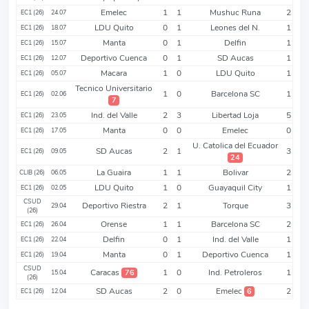
Emelec
1
1
Mushuc Runa
2
EC1 (26)
24.07
LDU Quito
0
1
Leones del N.
1
EC1 (26)
18.07
Manta
0
1
Delfin
1
EC1 (26)
15.07
Deportivo Cuenca
0
1
SD Aucas
1
EC1 (26)
12.07
Macara
1
0
LDU Quito
1
EC1 (26)
05.07
Tecnico Universitario
1
0
Barcelona SC
1
EC1 (26)
02.06
7
Ind. del Valle
2
3
Libertad Loja
5
EC1 (26)
23.05
Manta
0
0
Emelec
0
EC1 (26)
17.05
U. Catolica del Ecuador
SD Aucas
2
1
3
EC1 (26)
09.05
24
La Guaira
1
1
Bolivar
2
CLIB (26)
06.05
LDU Quito
1
0
Guayaquil City
1
EC1 (26)
02.05
CSUD
Deportivo Riestra
2
1
Torque
3
29.04
(26)
Orense
1
1
Barcelona SC
2
EC1 (26)
26.04
Delfin
0
1
Ind. del Valle
1
EC1 (26)
22.04
Manta
0
1
Deportivo Cuenca
1
EC1 (26)
19.04
CSUD
Caracas
1
0
Ind. Petroleros
1
76
15.04
(26)
SD Aucas
2
0
Emelec
2
6
EC1 (26)
12.04