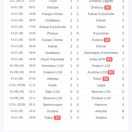
Thun
1
1
Dinamo Zagreb
2
UCL (26/27)
21.07
Aktobe
2
1
Zhetysu
3
90
KAZ1 (26)
05.07
Kaspyi Aktau
1
2
Kaisar Kyzylorda
3
KAZ1 (26)
14.06
Ordabasy
2
1
Kairat
3
KAZ1 (26)
28.05
Kaisar Kyzylorda
2
1
Tobol
3
KAZ1 (26)
17.05
Zhenys
2
0
Kyzylzhar
2
KAZC (26)
13.05
Kaspyi Aktau
1
0
Astana
1
18
KAZ1 (26)
03.05
Kairat
2
2
Elimai
4
KAZ1 (26)
26.04
Ordabasy
2
1
Okzhetpes Kokshetau
3
KAZ1 (26)
18.04
Irtysh Pavlodar
1
0
Altay EKR
1
90
KAZ1 (26)
04.04
Germany U19
1
0
Greece U19
1
EU19Q (26)
28.03
Greece U19
1
1
Austria U19
2
83
EU19Q (26)
25.03
Aktobe
4
1
Tobol
5
39
KAZ1 (26)
07.03
Noah
2
1
Legia
3
UCOL (25/26)
11.12
Italy U19
0
0
Bosnia U19
0
EU19Q (26)
15.11
Bosnia U19
1
2
Poland U19
3
EU19Q (26)
12.11
Samsunspor
3
0
Hamrun
3
UCOL (25/26)
06.11
Astana
5
3
Aktobe
8
KAZ1 (25)
19.10
Tobol
2
3
Astana
5
37
KAZ1 (25)
19.09