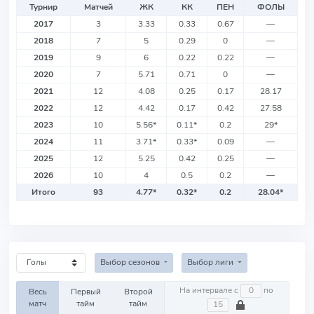
Турнир
Матчей
ЖК
КК
ПЕН
ФОЛЫ
2017
3
3.33
0.33
0.67
—
2018
7
5
0.29
0
—
2019
9
6
0.22
0.22
—
2020
7
5.71
0.71
0
—
2021
12
4.08
0.25
0.17
28.17
2022
12
4.42
0.17
0.42
27.58
2023
10
5.56
*
0.11
*
0.2
29
*
2024
11
3.71
*
0.33
*
0.09
—
2025
12
5.25
0.42
0.25
—
2026
10
4
0.5
0.2
—
Итого
93
4.77
*
0.32
*
0.2
28.04
*
Выбор сезонов
Выбор лиги
На интервале с
по
Весь
Первый
Второй
матч
тайм
тайм