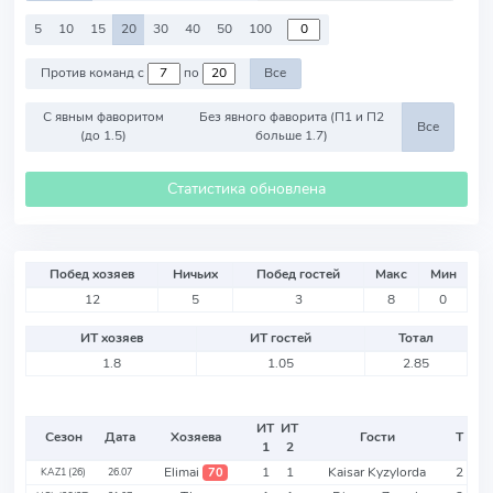
5
10
15
20
30
40
50
100
Против команд с
по
Все
С явным фаворитом
Без явного фаворита (П1 и П2
Все
(до 1.5)
больше 1.7)
Статистика обновлена
Побед хозяев
Ничьих
Побед гостей
Макс
Мин
12
5
3
8
0
ИТ хозяев
ИТ гостей
Тотал
1.8
1.05
2.85
ИТ
ИТ
Сезон
Дата
Хозяева
Гости
Т
1
2
Elimai
1
1
Kaisar Kyzylorda
2
70
KAZ1 (26)
26.07