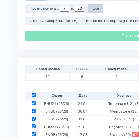
Против команд с
по
Все
С явным фаворитом (до 1.5)
Без явного фаворита (П1 и П2
Статист
Побед хозяев
Ничьих
Побед гостей
12
6
2
Сезон
Дата
Хозяева
ENU21 (25/26)
24.04
Tottenham U21
(8
ENG5 (25/26)
06.04
Wealdstone
(12)
ENG5 (25/26)
31.03
Woking
(11)
ENU21 (25/26)
22.03
Brighton U21
(11
ENG5 (25/26)
17.03
Brackley
(20)
62