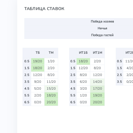
ТАБЛИЦА СТАВОК
Победа хозяев
Ничья
Победа гостей
ТБ
ТМ
ИТ1Б
ИТ1М
ИТ2
0.5
19/20
1/20
0.5
18/20
2/20
0.5
11/2
1.5
18/20
2/20
1.5
12/20
8/20
1.5
4/2
2.5
12/20
8/20
2.5
8/20
12/20
2.5
2/2
3.5
9/20
11/20
3.5
6/20
14/20
3.5
0/2
4.5
5/20
15/20
4.5
3/20
17/20
5.5
2/20
18/20
5.5
1/20
19/20
6.5
0/20
20/20
6.5
0/20
20/20