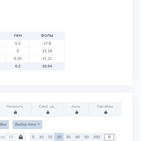
ПЕН
ФОЛЫ
0.3
17.8
0
22.18
0.29
21.21
0.2
20.54
Пенальти
Своб. уд.
Ауты
Офсайды
Все
Выбор лиги
по
5
10
15
20
30
40
50
100