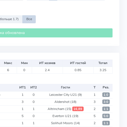
 больше 1.7)
Все
ика обновлена
Макс
Мин
ИТ хозяев
ИТ гостей
Тотал
6
0
2.4
0.85
3.25
ИТ
1
ИТ
2
Гости
Т
Рез.
)
1
0
Leicester City U21
(9)
1
1:0
3
0
Aldershot
(18)
3
3:0
1
1
Altrincham
(15)
2
16,89
1:1
)
5
0
Everton U21
(19)
5
5:0
1
1
Solihull Moors
(14)
2
1:1