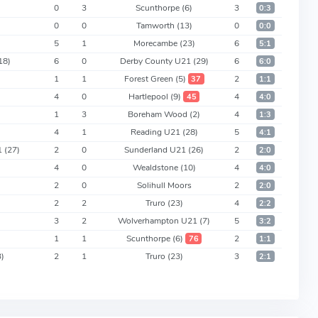
0
3
Scunthorpe
(6)
3
0:3
0
0
Tamworth
(13)
0
0:0
5
1
Morecambe
(23)
6
5:1
18)
6
0
Derby County U21
(29)
6
6:0
1
1
Forest Green
(5)
2
37
1:1
4
0
Hartlepool
(9)
4
45
4:0
1
3
Boreham Wood
(2)
4
1:3
4
1
Reading U21
(28)
5
4:1
1
(27)
2
0
Sunderland U21
(26)
2
2:0
4
0
Wealdstone
(10)
4
4:0
2
0
Solihull Moors
2
2:0
2
2
Truro
(23)
4
2:2
3
2
Wolverhampton U21
(7)
5
3:2
1
1
Scunthorpe
(6)
2
76
1:1
3)
2
1
Truro
(23)
3
2:1