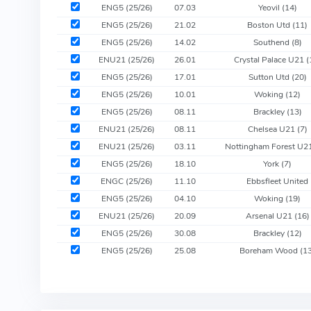
ENG5 (25/26)
07.03
Yeovil
(14)
ENG5 (25/26)
21.02
Boston Utd
(11)
ENG5 (25/26)
14.02
Southend
(8)
ENU21 (25/26)
26.01
Crystal Palace U21
(
ENG5 (25/26)
17.01
Sutton Utd
(20)
ENG5 (25/26)
10.01
Woking
(12)
ENG5 (25/26)
08.11
Brackley
(13)
ENU21 (25/26)
08.11
Chelsea U21
(7)
ENU21 (25/26)
03.11
Nottingham Forest U2
ENG5 (25/26)
18.10
York
(7)
ENGC (25/26)
11.10
Ebbsfleet United
ENG5 (25/26)
04.10
Woking
(19)
ENU21 (25/26)
20.09
Arsenal U21
(16)
ENG5 (25/26)
30.08
Brackley
(12)
ENG5 (25/26)
25.08
Boreham Wood
(1