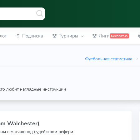
лог
Подписка
Турниры
Лиги
Бесплатно
Футбольная статистика
 кто любит наглядные инструкции
um Walchester)
вым в матчах под судейством рефери