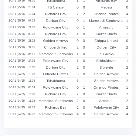
Tshakhuma
1
1
Richards Bay
2
SOA1 (25/26)
09.05
TS Galaxy
0
0
Magesi
0
SOA1 (25/26)
26.04
Richards Bay
2
2
Orlando Pirates
4
SOA1 (25/26)
10.04
Durban City
0
1
Mamelodi Sundowns
1
SOA1 (25/26)
07.04
Polokwane City
0
1
Amazulu
1
SOA1 (25/26)
21.03
Richards Bay
1
0
Kaizer Chiefs
1
SOA1 (25/26)
03.03
Golden Arrows
0
0
Chippa United
0
SOA1 (25/26)
28.02
Chippa United
2
0
Durban City
2
SOA1 (25/26)
31.01
Mamelodi Sundowns
1
0
TS Galaxy
1
SOA1 (25/26)
05.11
Polokwane City
1
0
Sekhukhune
1
SOA1 (25/26)
27.09
Durban City
2
0
Siwelele
2
SOA1 (25/26)
16.09
Orlando Pirates
3
0
Golden Arrows
3
SOA1 (24/25)
13.05
Tshakhuma
1
1
Golden Arrows
2
SOA1 (24/25)
19.04
Polokwane City
0
1
Orlando Pirates
1
SOA1 (24/25)
05.04
Richards Bay
2
0
Kaizer Chiefs
2
SOA1 (24/25)
16.03
Mamelodi Sundowns
2
0
Amazulu
2
SOA1 (24/25)
11.03
Richards Bay
2
0
Polokwane City
2
SOA1 (24/25)
08.02
Mamelodi Sundowns
4
0
Golden Arrows
4
SOA1 (24/25)
02.02