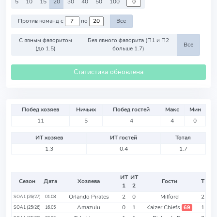
5
10
15
20
30
40
50
100
Против команд с
по
Все
С явным фаворитом
Без явного фаворита (П1 и П2
Все
(до 1.5)
больше 1.7)
Статистика обновлена
Побед хозяев
Ничьих
Побед гостей
Макс
Мин
11
5
4
4
0
ИТ хозяев
ИТ гостей
Тотал
1.3
0.4
1.7
ИТ
ИТ
Сезон
Дата
Хозяева
Гости
Т
1
2
Orlando Pirates
2
0
Milford
2
SOA1 (26/27)
01.08
Amazulu
0
1
Kaizer Chiefs
1
69
SOA1 (25/26)
16.05