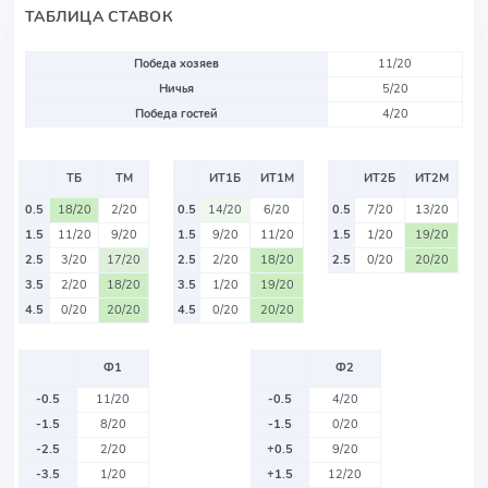
ТАБЛИЦА СТАВОК
Победа хозяев
11/20
Ничья
5/20
Победа гостей
4/20
ТБ
ТМ
ИТ1Б
ИТ1М
ИТ2Б
ИТ2М
0.5
18/20
2/20
0.5
14/20
6/20
0.5
7/20
13/20
1.5
11/20
9/20
1.5
9/20
11/20
1.5
1/20
19/20
2.5
3/20
17/20
2.5
2/20
18/20
2.5
0/20
20/20
3.5
2/20
18/20
3.5
1/20
19/20
4.5
0/20
20/20
4.5
0/20
20/20
Ф1
Ф2
-0.5
11/20
-0.5
4/20
-1.5
8/20
-1.5
0/20
-2.5
2/20
+0.5
9/20
-3.5
1/20
+1.5
12/20