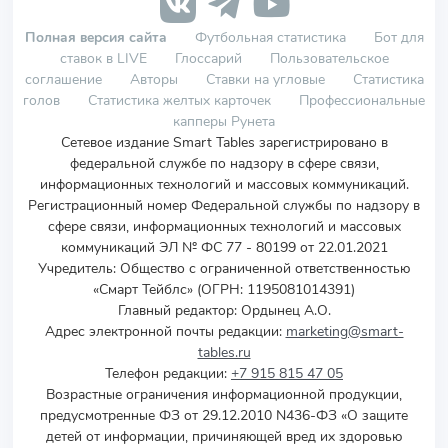
Полная версия сайта
Футбольная статистика
Бот для
ставок в LIVE
Глоссарий
Пользовательское
соглашение
Авторы
Ставки на угловые
Статистика
голов
Статистика желтых карточек
Профессиональные
капперы Рунета
Сетевое издание Smart Tables зарегистрировано в
федеральной службе по надзору в сфере связи,
информационных технологий и массовых коммуникаций.
Регистрационный номер Федеральной службы по надзору в
сфере связи, информационных технологий и массовых
коммуникаций ЭЛ № ФС 77 - 80199 от 22.01.2021
Учредитель
:
Общество с ограниченной ответственностью
«Смарт Тейблс» (ОГРН: 1195081014391)
Главный редактор: Ордынец А.О.
Адрес электронной почты редакции:
marketing@smart-
tables.ru
Телефон редакции:
+7 915 815 47 05
Возрастные ограничения информационной продукции,
предусмотренные ФЗ от 29.12.2010 N436-ФЗ «О защите
детей от информации, причиняющей вред их здоровью