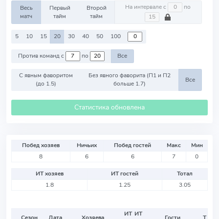
На интервале с
по
Весь
Первый
Второй
матч
тайм
тайм
5
10
15
20
30
40
50
100
Против команд с
по
Все
С явным фаворитом
Без явного фаворита (П1 и П2
Все
(до 1.5)
больше 1.7)
Статистика обновлена
Побед хозяев
Ничьих
Побед гостей
Макс
Мин
8
6
6
7
0
ИТ хозяев
ИТ гостей
Тотал
1.8
1.25
3.05
ИТ
ИТ
Сезон
Дата
Хозяева
Гости
Т