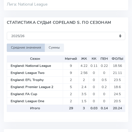
Лига: National League
СТАТИСТИКА СУДЬИ COPELAND S. ПО СЕЗОНАМ
Средние значения
Суммы
Сезон
Матчей
ЖК
КК
ПЕН
ФОЛЫ
England: National League
9
4.22
0.11
0.22
18.56
England: League Two
9
2.56
0
0
21.11
England: EFL Trophy
2
2
0
0.5
23.5
England: Premier League 2
5
2.4
0
0.2
18.6
England: FA Cup
2
3.5
0
0
24.5
England: League One
2
1.5
0
0
20.5
Итого
29
3
0.03
0.14
20.24