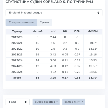
СТАТИСТИКА СУДЬИ COPELAND S. ПО ТУРНИРАМ
Средние значения
Суммы
Турнир
Матчей
ЖК
КК
ПЕН
ФОЛЫ
2019/20
9
2.44
0
0
—
2020/21
15
1.6
0.2
0.2
19.8
*
2021/22
10
2.5
0.2
0.2
18.11
*
2022/23
19
3.42
0.05
0.37
18.16
2023/24
14
3.86
0.21
0.29
18.93
2024/25
12
4.83
0.42
0.92
19.55
*
2025/26
9
4.22
0.11
0.22
18.56
Итого
88
3.25
0.17
0.33
18.79
*
Выбор сезонов
Выбор лиги