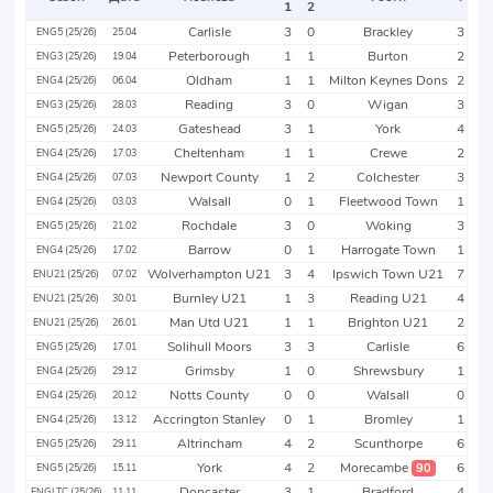
1
2
Carlisle
3
0
Brackley
3
ENG5 (25/26)
25.04
Peterborough
1
1
Burton
2
ENG3 (25/26)
19.04
Oldham
1
1
Milton Keynes Dons
2
ENG4 (25/26)
06.04
Reading
3
0
Wigan
3
ENG3 (25/26)
28.03
Gateshead
3
1
York
4
ENG5 (25/26)
24.03
Cheltenham
1
1
Crewe
2
ENG4 (25/26)
17.03
Newport County
1
2
Colchester
3
ENG4 (25/26)
07.03
Walsall
0
1
Fleetwood Town
1
ENG4 (25/26)
03.03
Rochdale
3
0
Woking
3
ENG5 (25/26)
21.02
Barrow
0
1
Harrogate Town
1
ENG4 (25/26)
17.02
Wolverhampton U21
3
4
Ipswich Town U21
7
ENU21 (25/26)
07.02
Burnley U21
1
3
Reading U21
4
ENU21 (25/26)
30.01
Man Utd U21
1
1
Brighton U21
2
ENU21 (25/26)
26.01
Solihull Moors
3
3
Carlisle
6
ENG5 (25/26)
17.01
Grimsby
1
0
Shrewsbury
1
ENG4 (25/26)
29.12
Notts County
0
0
Walsall
0
ENG4 (25/26)
20.12
Accrington Stanley
0
1
Bromley
1
ENG4 (25/26)
13.12
Altrincham
4
2
Scunthorpe
6
ENG5 (25/26)
29.11
York
4
2
Morecambe
6
90
ENG5 (25/26)
15.11
Doncaster
3
1
Bradford
4
ENGLTC (25/26)
11.11