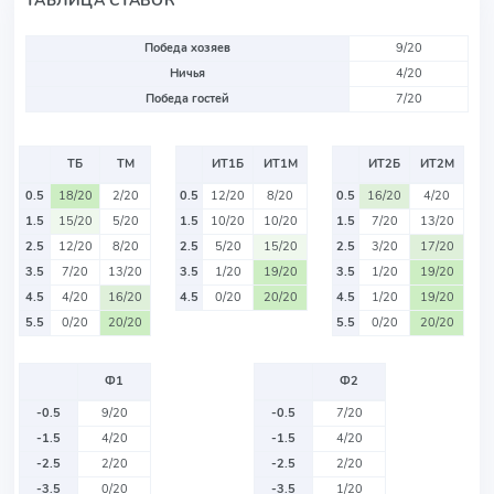
Победа хозяев
9/20
Ничья
4/20
Победа гостей
7/20
ТБ
ТМ
ИТ1Б
ИТ1М
ИТ2Б
ИТ2М
0.5
18/20
2/20
0.5
12/20
8/20
0.5
16/20
4/20
1.5
15/20
5/20
1.5
10/20
10/20
1.5
7/20
13/20
2.5
12/20
8/20
2.5
5/20
15/20
2.5
3/20
17/20
3.5
7/20
13/20
3.5
1/20
19/20
3.5
1/20
19/20
4.5
4/20
16/20
4.5
0/20
20/20
4.5
1/20
19/20
5.5
0/20
20/20
5.5
0/20
20/20
Ф1
Ф2
-0.5
9/20
-0.5
7/20
-1.5
4/20
-1.5
4/20
-2.5
2/20
-2.5
2/20
-3.5
0/20
-3.5
1/20