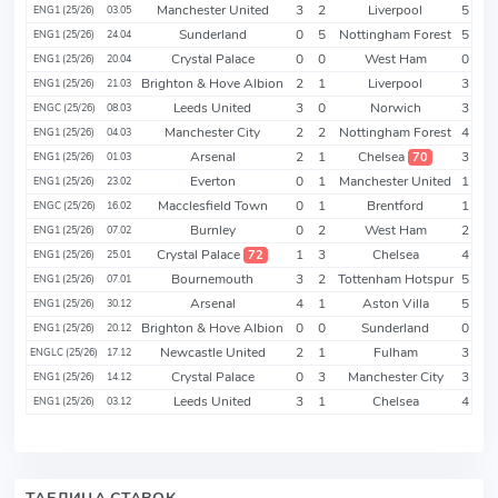
Manchester United
3
2
Liverpool
5
ENG1 (25/26)
03.05
Sunderland
0
5
Nottingham Forest
5
ENG1 (25/26)
24.04
Crystal Palace
0
0
West Ham
0
ENG1 (25/26)
20.04
Brighton & Hove Albion
2
1
Liverpool
3
ENG1 (25/26)
21.03
Leeds United
3
0
Norwich
3
ENGC (25/26)
08.03
Manchester City
2
2
Nottingham Forest
4
ENG1 (25/26)
04.03
Arsenal
2
1
Chelsea
3
70
ENG1 (25/26)
01.03
Everton
0
1
Manchester United
1
ENG1 (25/26)
23.02
Macclesfield Town
0
1
Brentford
1
ENGC (25/26)
16.02
Burnley
0
2
West Ham
2
ENG1 (25/26)
07.02
Crystal Palace
1
3
Chelsea
4
72
ENG1 (25/26)
25.01
Bournemouth
3
2
Tottenham Hotspur
5
ENG1 (25/26)
07.01
Arsenal
4
1
Aston Villa
5
ENG1 (25/26)
30.12
Brighton & Hove Albion
0
0
Sunderland
0
ENG1 (25/26)
20.12
Newcastle United
2
1
Fulham
3
ENGLC (25/26)
17.12
Crystal Palace
0
3
Manchester City
3
ENG1 (25/26)
14.12
Leeds United
3
1
Chelsea
4
ENG1 (25/26)
03.12
ТАБЛИЦА СТАВОК