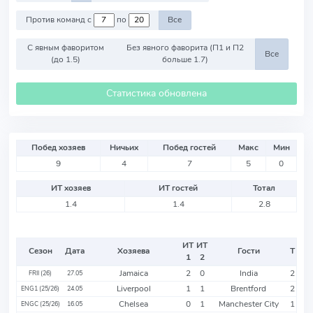
Против команд с
по
Все
С явным фаворитом
Без явного фаворита (П1 и П2
Все
(до 1.5)
больше 1.7)
Статистика обновлена
Побед хозяев
Ничьих
Побед гостей
Макс
Мин
9
4
7
5
0
ИТ хозяев
ИТ гостей
Тотал
1.4
1.4
2.8
ИТ
ИТ
Сезон
Дата
Хозяева
Гости
Т
1
2
Jamaica
2
0
India
2
FRII (26)
27.05
Liverpool
1
1
Brentford
2
ENG1 (25/26)
24.05
Chelsea
0
1
Manchester City
1
ENGC (25/26)
16.05