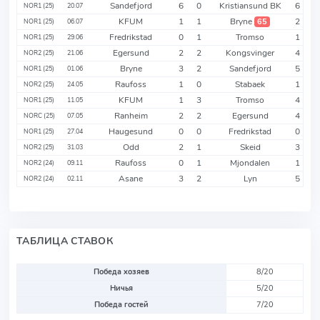
Sandefjord
6
0
Kristiansund BK
6
NOR1 (25)
20.07
KFUM
1
1
Bryne
2
65
NOR1 (25)
06.07
Fredrikstad
0
1
Tromso
1
NOR1 (25)
29.06
Egersund
2
2
Kongsvinger
4
NOR2 (25)
21.06
Bryne
3
2
Sandefjord
5
NOR1 (25)
01.06
Raufoss
1
0
Stabaek
1
NOR2 (25)
24.05
KFUM
1
3
Tromso
4
NOR1 (25)
11.05
Ranheim
2
2
Egersund
4
NORC (25)
07.05
Haugesund
0
0
Fredrikstad
0
NOR1 (25)
27.04
Odd
2
1
Skeid
3
NOR2 (25)
31.03
Raufoss
0
1
Mjondalen
1
NOR2 (24)
09.11
Asane
3
2
Lyn
5
NOR2 (24)
02.11
ТАБЛИЦА СТАВОК
Победа хозяев
8/20
Ничья
5/20
Победа гостей
7/20