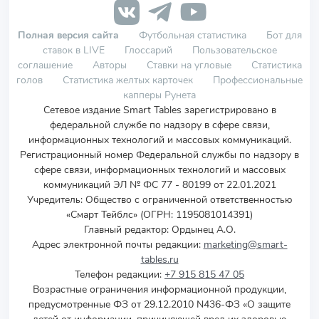
Полная версия сайта
Футбольная статистика
Бот для
ставок в LIVE
Глоссарий
Пользовательское
соглашение
Авторы
Ставки на угловые
Статистика
голов
Статистика желтых карточек
Профессиональные
капперы Рунета
Сетевое издание Smart Tables зарегистрировано в
федеральной службе по надзору в сфере связи,
информационных технологий и массовых коммуникаций.
Регистрационный номер Федеральной службы по надзору в
сфере связи, информационных технологий и массовых
коммуникаций ЭЛ № ФС 77 - 80199 от 22.01.2021
Учредитель
:
Общество с ограниченной ответственностью
«Смарт Тейблс» (ОГРН: 1195081014391)
Главный редактор: Ордынец А.О.
Адрес электронной почты редакции:
marketing@smart-
tables.ru
Телефон редакции:
+7 915 815 47 05
Возрастные ограничения информационной продукции,
предусмотренные ФЗ от 29.12.2010 N436-ФЗ «О защите
детей от информации, причиняющей вред их здоровью