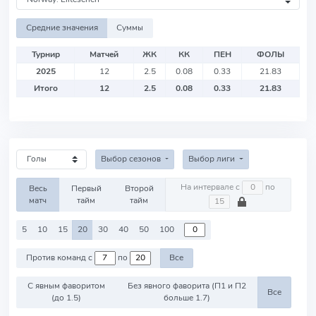
Средние значения
Суммы
Турнир
Матчей
ЖК
КК
ПЕН
ФОЛЫ
2025
12
2.5
0.08
0.33
21.83
Итого
12
2.5
0.08
0.33
21.83
Выбор сезонов
Выбор лиги
На интервале с
по
Весь
Первый
Второй
матч
тайм
тайм
5
10
15
20
30
40
50
100
Против команд с
по
Все
С явным фаворитом
Без явного фаворита (П1 и П2
Все
(до 1.5)
больше 1.7)