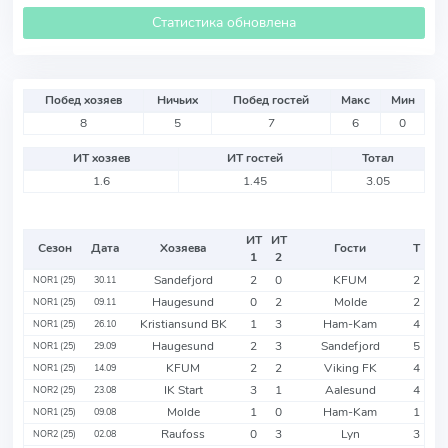
Статистика обновлена
Побед хозяев
Ничьих
Побед гостей
Макс
Мин
8
5
7
6
0
ИТ хозяев
ИТ гостей
Тотал
1.6
1.45
3.05
ИТ
ИТ
Сезон
Дата
Хозяева
Гости
Т
1
2
Sandefjord
2
0
KFUM
2
NOR1 (25)
30.11
Haugesund
0
2
Molde
2
NOR1 (25)
09.11
Kristiansund BK
1
3
Ham-Kam
4
NOR1 (25)
26.10
Haugesund
2
3
Sandefjord
5
NOR1 (25)
29.09
KFUM
2
2
Viking FK
4
NOR1 (25)
14.09
IK Start
3
1
Aalesund
4
NOR2 (25)
23.08
Molde
1
0
Ham-Kam
1
NOR1 (25)
09.08
Raufoss
0
3
Lyn
3
NOR2 (25)
02.08