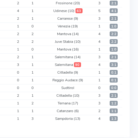
2
1
Frosinone
(20)
3
2:1
4
1
Udinese
(10)
5
63
4:1
2
1
Carrarese
(9)
3
2:1
1
0
Venezia
(19)
1
1:0
2
2
Mantova
(14)
4
2:2
2
2
Juve Stabia
(10)
4
2:2
1
0
Mantova
(16)
1
1:0
2
1
Salernitana
(14)
3
2:1
3
1
Salernitana
4
90
3:1
0
1
Cittadella
(9)
1
0:1
0
1
Reggio Audace
(9)
1
0:1
0
0
Sudtirol
0
0:0
2
1
Cittadella
(10)
3
2:1
1
2
Ternana
(17)
3
1:2
1
1
Catanzaro
(6)
2
1:1
1
3
Sampdoria
(13)
4
1:3