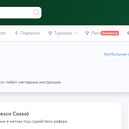
лог
Подписка
Турниры
Лиги
Бесплатно
Футбольная с
 кто любит наглядные инструкции
esco Cosso)
вым в матчах под судейством рефери