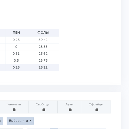
ПЕН
ФОЛЫ
0.25
30.42
0
28.33
0.31
25.62
0.5
28.75
0.28
28.22
Пенальти
Своб. уд.
Ауты
Офсайды
е
Выбор лиги