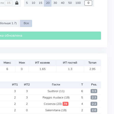
по
5
10
15
20
30
40
50
100
 больше 1.7)
Все
ика обновлена
Макс
Мин
ИТ хозяев
ИТ гостей
Тотал
6
0
1.65
1.3
2.95
ИТ
1
ИТ
2
Гости
Т
Рез.
3
3
Sudtirol
(11)
6
3:3
2
3
Reggio Audace
(18)
5
2:3
2
2
Cosenza
(20)
4
79
2:2
2
0
Salernitana
(18)
2
2:0