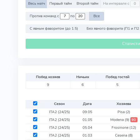
Весь матч
Первый тайм
Второй тайм
На интервале с
Против команд с
по
Все
С явным фаворитом (до 1.5)
Без явного фаворита (П1 и П2
Статист
Побед хозяев
Ничьих
Побед гостей
9
6
5
Сезон
Дата
Хозяева
ITA2 (24/25)
09.05
Pisa
(2)
ITA2 (24/25)
01.05
Modena
(9)
90
ITA2 (24/25)
05.04
Frosinone
(12)
ITA2 (24/25)
01.03
Cesena
(8)