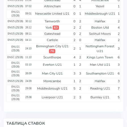
Altrincham
0
1
Yeovil
1
ENG5 (25/26)
07.02
ENU21
Newcastle United U21
0
1
Middlesbrough U21
1
09.01
(25/26)
Tamworth
0
2
Halifax
2
ENG5 (25/26)
30.12
York
2
2
Boston Utd
4
63
ENG5 (25/26)
26.12
Gateshead
0
2
Solihull Moors
2
ENG5 (25/26)
08.11
Carlisle
2
0
Halifax
2
ENG5 (25/26)
04.11
Birmingham City U21
Nottingham Forest
ENU21
2
1
3
24.10
(25/26)
U21
76
Scunthorpe
4
2
Kings Lynn Town
6
ENGC (25/26)
11.10
ENU21
Everton U21
1
2
Man Utd U21
3
03.10
(25/26)
ENU21
Man City U21
3
3
Southampton U21
6
26.09
(25/26)
Morecambe
1
2
Halifax
3
ENG5 (25/26)
24.09
ENU21
Middlesbrough U21
5
2
Reading U21
7
29.08
(25/26)
ENU21
Liverpool U21
2
3
Burnley U21
5
25.08
(25/26)
ТАБЛИЦА СТАВОК