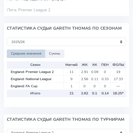
Лига: Premier League 2
СТАТИСТИКА СУДЬИ GARETH THOMAS ПО СЕЗОНАМ
Средние значения
Суммы
Сезон
Матчей
ЖК
КК
ПЕН
ФОЛЫ
England: Premier League 2
11
2.91
0.09
0
19
England: National League
9
2.56
0.11
0.33
17.33
England: FA Cup
1
0
0
0
—
Итого
21
2.62
0.1
0.14
18.25
*
СТАТИСТИКА СУДЬИ GARETH THOMAS ПО ТУРНИРАМ