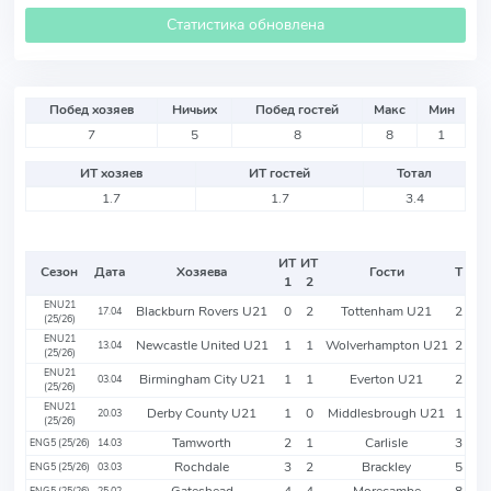
Статистика обновлена
Побед хозяев
Ничьих
Побед гостей
Макс
Мин
7
5
8
8
1
ИТ хозяев
ИТ гостей
Тотал
1.7
1.7
3.4
ИТ
ИТ
Сезон
Дата
Хозяева
Гости
Т
1
2
ENU21
Blackburn Rovers U21
0
2
Tottenham U21
2
17.04
(25/26)
ENU21
Newcastle United U21
1
1
Wolverhampton U21
2
13.04
(25/26)
ENU21
Birmingham City U21
1
1
Everton U21
2
03.04
(25/26)
ENU21
Derby County U21
1
0
Middlesbrough U21
1
20.03
(25/26)
Tamworth
2
1
Carlisle
3
ENG5 (25/26)
14.03
Rochdale
3
2
Brackley
5
ENG5 (25/26)
03.03
Gateshead
4
4
Morecambe
8
ENG5 (25/26)
25.02