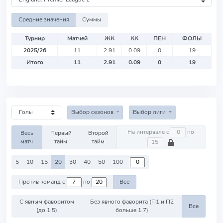
Средние значения
Суммы
Турнир
Матчей
ЖК
КК
ПЕН
ФОЛЫ
2025/26
11
2.91
0.09
0
19
Итого
11
2.91
0.09
0
19
Выбор сезонов
Выбор лиги
На интервале с
по
Весь
Первый
Второй
матч
тайм
тайм
5
10
15
20
30
40
50
100
Против команд с
по
Все
С явным фаворитом
Без явного фаворита (П1 и П2
Все
(до 1.5)
больше 1.7)