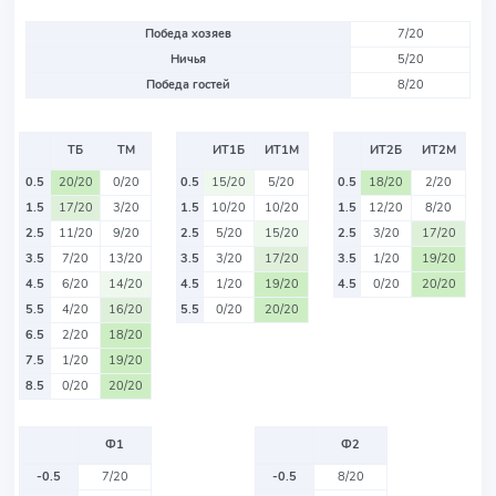
Победа хозяев
7/20
Ничья
5/20
Победа гостей
8/20
ТБ
ТМ
ИТ1Б
ИТ1М
ИТ2Б
ИТ2М
0.5
20/20
0/20
0.5
15/20
5/20
0.5
18/20
2/20
1.5
17/20
3/20
1.5
10/20
10/20
1.5
12/20
8/20
2.5
11/20
9/20
2.5
5/20
15/20
2.5
3/20
17/20
3.5
7/20
13/20
3.5
3/20
17/20
3.5
1/20
19/20
4.5
6/20
14/20
4.5
1/20
19/20
4.5
0/20
20/20
5.5
4/20
16/20
5.5
0/20
20/20
6.5
2/20
18/20
7.5
1/20
19/20
8.5
0/20
20/20
Ф1
Ф2
-0.5
7/20
-0.5
8/20