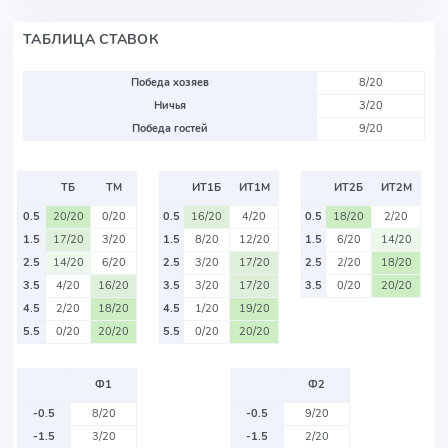
ТАБЛИЦА СТАВОК
Победа хозяев
8/20
Ничья
3/20
Победа гостей
9/20
ТБ
ТМ
ИТ1Б
ИТ1М
ИТ2Б
ИТ2М
0.5
20/20
0/20
0.5
16/20
4/20
0.5
18/20
2/20
1.5
17/20
3/20
1.5
8/20
12/20
1.5
6/20
14/20
2.5
14/20
6/20
2.5
3/20
17/20
2.5
2/20
18/20
3.5
4/20
16/20
3.5
3/20
17/20
3.5
0/20
20/20
4.5
2/20
18/20
4.5
1/20
19/20
5.5
0/20
20/20
5.5
0/20
20/20
Ф1
Ф2
-0.5
8/20
-0.5
9/20
-1.5
3/20
-1.5
2/20