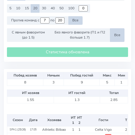
5
10
15
20
30
40
50
100
Против команд с
по
Все
С явным фаворитом
Без явного фаворита (П1 и П2
Все
(до 1.5)
больше 1.7)
Статистика обновлена
Побед хозяев
Ничьих
Побед гостей
Макс
Мин
8
3
9
5
1
ИТ хозяев
ИТ гостей
Тотал
1.55
1.3
2.85
ИТ
ИТ
Сезон
Дата
Хозяева
Гости
Т
1
2
Athletic Bilbao
1
1
Celta Vigo
2
SPA1 (25/26)
17.05