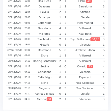
Real Betis
2
1
Elche
3
49
SPA1 (25/26)
12.05
Osasuna
1
2
Barcelona
3
SPA1 (25/26)
02.05
Sevilla
2
1
Atletico
3
SPA1 (25/26)
11.04
Espanyol
1
2
Getafe
3
SPA1 (25/26)
21.03
Celta Vigo
1
2
Real Madrid
3
SPA1 (25/26)
06.03
Barcelona
4
1
Villarreal
5
SPA1 (25/26)
28.02
Mallorca
1
2
Real Betis
3
SPA1 (25/26)
15.02
Real Madrid
2
1
Rayo Vallecano
3
80,90
SPA1 (25/26)
01.02
Getafe
0
1
Valencia
1
SPA1 (25/26)
18.01
Barcelona
5
0
Athletic Bilbao
5
SPASC (25/26)
07.01
Elche
1
3
Villarreal
4
SPA1 (25/26)
03.01
Racing Santander
2
1
Villarreal
3
SPAC (25/26)
17.12
Sevilla
4
0
Oviedo
4
83
SPA1 (25/26)
14.12
Cartagena
1
1
Valencia
2
SPAC (25/26)
04.12
Celta Vigo
0
1
Espanyol
1
SPA1 (25/26)
30.11
Elche
1
1
Real Sociedad
2
SPA1 (25/26)
07.11
Negreira
0
3
Real Sociedad
3
SPAC (25/26)
28.10
Athletic Bilbao
0
1
Getafe
1
SPA1 (25/26)
25.10
Girona
2
1
Valencia
3
80
SPA1 (25/26)
04.10