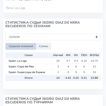
Лига: La Liga
СТАТИСТИКА СУДЬИ ISIDRO DIAZ DE MERA
ESCUDEROS ПО СЕЗОНАМ
Средние значения
Суммы
Сезон
Матчей
ЖК
КК
ПЕН
ФОЛЫ
Spain: La Liga
20
4.7
0.3
0.25
24.75
Spain: Copa del Rey
3
4
0
0
21
Spain: Supercopa de Espana
1
0
0
0
15
Итого
24
4.42
0.25
0.21
23.88
СТАТИСТИКА СУДЬИ ISIDRO DIAZ DE MERA
ESCUDEROS ПО ТУРНИРАМ