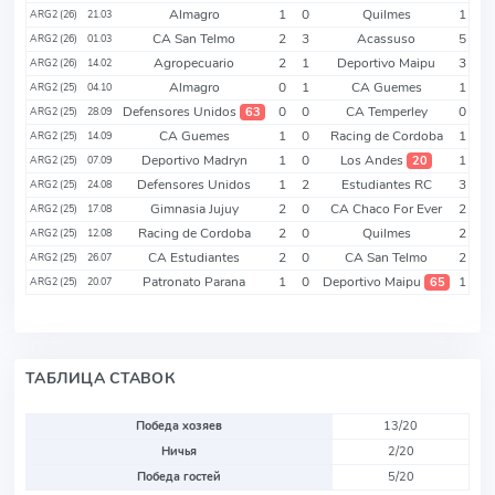
Almagro
1
0
Quilmes
1
ARG2 (26)
21.03
CA San Telmo
2
3
Acassuso
5
ARG2 (26)
01.03
Agropecuario
2
1
Deportivo Maipu
3
ARG2 (26)
14.02
Almagro
0
1
CA Guemes
1
ARG2 (25)
04.10
Defensores Unidos
0
0
CA Temperley
0
63
ARG2 (25)
28.09
CA Guemes
1
0
Racing de Cordoba
1
ARG2 (25)
14.09
Deportivo Madryn
1
0
Los Andes
1
20
ARG2 (25)
07.09
Defensores Unidos
1
2
Estudiantes RC
3
ARG2 (25)
24.08
Gimnasia Jujuy
2
0
CA Chaco For Ever
2
ARG2 (25)
17.08
Racing de Cordoba
2
0
Quilmes
2
ARG2 (25)
12.08
CA Estudiantes
2
0
CA San Telmo
2
ARG2 (25)
26.07
Patronato Parana
1
0
Deportivo Maipu
1
65
ARG2 (25)
20.07
ТАБЛИЦА СТАВОК
Победа хозяев
13/20
Ничья
2/20
Победа гостей
5/20