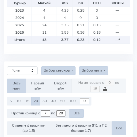
Турнир
Матчей
ЖК
КК
ПЕН
ФОЛЫ
2023
4
4.25
0.25
0
—
2024
4
4
0
0
—
2025
24
3.75
0.21
0.13
—
2026
11
3.55
0.36
0.18
—
Итого
43
3.77
0.23
0.12
—
*
Выбор сезонов
Выбор лиги
На интервале с
по
Весь
Первый
Второй
матч
тайм
тайм
5
10
15
20
30
40
50
100
Против команд с
по
Все
С явным фаворитом
Без явного фаворита (П1 и П2
Все
(до 1.5)
больше 1.7)