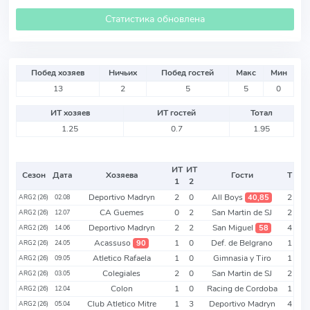
Статистика обновлена
Побед хозяев
Ничьих
Побед гостей
Макс
Мин
13
2
5
5
0
ИТ хозяев
ИТ гостей
Тотал
1.25
0.7
1.95
ИТ
ИТ
Сезон
Дата
Хозяева
Гости
Т
1
2
Deportivo Madryn
2
0
All Boys
2
40,85
ARG2 (26)
02.08
CA Guemes
0
2
San Martin de SJ
2
ARG2 (26)
12.07
Deportivo Madryn
2
2
San Miguel
4
58
ARG2 (26)
14.06
Acassuso
1
0
Def. de Belgrano
1
90
ARG2 (26)
24.05
Atletico Rafaela
1
0
Gimnasia y Tiro
1
ARG2 (26)
09.05
Colegiales
2
0
San Martin de SJ
2
ARG2 (26)
03.05
Colon
1
0
Racing de Cordoba
1
ARG2 (26)
12.04
Club Atletico Mitre
1
3
Deportivo Madryn
4
ARG2 (26)
05.04