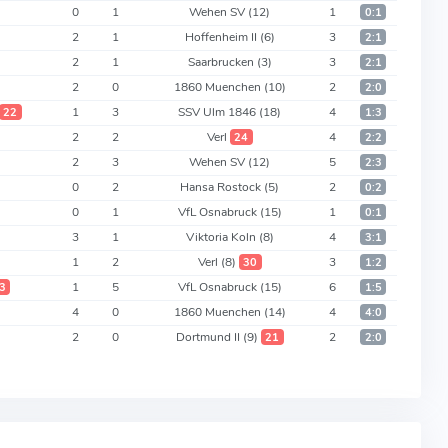
0
1
Wehen SV
(12)
1
0:1
2
1
Hoffenheim II
(6)
3
2:1
2
1
Saarbrucken
(3)
3
2:1
2
0
1860 Muenchen
(10)
2
2:0
1
3
SSV Ulm 1846
(18)
4
22
1:3
2
2
Verl
4
24
2:2
2
3
Wehen SV
(12)
5
2:3
0
2
Hansa Rostock
(5)
2
0:2
)
0
1
VfL Osnabruck
(15)
1
0:1
3
1
Viktoria Koln
(8)
4
3:1
1
2
Verl
(8)
3
30
1:2
1
5
VfL Osnabruck
(15)
6
3
1:5
4
0
1860 Muenchen
(14)
4
4:0
2
0
Dortmund II
(9)
2
21
2:0