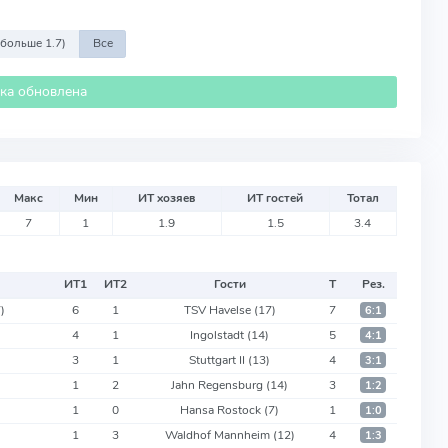
 больше 1.7)
Все
ика обновлена
Макс
Мин
ИТ хозяев
ИТ гостей
Тотал
7
1
1.9
1.5
3.4
ИТ
1
ИТ
2
Гости
Т
Рез.
7)
6
1
TSV Havelse
(17)
7
6:1
)
4
1
Ingolstadt
(14)
5
4:1
3
1
Stuttgart II
(13)
4
3:1
1
2
Jahn Regensburg
(14)
3
1:2
1
0
Hansa Rostock
(7)
1
1:0
1
3
Waldhof Mannheim
(12)
4
1:3