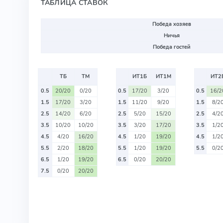
ТАБЛИЦА СТАВОК
Победа хозяев
Ничья
Победа гостей
ТБ
ТМ
ИТ1Б
ИТ1М
ИТ2
0.5
20/20
0/20
0.5
17/20
3/20
0.5
16/2
1.5
17/20
3/20
1.5
11/20
9/20
1.5
8/2
2.5
14/20
6/20
2.5
5/20
15/20
2.5
4/2
3.5
10/20
10/20
3.5
3/20
17/20
3.5
1/2
4.5
4/20
16/20
4.5
1/20
19/20
4.5
1/2
5.5
2/20
18/20
5.5
1/20
19/20
5.5
0/2
6.5
1/20
19/20
6.5
0/20
20/20
7.5
0/20
20/20