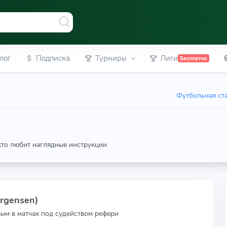
лог
Подписка
Турниры
Лиги
Бесплатно
Футбольная ст
 кто любит наглядные инструкции
rgensen)
вым в матчах под судейством рефери