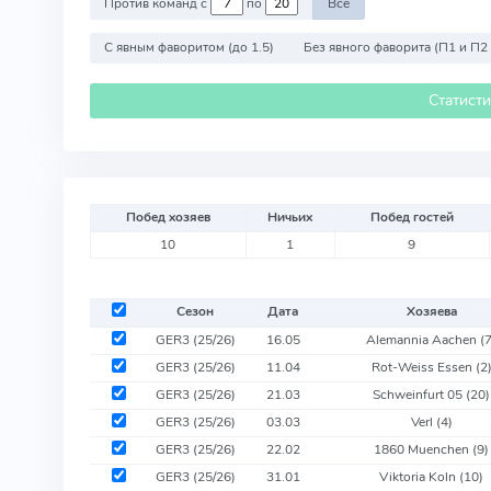
Против команд с
по
Все
С явным фаворитом (до 1.5)
Без явного фаворита (П1 и П2
Статист
Побед хозяев
Ничьих
Побед гостей
10
1
9
Сезон
Дата
Хозяева
GER3 (25/26)
16.05
Alemannia Aachen
(
GER3 (25/26)
11.04
Rot-Weiss Essen
(2
GER3 (25/26)
21.03
Schweinfurt 05
(20)
GER3 (25/26)
03.03
Verl
(4)
GER3 (25/26)
22.02
1860 Muenchen
(9)
GER3 (25/26)
31.01
Viktoria Koln
(10)