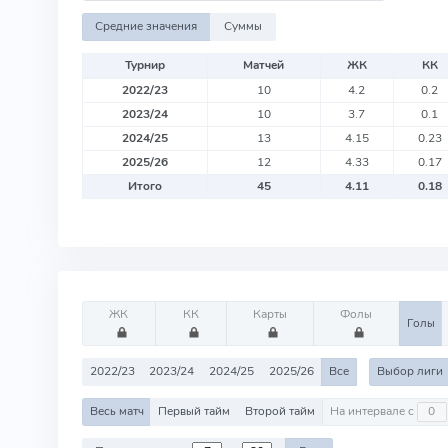
Средние значения
Суммы
Турнир
Матчей
ЖК
КК
2022/23
10
4.2
0.2
2023/24
10
3.7
0.1
2024/25
13
4.15
0.23
2025/26
12
4.33
0.17
Итого
45
4.11
0.18
ЖК
КК
Карты
Фолы
Голы
2022/23
2023/24
2024/25
2025/26
Все
Выбор лиги
Весь матч
Первый тайм
Второй тайм
На интервале с