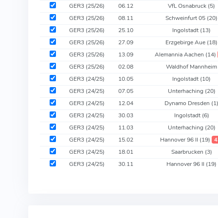
GER3 (25/26)
06.12
VfL Osnabruck
(5)
GER3 (25/26)
08.11
Schweinfurt 05
(20)
GER3 (25/26)
25.10
Ingolstadt
(13)
GER3 (25/26)
27.09
Erzgebirge Aue
(18)
GER3 (25/26)
13.09
Alemannia Aachen
(14)
GER3 (25/26)
02.08
Waldhof Mannheim
GER3 (24/25)
10.05
Ingolstadt
(10)
GER3 (24/25)
07.05
Unterhaching
(20)
GER3 (24/25)
12.04
Dynamo Dresden
(1
GER3 (24/25)
30.03
Ingolstadt
(6)
GER3 (24/25)
11.03
Unterhaching
(20)
GER3 (24/25)
15.02
Hannover 96 II
(19)
4
GER3 (24/25)
18.01
Saarbrucken
(3)
GER3 (24/25)
30.11
Hannover 96 II
(19)