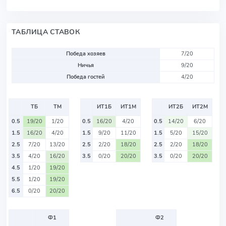
ТАБЛИЦА СТАВОК
Победа хозяев
7/20
Ничья
9/20
Победа гостей
4/20
ТБ
ТМ
ИТ1Б
ИТ1М
ИТ2Б
ИТ2М
0.5
19/20
1/20
0.5
16/20
4/20
0.5
14/20
6/20
1.5
16/20
4/20
1.5
9/20
11/20
1.5
5/20
15/20
2.5
7/20
13/20
2.5
2/20
18/20
2.5
2/20
18/20
3.5
4/20
16/20
3.5
0/20
20/20
3.5
0/20
20/20
4.5
1/20
19/20
5.5
1/20
19/20
6.5
0/20
20/20
Ф1
Ф2