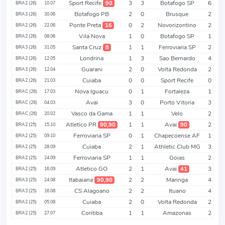
Sport Recife
3
3
Botafogo SP
6
90
BRA2 (26)
10.07
Botafogo PB
2
0
Brusque
2
BRA3 (26)
30.06
Ponte Preta
0
2
Novorizontino
2
16
BRA2 (26)
22.06
Vila Nova
1
0
Botafogo SP
1
BRA2 (26)
08.06
Santa Cruz
1
1
Ferroviaria SP
2
8
BRA3 (26)
31.05
Londrina
1
3
Sao Bernardo
4
BRA2 (26)
12.05
Guarani
2
0
Volta Redonda
2
BRA3 (26)
12.04
Cuiaba
0
0
Sport Recife
0
BRA2 (26)
21.03
Nova Iguacu
0
1
Fortaleza
1
BRAC (26)
17.03
Avai
3
0
Porto Vitoria
3
BRAC (26)
04.03
Vasco da Gama
1
1
Velo
2
BRAC (26)
20.02
Atletico PR
1
1
Avai
2
90,90
90
BRA2 (25)
15.10
Ferroviaria SP
0
1
Chapecoense AF
1
BRA2 (25)
09.10
Cuiaba
2
1
Athletic Club MG
3
BRA2 (25)
28.09
Ferroviaria SP
1
1
Goias
2
BRA2 (25)
24.09
Atletico GO
2
1
Avai
3
41
BRA2 (25)
16.09
Itabaiana
2
2
Maringa
4
90,90
BRA3 (25)
24.08
CS Alagoano
2
2
Ituano
4
BRA3 (25)
16.08
Cuiaba
2
0
Volta Redonda
2
BRA2 (25)
05.08
Coritiba
1
1
Amazonas
2
BRA2 (25)
27.07