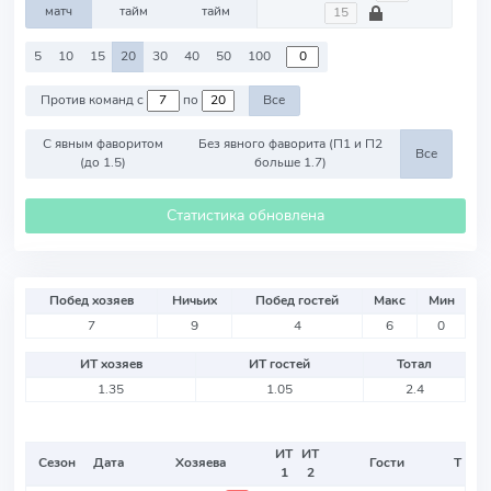
матч
тайм
тайм
5
10
15
20
30
40
50
100
Против команд с
по
Все
С явным фаворитом
Без явного фаворита (П1 и П2
Все
(до 1.5)
больше 1.7)
Статистика обновлена
Побед хозяев
Ничьих
Побед гостей
Макс
Мин
7
9
4
6
0
ИТ хозяев
ИТ гостей
Тотал
1.35
1.05
2.4
ИТ
ИТ
Сезон
Дата
Хозяева
Гости
Т
1
2