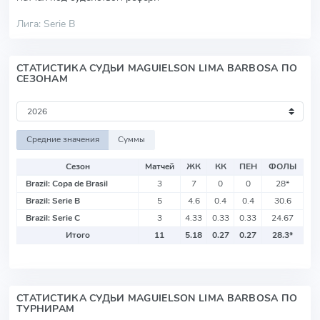
Лига: Serie B
СТАТИСТИКА СУДЬИ MAGUIELSON LIMA BARBOSA ПО
СЕЗОНАМ
Средние значения
Суммы
Сезон
Матчей
ЖК
КК
ПЕН
ФОЛЫ
Brazil: Copa de Brasil
3
7
0
0
28
*
Brazil: Serie B
5
4.6
0.4
0.4
30.6
Brazil: Serie C
3
4.33
0.33
0.33
24.67
Итого
11
5.18
0.27
0.27
28.3
*
СТАТИСТИКА СУДЬИ MAGUIELSON LIMA BARBOSA ПО
ТУРНИРАМ