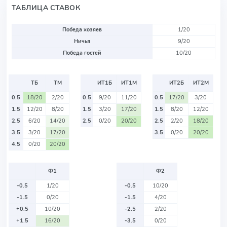
ТАБЛИЦА СТАВОК
Победа хозяев
1/20
Ничья
9/20
Победа гостей
10/20
ТБ
ТМ
ИТ1Б
ИТ1М
ИТ2Б
ИТ2М
0.5
18/20
2/20
0.5
9/20
11/20
0.5
17/20
3/20
1.5
12/20
8/20
1.5
3/20
17/20
1.5
8/20
12/20
2.5
6/20
14/20
2.5
0/20
20/20
2.5
2/20
18/20
3.5
3/20
17/20
3.5
0/20
20/20
4.5
0/20
20/20
Ф1
Ф2
-0.5
1/20
-0.5
10/20
-1.5
0/20
-1.5
4/20
+0.5
10/20
-2.5
2/20
+1.5
16/20
-3.5
0/20