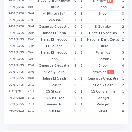
National Bank Egypt
0
1
El Masry
1
53
EGY1 (25/26)
03.10
Future
2
2
Enppi
4
EGY1 (25/26)
18.09
Al Ittihad (Eg.)
0
3
Enppi
3
EGY1 (25/26)
29.08
Smouha
1
1
ZED
2
EGY1 (25/26)
21.08
Ceramica Cleopatra
0
2
El Zamalek
2
EGY1 (25/26)
08.08
Talaea El Geish
1
1
Ghazl El Mahallah
2
EGY1 (24/25)
25.05
Haras El Hedoud
1
1
National Bank Egypt
2
EGY1 (24/25)
13.05
El Gounah
0
1
Future
1
EGY1 (24/25)
07.05
Haras El Hedoud
1
2
Pyramids
3
EGY1 (24/25)
30.04
Enppi
0
3
El Zamalek
3
EGY1 (24/25)
04.03
Ceramica Cleopatra
2
2
Enppi
4
EGY1 (24/25)
17.02
Al Ahly Cairo
2
2
Pyramids
4
41
EGY1 (24/25)
26.01
Talaea El Geish
0
1
Ceramica Cleopatra
1
EGY1 (24/25)
10.01
El Masry
0
2
Al Ahly Cairo
2
EGY1 (24/25)
26.12
CS Sfaxien
0
1
CS Constantine
1
AFCC (24/25)
27.11
Burkina Faso
0
1
Senegal
1
AFCNQ (25)
14.11
Pyramids
1
1
Petrojet
2
EGY1 (24/25)
01.11
Zambia
0
0
Chad
0
AFCNQ (25)
11.10