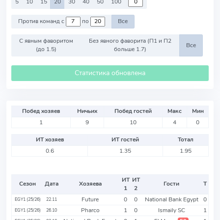
5
10
15
20
30
40
50
100
Против команд с
по
Все
С явным фаворитом
Без явного фаворита (П1 и П2
Все
(до 1.5)
больше 1.7)
Статистика обновлена
Побед хозяев
Ничьих
Побед гостей
Макс
Мин
1
9
10
4
0
ИТ хозяев
ИТ гостей
Тотал
0.6
1.35
1.95
ИТ
ИТ
Сезон
Дата
Хозяева
Гости
Т
1
2
Future
0
0
National Bank Egypt
0
EGY1 (25/26)
22.11
Pharco
1
0
Ismaily SC
1
EGY1 (25/26)
26.10