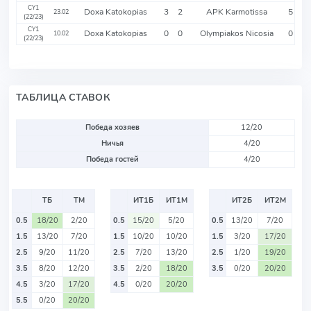
CY1
Doxa Katokopias
3
2
APK Karmotissa
5
23.02
(22/23)
CY1
Doxa Katokopias
0
0
Olympiakos Nicosia
0
10.02
(22/23)
ТАБЛИЦА СТАВОК
Победа хозяев
12/20
Ничья
4/20
Победа гостей
4/20
ТБ
ТМ
ИТ1Б
ИТ1М
ИТ2Б
ИТ2М
0.5
18/20
2/20
0.5
15/20
5/20
0.5
13/20
7/20
1.5
13/20
7/20
1.5
10/20
10/20
1.5
3/20
17/20
2.5
9/20
11/20
2.5
7/20
13/20
2.5
1/20
19/20
3.5
8/20
12/20
3.5
2/20
18/20
3.5
0/20
20/20
4.5
3/20
17/20
4.5
0/20
20/20
5.5
0/20
20/20