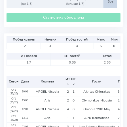
Все
(до 1.5)
больше 1.7)
Статистика обновлена
Побед хозяев
Ничьих
Побед гостей
Макс
Мин
12
4
4
5
0
ИТ хозяев
ИТ гостей
Тотал
1.7
0.85
2.55
ИТ
ИТ
Сезон
Дата
Хозяева
Гости
Т
1
2
CY1
APOEL Nicosia
2
1
Akritas Chlorakas
3
10.01
(25/26)
CY1
Aris
2
0
Olympiakos Nicosia
2
15.09
(25/26)
CY1
APOEL Nicosia
4
0
Omonia 29th May
4
12.01
(24/25)
CY1
Aris
1
1
APK Karmotissa
2
13.12
(24/25)
CY1
APOEL Nicosia
3
1
Nea Salamis Famagusta
4
22.09