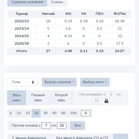
Средние значения
Суммы
Турнир
Матчей
ЖК
КК
ПЕН
ФОЛЫ
2022/23
16
5.19
0.19
0.19
26.38
2023/24
5
3.6
0
0.2
21
2024/25
4
6.25
0
0
22
2025/26
2
4
0
0.5
17.5
Итого
27
4.96
0.11
0.19
24.07
Выбор сезонов
Выбор лиги
На интервале с
по
Весь
Первый
Второй
матч
тайм
тайм
5
10
15
20
30
40
50
100
Против команд с
по
Все
С явным фаворитом
Без явного фаворита (П1 и П2