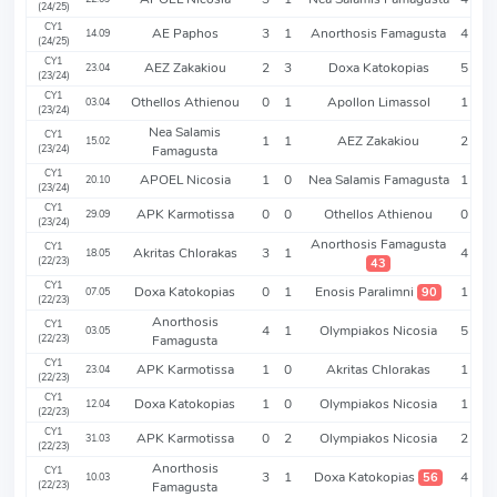
(24/25)
CY1
AE Paphos
3
1
Anorthosis Famagusta
4
14.09
(24/25)
CY1
AEZ Zakakiou
2
3
Doxa Katokopias
5
23.04
(23/24)
CY1
Othellos Athienou
0
1
Apollon Limassol
1
03.04
(23/24)
Nea Salamis
CY1
1
1
AEZ Zakakiou
2
15.02
(23/24)
Famagusta
CY1
APOEL Nicosia
1
0
Nea Salamis Famagusta
1
20.10
(23/24)
CY1
APK Karmotissa
0
0
Othellos Athienou
0
29.09
(23/24)
Anorthosis Famagusta
CY1
Akritas Chlorakas
3
1
4
18.05
(22/23)
43
CY1
Doxa Katokopias
0
1
Enosis Paralimni
1
90
07.05
(22/23)
Anorthosis
CY1
4
1
Olympiakos Nicosia
5
03.05
(22/23)
Famagusta
CY1
APK Karmotissa
1
0
Akritas Chlorakas
1
23.04
(22/23)
CY1
Doxa Katokopias
1
0
Olympiakos Nicosia
1
12.04
(22/23)
CY1
APK Karmotissa
0
2
Olympiakos Nicosia
2
31.03
(22/23)
Anorthosis
CY1
3
1
Doxa Katokopias
4
56
10.03
(22/23)
Famagusta