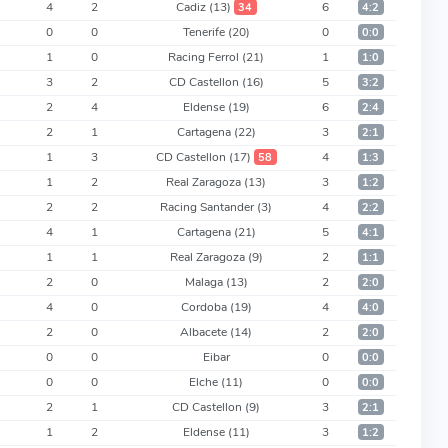
4
2
Cadiz
(13)
6
34
4:2
0
0
Tenerife
(20)
0
0:0
1
0
Racing Ferrol
(21)
1
1:0
3
2
CD Castellon
(16)
5
3:2
2
4
Eldense
(19)
6
2:4
2
1
Cartagena
(22)
3
2:1
1
3
CD Castellon
(17)
4
58
1:3
1
2
Real Zaragoza
(13)
3
1:2
2
2
Racing Santander
(3)
4
2:2
4
1
Cartagena
(21)
5
4:1
1
1
Real Zaragoza
(9)
2
1:1
2
0
Malaga
(13)
2
2:0
4
0
Cordoba
(19)
4
4:0
2
0
Albacete
(14)
2
2:0
0
0
Eibar
0
0:0
0
0
Elche
(11)
0
0:0
2
1
CD Castellon
(9)
3
2:1
1
2
Eldense
(11)
3
1:2