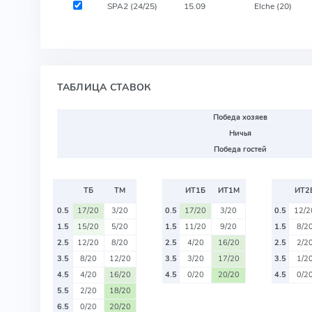
SPA2 (24/25)
15.09
Elche
(20)
ТАБЛИЦА СТАВОК
Победа хозяев
Ничья
Победа гостей
ТБ
ТМ
ИТ1Б
ИТ1М
ИТ2
0.5
17/20
3/20
0.5
17/20
3/20
0.5
12/2
1.5
15/20
5/20
1.5
11/20
9/20
1.5
8/2
2.5
12/20
8/20
2.5
4/20
16/20
2.5
2/2
3.5
8/20
12/20
3.5
3/20
17/20
3.5
1/2
4.5
4/20
16/20
4.5
0/20
20/20
4.5
0/2
5.5
2/20
18/20
6.5
0/20
20/20