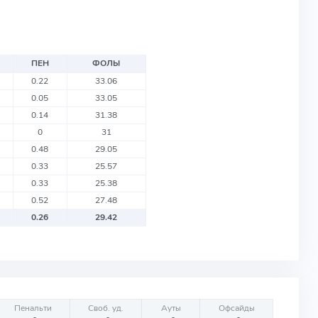
ПЕН
ФОЛЫ
0.22
33.06
0.05
33.05
0.14
31.38
0
31
0.48
29.05
0.33
25.57
0.33
25.38
0.52
27.48
0.26
29.42
Пенальти
Своб. уд.
Ауты
Офсайды