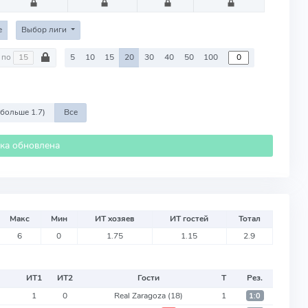
е
Выбор лиги
по
5
10
15
20
30
40
50
100
 больше 1.7)
Все
ика обновлена
Макс
Мин
ИТ хозяев
ИТ гостей
Тотал
6
0
1.75
1.15
2.9
ИТ
1
ИТ
2
Гости
Т
Рез.
1
0
Real Zaragoza
(18)
1
1:0