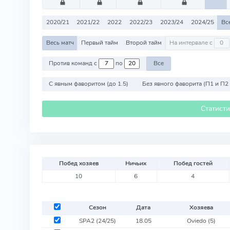
2020/21
2021/22
2022
2022/23
2023/24
2024/25
Вс
Весь матч
Первый тайм
Второй тайм
На интервале с
Против команд с
по
Все
С явным фаворитом (до 1.5)
Без явного фаворита (П1 и П2
Статист
Побед хозяев
Ничьих
Побед гостей
10
6
4
Сезон
Дата
Хозяева
SPA2 (24/25)
18.05
Oviedo
(5)