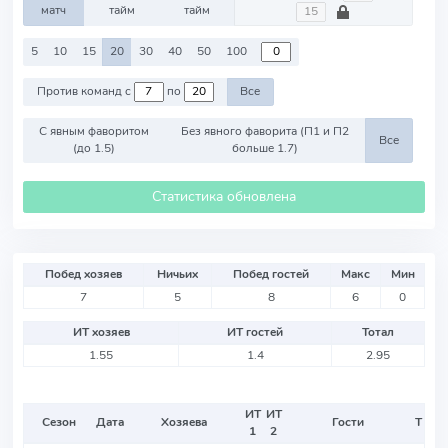
матч
тайм
тайм
5
10
15
20
30
40
50
100
Против команд с
по
Все
С явным фаворитом
Без явного фаворита (П1 и П2
Все
(до 1.5)
больше 1.7)
Статистика обновлена
Побед хозяев
Ничьих
Побед гостей
Макс
Мин
7
5
8
6
0
ИТ хозяев
ИТ гостей
Тотал
1.55
1.4
2.95
ИТ
ИТ
Сезон
Дата
Хозяева
Гости
Т
1
2