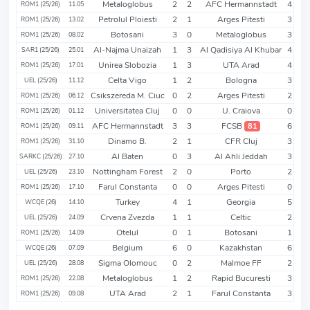
Metaloglobus
2
2
AFC Hermannstadt
4
ROM1 (25/26)
11.05
Petrolul Ploiesti
2
1
Arges Pitesti
3
ROM1 (25/26)
13.02
Botosani
3
0
Metaloglobus
3
ROM1 (25/26)
08.02
Al-Najma Unaizah
1
3
Al Qadisiya Al Khubar
4
SAR1 (25/26)
25.01
Unirea Slobozia
1
3
UTA Arad
4
ROM1 (25/26)
17.01
Celta Vigo
1
2
Bologna
3
UEL (25/26)
11.12
Csikszereda M. Ciuc
0
2
Arges Pitesti
2
ROM1 (25/26)
06.12
Universitatea Cluj
0
0
U. Craiova
0
ROM1 (25/26)
01.12
AFC Hermannstadt
3
3
FCSB
6
81
ROM1 (25/26)
09.11
Dinamo B.
2
1
CFR Cluj
3
ROM1 (25/26)
31.10
Al Baten
0
3
Al Ahli Jeddah
3
SARKC (25/26)
27.10
Nottingham Forest
2
0
Porto
2
UEL (25/26)
23.10
Farul Constanta
0
0
Arges Pitesti
0
ROM1 (25/26)
17.10
Turkey
4
1
Georgia
5
WCQE (26)
14.10
Crvena Zvezda
1
1
Celtic
2
UEL (25/26)
24.09
Otelul
0
1
Botosani
1
ROM1 (25/26)
14.09
Belgium
6
0
Kazakhstan
6
WCQE (26)
07.09
Sigma Olomouc
0
2
Malmoe FF
2
UEL (25/26)
28.08
Metaloglobus
1
2
Rapid Bucuresti
3
ROM1 (25/26)
22.08
UTA Arad
2
1
Farul Constanta
3
ROM1 (25/26)
09.08