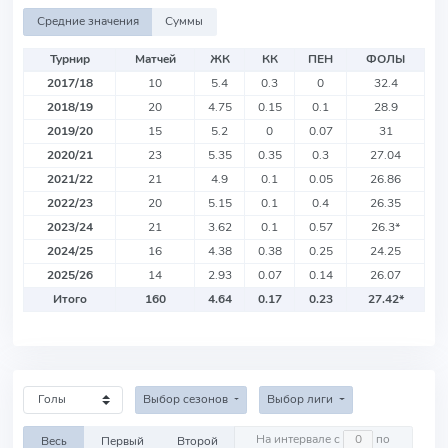
Средние значения
Суммы
Турнир
Матчей
ЖК
КК
ПЕН
ФОЛЫ
2017/18
10
5.4
0.3
0
32.4
2018/19
20
4.75
0.15
0.1
28.9
2019/20
15
5.2
0
0.07
31
2020/21
23
5.35
0.35
0.3
27.04
2021/22
21
4.9
0.1
0.05
26.86
2022/23
20
5.15
0.1
0.4
26.35
2023/24
21
3.62
0.1
0.57
26.3
*
2024/25
16
4.38
0.38
0.25
24.25
2025/26
14
2.93
0.07
0.14
26.07
Итого
160
4.64
0.17
0.23
27.42
*
Выбор сезонов
Выбор лиги
На интервале с
по
Весь
Первый
Второй