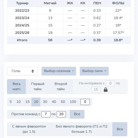
Турнир
Матчей
ЖК
КК
ПЕН
ФОЛЫ
2022/23
9
—
—
0.33
22
*
2023/24
13
—
—
0.62
18.4
*
2024/25
15
—
—
0.27
18
*
2025/26
19
—
—
0.37
17.57
*
Итого
56
—
*
—
*
0.39
18.6
*
Выбор сезонов
Выбор лиги
На интервале с
по
Весь
Первый
Второй
матч
тайм
тайм
5
10
15
20
30
40
50
100
Против команд с
по
Все
С явным фаворитом
Без явного фаворита (П1 и П2
Все
(до 1.5)
больше 1.7)