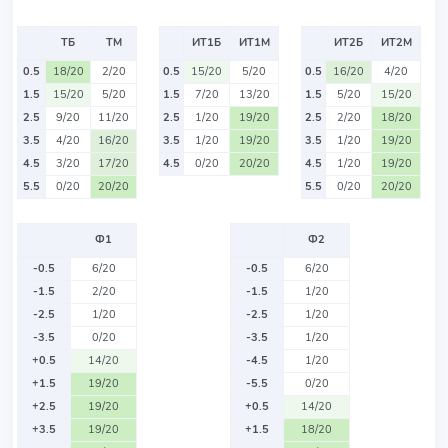
ТБ
ТМ
ИТ1Б
ИТ1М
ИТ2Б
ИТ2М
0.5
18/20
2/20
0.5
15/20
5/20
0.5
16/20
4/20
1.5
15/20
5/20
1.5
7/20
13/20
1.5
5/20
15/20
2.5
9/20
11/20
2.5
1/20
19/20
2.5
2/20
18/20
3.5
4/20
16/20
3.5
1/20
19/20
3.5
1/20
19/20
4.5
3/20
17/20
4.5
0/20
20/20
4.5
1/20
19/20
5.5
0/20
20/20
5.5
0/20
20/20
Ф1
Ф2
-0.5
6/20
-0.5
6/20
-1.5
2/20
-1.5
1/20
-2.5
1/20
-2.5
1/20
-3.5
0/20
-3.5
1/20
+0.5
14/20
-4.5
1/20
+1.5
19/20
-5.5
0/20
+2.5
19/20
+0.5
14/20
+3.5
19/20
+1.5
18/20