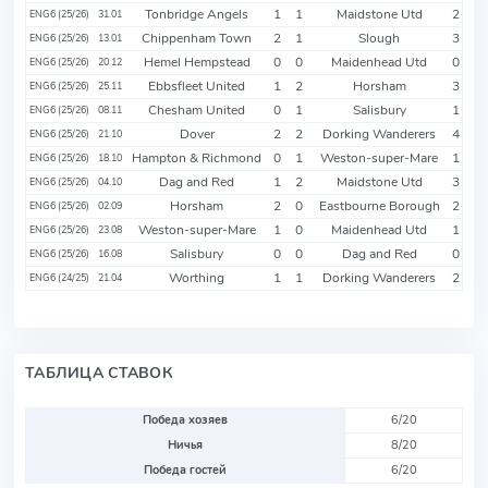
Tonbridge Angels
1
1
Maidstone Utd
2
ENG6 (25/26)
31.01
Chippenham Town
2
1
Slough
3
ENG6 (25/26)
13.01
Hemel Hempstead
0
0
Maidenhead Utd
0
ENG6 (25/26)
20.12
Ebbsfleet United
1
2
Horsham
3
ENG6 (25/26)
25.11
Chesham United
0
1
Salisbury
1
ENG6 (25/26)
08.11
Dover
2
2
Dorking Wanderers
4
ENG6 (25/26)
21.10
Hampton & Richmond
0
1
Weston-super-Mare
1
ENG6 (25/26)
18.10
Dag and Red
1
2
Maidstone Utd
3
ENG6 (25/26)
04.10
Horsham
2
0
Eastbourne Borough
2
ENG6 (25/26)
02.09
Weston-super-Mare
1
0
Maidenhead Utd
1
ENG6 (25/26)
23.08
Salisbury
0
0
Dag and Red
0
ENG6 (25/26)
16.08
Worthing
1
1
Dorking Wanderers
2
ENG6 (24/25)
21.04
ТАБЛИЦА СТАВОК
Победа хозяев
6/20
Ничья
8/20
Победа гостей
6/20