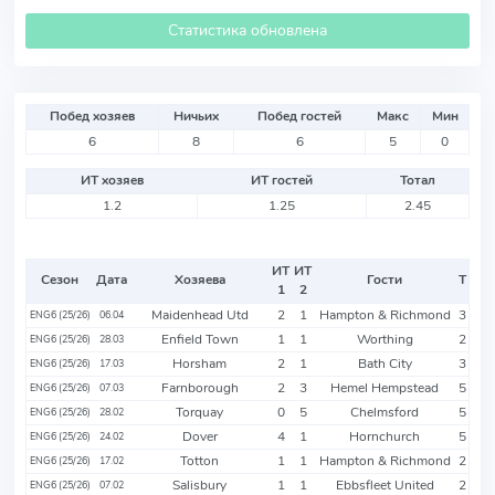
Статистика обновлена
Побед хозяев
Ничьих
Побед гостей
Макс
Мин
6
8
6
5
0
ИТ хозяев
ИТ гостей
Тотал
1.2
1.25
2.45
ИТ
ИТ
Сезон
Дата
Хозяева
Гости
Т
1
2
Maidenhead Utd
2
1
Hampton & Richmond
3
ENG6 (25/26)
06.04
Enfield Town
1
1
Worthing
2
ENG6 (25/26)
28.03
Horsham
2
1
Bath City
3
ENG6 (25/26)
17.03
Farnborough
2
3
Hemel Hempstead
5
ENG6 (25/26)
07.03
Torquay
0
5
Chelmsford
5
ENG6 (25/26)
28.02
Dover
4
1
Hornchurch
5
ENG6 (25/26)
24.02
Totton
1
1
Hampton & Richmond
2
ENG6 (25/26)
17.02
Salisbury
1
1
Ebbsfleet United
2
ENG6 (25/26)
07.02