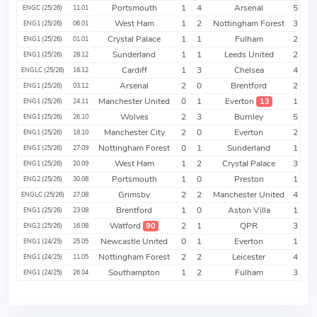
Portsmouth
1
4
Arsenal
5
ENGC (25/26)
11.01
West Ham
1
2
Nottingham Forest
3
ENG1 (25/26)
06.01
Crystal Palace
1
1
Fulham
2
ENG1 (25/26)
01.01
Sunderland
1
1
Leeds United
2
ENG1 (25/26)
28.12
Cardiff
1
3
Chelsea
4
ENGLC (25/26)
16.12
Arsenal
2
0
Brentford
2
ENG1 (25/26)
03.12
Manchester United
0
1
Everton
1
13
ENG1 (25/26)
24.11
Wolves
2
3
Burnley
5
ENG1 (25/26)
26.10
Manchester City
2
0
Everton
2
ENG1 (25/26)
18.10
Nottingham Forest
0
1
Sunderland
1
ENG1 (25/26)
27.09
West Ham
1
2
Crystal Palace
3
ENG1 (25/26)
20.09
Portsmouth
1
0
Preston
1
ENG2 (25/26)
30.08
Grimsby
2
2
Manchester United
4
ENGLC (25/26)
27.08
Brentford
1
0
Aston Villa
1
ENG1 (25/26)
23.08
Watford
2
1
QPR
3
90
ENG2 (25/26)
16.08
Newcastle United
0
1
Everton
1
ENG1 (24/25)
25.05
Nottingham Forest
2
2
Leicester
4
ENG1 (24/25)
11.05
Southampton
1
2
Fulham
3
ENG1 (24/25)
26.04