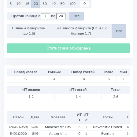
5
10
15
20
30
40
50
100
Против команд с
по
Все
С явным фаворитом
Без явного фаворита (П1 и П2
Все
(до 1.5)
больше 1.7)
Статистика обновлена
Побед хозяев
Ничьих
Побед гостей
Макс
Мин
6
4
10
5
1
ИТ хозяев
ИТ гостей
Тотал
1.2
1.4
2.6
ИТ
ИТ
Сезон
Дата
Хозяева
Гости
Т
1
2
Manchester City
3
1
Newcastle United
4
ENGLC (25/26)
04.02
Aston Villa
0
1
Everton
1
ENG1 (25/26)
18.01