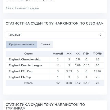
Лига: Premier League
СТАТИСТИКА СУДЬИ TONY HARRINGTON ПО СЕЗОНАМ
Средние значения
Суммы
Сезон
Матчей
ЖК
КК
ПЕН
ФОЛЫ
England: Championship
2
3
0.5
0
18
England: Premier League
11
3
0.09
0.18
20
England: EFL Cup
3
3.33
0
0
19.67
England: FA Cup
1
3
0
1
25
Итого
17
3.06
0.12
0.18
20
СТАТИСТИКА СУДЬИ TONY HARRINGTON ПО
ТУРНИРАМ