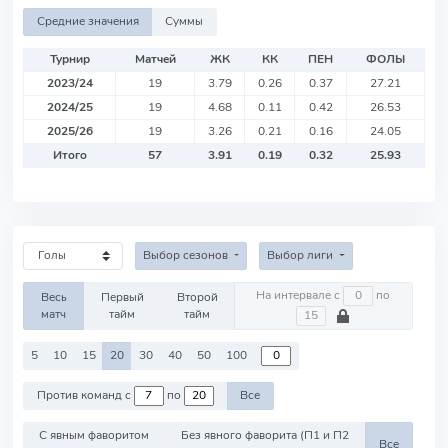
Средние значения
Суммы
Турнир
Матчей
ЖК
КК
ПЕН
ФОЛЫ
2023/24
19
3.79
0.26
0.37
27.21
2024/25
19
4.68
0.11
0.42
26.53
2025/26
19
3.26
0.21
0.16
24.05
Итого
57
3.91
0.19
0.32
25.93
Выбор сезонов
Выбор лиги
На интервале с
по
Весь
Первый
Второй
матч
тайм
тайм
5
10
15
20
30
40
50
100
Против команд с
по
Все
С явным фаворитом
Без явного фаворита (П1 и П2
Все