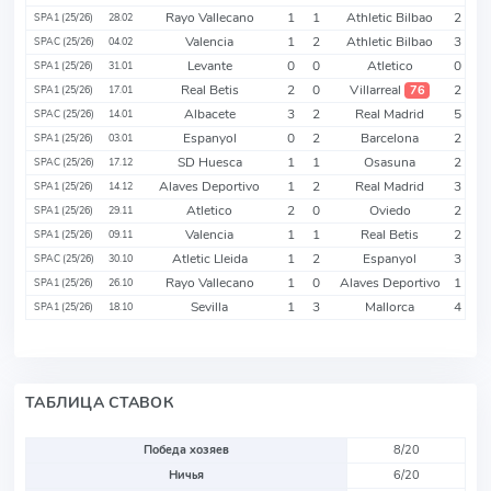
Rayo Vallecano
1
1
Athletic Bilbao
2
SPA1 (25/26)
28.02
Valencia
1
2
Athletic Bilbao
3
SPAC (25/26)
04.02
Levante
0
0
Atletico
0
SPA1 (25/26)
31.01
Real Betis
2
0
Villarreal
2
76
SPA1 (25/26)
17.01
Albacete
3
2
Real Madrid
5
SPAC (25/26)
14.01
Espanyol
0
2
Barcelona
2
SPA1 (25/26)
03.01
SD Huesca
1
1
Osasuna
2
SPAC (25/26)
17.12
Alaves Deportivo
1
2
Real Madrid
3
SPA1 (25/26)
14.12
Atletico
2
0
Oviedo
2
SPA1 (25/26)
29.11
Valencia
1
1
Real Betis
2
SPA1 (25/26)
09.11
Atletic Lleida
1
2
Espanyol
3
SPAC (25/26)
30.10
Rayo Vallecano
1
0
Alaves Deportivo
1
SPA1 (25/26)
26.10
Sevilla
1
3
Mallorca
4
SPA1 (25/26)
18.10
ТАБЛИЦА СТАВОК
Победа хозяев
8/20
Ничья
6/20