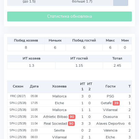
(до 1.5)
больше 1.7)
Статистика обновлена
Побед хозяев
Ничьих
Побед гостей
Макс
Мин
8
6
6
6
0
ИТ хозяев
ИТ гостей
Тотал
1.3
1.15
2.45
ИТ
ИТ
Сезон
Дата
Хозяева
Гости
Т
1
2
Mallorca
3
0
PSG
3
FRIC (26/27)
05.08
Elche
1
0
Getafe
1
39
SPA1 (25/26)
17.05
Mallorca
1
1
Villarreal
2
SPA1 (25/26)
10.05
Athletic Bilbao
1
0
Osasuna
1
90
SPA1 (25/26)
21.04
Real Sociedad
3
3
Alaves Deportivo
6
90
SPA1 (25/26)
11.04
Sevilla
0
2
Valencia
2
SPA1 (25/26)
21.03
Villarreal
2
1
Elche
3
SPA1 (25/26)
08.03