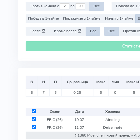
Против команд с
по
Все
Победа до 1.
Победа в 1-тайме
Поражение в 1-тайме
Ничья в 1-тайме
В
После 🏆
Кроме после 🏆
Все
Все
Статист
В
Н
П
Ср. разница
Макс
Мин
Макс И
8
7
5
0.25
5
0
5
Сезон
Дата
Хозяева
FRIC
(26)
19.07
Aindling
FRIC
(26)
11.07
Deisenhofe
❗️ 1860 Muenchen: новый тренер - Al