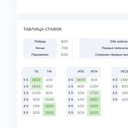
ТАБЛИЦА СТАВОК
Победа
8/20
Обе забили
Ничья
7/20
Первые получили
Поражение
5/20
Соперник первым пол
ТБ
ТМ
ИТБ
ИТМ
ИТ2
0.5
18/20
2/20
0.5
16/20
4/20
0.5
14/2
1.5
16/20
4/20
1.5
8/20
12/20
1.5
8/2
2.5
12/20
8/20
2.5
3/20
17/20
2.5
2/2
3.5
5/20
15/20
3.5
1/20
19/20
3.5
0/2
4.5
2/20
18/20
4.5
1/20
19/20
5.5
0/20
20/20
5.5
0/20
20/20