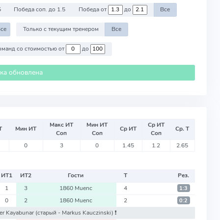
5
Победа соп. до 1.5
Победа от
до
Все
се
Только с текущим тренером
Все
Против команд со стоимостью от
до
ика обновлена
Макс ИТ
Мин ИТ
Ср ИТ
Т
Мин ИТ
Ср ИТ
Ср. Т
Соп
Соп
Соп
0
3
0
1.45
1.2
2.65
ИТ
1
ИТ
2
Гости
Т
Рез.
1
3
1860 Muenc
4
1:3
0
2
1860 Muenc
2
0:2
per Kayabunar
(старый - Markus Kauczinski)
❗️