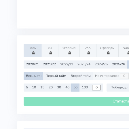
Голы
xG
Угловые
ЖК
Офсайды
Фо
2020/21
2021/22
2022/23
2023/24
2024/25
2025/26
Весь матч
Первый тайм
Второй тайм
На интервале с
5
10
15
20
30
40
50
100
Победа до 
Статист