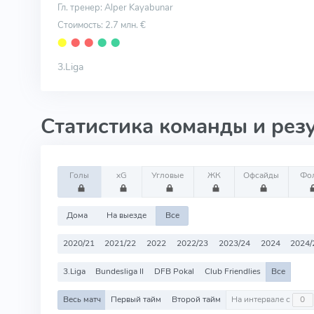
Гл. тренер: Alper Kayabunar
Стоимость: 2.7 млн. €
⬤
⬤
⬤
⬤
⬤
3.Liga
Статистика команды и рез
Голы
xG
Угловые
ЖК
Офсайды
Фо
Дома
На выезде
Все
2020/21
2021/22
2022
2022/23
2023/24
2024
2024/
3.Liga
Bundesliga II
DFB Pokal
Club Friendlies
Все
Весь матч
Первый тайм
Второй тайм
На интервале с