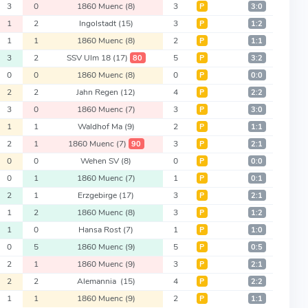
3
0
1860 Muenc
(8)
3
Р
3:0
1
2
Ingolstadt
(15)
3
Р
1:2
1
1
1860 Muenc
(8)
2
Р
1:1
3
2
SSV Ulm 18
(17)
5
80
Р
3:2
0
0
1860 Muenc
(8)
0
Р
0:0
2
2
Jahn Regen
(12)
4
Р
2:2
3
0
1860 Muenc
(7)
3
Р
3:0
1
1
Waldhof Ma
(9)
2
Р
1:1
2
1
1860 Muenc
(7)
3
90
Р
2:1
0
0
Wehen SV
(8)
0
Р
0:0
0
1
1860 Muenc
(7)
1
Р
0:1
2
1
Erzgebirge
(17)
3
Р
2:1
1
2
1860 Muenc
(8)
3
Р
1:2
1
0
Hansa Rost
(7)
1
Р
1:0
0
5
1860 Muenc
(9)
5
Р
0:5
2
1
1860 Muenc
(9)
3
Р
2:1
2
2
Alemannia
(15)
4
Р
2:2
1
1
1860 Muenc
(9)
2
Р
1:1