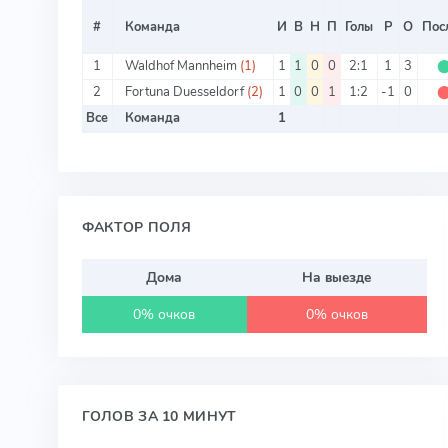
#
Команда
И
В
Н
П
Голы
Р
О
Посл
1
Waldhof Mannheim
(1)
1
1
0
0
2:1
1
3
2
Fortuna Duesseldorf
(2)
1
0
0
1
1:2
-1
0
Все
Команда
1
ФАКТОР ПОЛЯ
Дома
На выезде
0% очков
0% очков
ГОЛОВ ЗА 10 МИНУТ