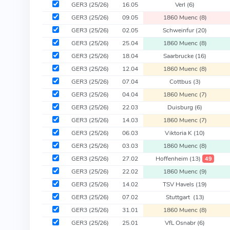
GER3
(25/26)
16.05
Verl
(6)
GER3
(25/26)
09.05
1860 Muenc
(8)
GER3
(25/26)
02.05
Schweinfur
(20)
GER3
(25/26)
25.04
1860 Muenc
(8)
GER3
(25/26)
18.04
Saarbrucke
(16)
GER3
(25/26)
12.04
1860 Muenc
(8)
GER3
(25/26)
07.04
Cottbus
(3)
GER3
(25/26)
04.04
1860 Muenc
(7)
GER3
(25/26)
22.03
Duisburg
(6)
GER3
(25/26)
14.03
1860 Muenc
(7)
GER3
(25/26)
06.03
Viktoria K
(10)
GER3
(25/26)
03.03
1860 Muenc
(8)
GER3
(25/26)
27.02
Hoffenheim
(13)
49
GER3
(25/26)
22.02
1860 Muenc
(9)
GER3
(25/26)
14.02
TSV Havels
(19)
GER3
(25/26)
07.02
Stuttgart
(13)
GER3
(25/26)
31.01
1860 Muenc
(8)
GER3
(25/26)
25.01
VfL Osnabr
(6)