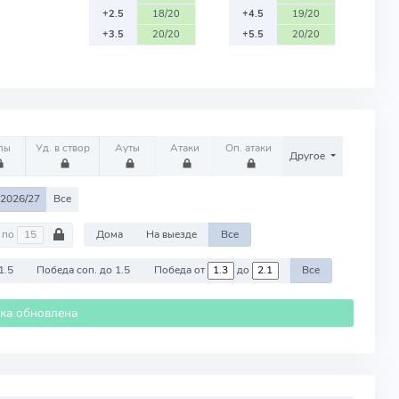
+2.5
18/20
+4.5
19/20
+3.5
20/20
+5.5
20/20
лы
Уд. в створ
Ауты
Атаки
Оп. атаки
Другое
2026/27
Все
по
Дома
На выезде
Все
1.5
Победа соп. до 1.5
Победа от
до
Все
ика обновлена