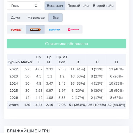
Весь матч
Первый тайм
Второй тайм
Дома
На выезде
Все
Статистика обновлена
Ср.
Ср.
Ср. ИТ
Турнир
Матчей
Т
ИТ
Соп
В
Н
П
2022
27
4.67
2.33
2.33
11 (41%)
3 (11%)
13 (48%)
2023
30
4.3
3.1
1.2
16 (53%)
8 (27%)
6 (20%)
2024
30
4.9
3.47
1.43
16 (53%)
4 (13%)
10 (33%)
2025
30
2.93
0.97
1.97
6 (20%)
9 (30%)
15 (50%)
2026
12
4.42
1.08
3.33
2 (17%)
2 (17%)
8 (67%)
Итого
129
4.24
2.19
2.05
51 (36.8%)
26 (19.6%)
52 (43.6%)
БЛИЖАЙШИЕ ИГРЫ