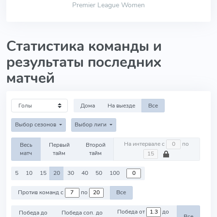
Premier League Women
Статистика команды и
результаты последних
матчей
Дома
На выезде
Все
Выбор сезонов
Выбор лиги
На интервале с
по
Весь
Первый
Второй
матч
тайм
тайм
5
10
15
20
30
40
50
100
Против команд с
по
Все
Победа от
до
Победа до
Победа соп. до
Все