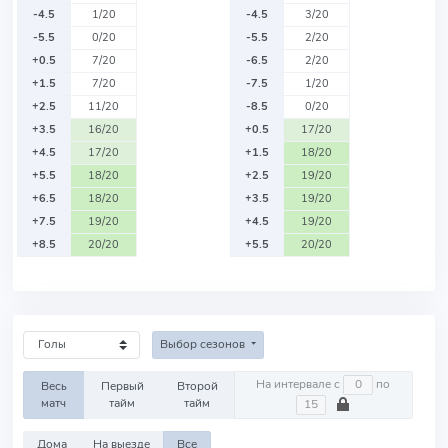
-4.5
1/20
-4.5
3/20
-5.5
0/20
-5.5
2/20
+0.5
7/20
-6.5
2/20
+1.5
7/20
-7.5
1/20
+2.5
11/20
-8.5
0/20
+3.5
16/20
+0.5
17/20
+4.5
17/20
+1.5
18/20
+5.5
18/20
+2.5
19/20
+6.5
18/20
+3.5
19/20
+7.5
19/20
+4.5
19/20
+8.5
20/20
+5.5
20/20
Выбор сезонов
На интервале с
по
Весь
Первый
Второй
матч
тайм
тайм
Дома
На выезде
Все