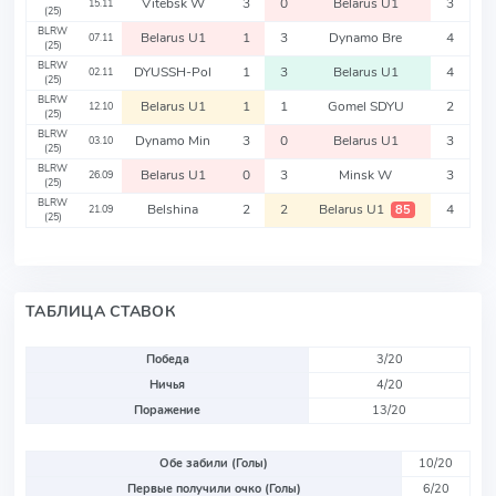
Vitebsk W
3
0
Belarus U1
3
15.11
(25)
BLRW
Belarus U1
1
3
Dynamo Bre
4
07.11
(25)
BLRW
DYUSSH-Pol
1
3
Belarus U1
4
02.11
(25)
BLRW
Belarus U1
1
1
Gomel SDYU
2
12.10
(25)
BLRW
Dynamo Min
3
0
Belarus U1
3
03.10
(25)
BLRW
Belarus U1
0
3
Minsk W
3
26.09
(25)
BLRW
Belshina
2
2
Belarus U1
4
85
21.09
(25)
ТАБЛИЦА СТАВОК
Победа
3/20
Ничья
4/20
Поражение
13/20
Обе забили (Голы)
10/20
Первые получили очко (Голы)
6/20