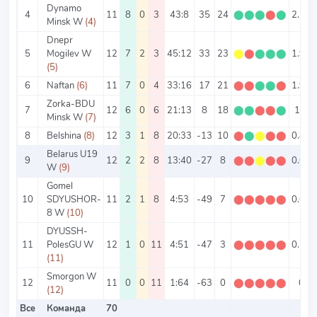
Dynamo
4
11
8
0
3
43:8
35
24
⬤
⬤
⬤
⬤
⬤
2.18
Minsk W
(4)
Dnepr
5
Mogilev W
12
7
2
3
45:12
33
23
⬤
⬤
⬤
⬤
⬤
1.92
(5)
6
Naftan
(6)
11
7
0
4
33:16
17
21
⬤
⬤
⬤
⬤
⬤
1.91
Zorka-BDU
7
12
6
0
6
21:13
8
18
⬤
⬤
⬤
⬤
⬤
1.5
Minsk W
(7)
8
Belshina
(8)
12
3
1
8
20:33
-13
10
⬤
⬤
⬤
⬤
⬤
0.83
Belarus U19
9
12
2
2
8
13:40
-27
8
⬤
⬤
⬤
⬤
⬤
0.67
W
(9)
Gomel
10
SDYUSHOR-
11
2
1
8
4:53
-49
7
⬤
⬤
⬤
⬤
⬤
0.64
8 W
(10)
DYUSSH-
11
PolesGU W
12
1
0
11
4:51
-47
3
⬤
⬤
⬤
⬤
⬤
0.25
(11)
Smorgon W
12
11
0
0
11
1:64
-63
0
⬤
⬤
⬤
⬤
⬤
0
(12)
Все
Команда
70