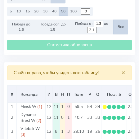
5
10
15
20
30
40
50
100
Победа от
до
Победа до
Победа соп. до
Все
1.5
1.5
Статистика обновлена
×
Свайп вправо, чтобы увидеть всю таблицу!
#
Команда
И
В
Н
П
Голы
Р
О
Посл. 5
О/И
1
Minsk W
(1)
12
11
1
0
59:5
54
34
⬤
⬤
⬤
⬤
⬤
2.83
Dynamo
2
12
11
0
1
40:7
33
33
⬤
⬤
⬤
⬤
⬤
2.75
Brest W
(2)
Vitebsk W
3
12
8
1
3
29:10
19
25
⬤
⬤
⬤
⬤
⬤
2.08
(3)