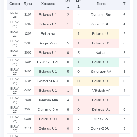
ИТ
ИТ
Сезон
Дата
Хозяева
Гости
Т
1
2
BLRW
Belarus U1
2
4
Dynamo Bre
6
31.07
(26)
BLRW
Belarus U1
1
3
Zorka-BDU
4
17.07
(26)
BLRW
Belshina
1
1
Belarus U1
2
12.07
(26)
BLRW
Dnepr Mogi
5
1
Belarus U1
6
27.06
(26)
BLRW
Belarus U1
0
5
Naftan
5
20.06
(26)
BLRW
DYUSSH-Pol
0
1
Belarus U1
1
14.06
(26)
BLRW
Belarus U1
5
0
Smorgon W
5
24.05
(26)
BLRW
Gomel SDYU
0
0
Belarus U1
0
17.05
(26)
BLRW
Belarus U1
1
3
Vitebsk W
4
04.05
(26)
BLRW
Dynamo Min
4
1
Belarus U1
5
26.04
(26)
BLRW
Dynamo Bre
8
0
Belarus U1
8
23.04
(26)
BLRW
Belarus U1
0
7
Minsk W
7
04.04
(26)
BLRW
Belarus U1
0
3
Zorka-BDU
3
21.11
(25)
BLRW