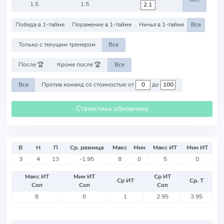
1.5
1.5
Победа в 1-тайме
Поражение в 1-тайме
Ничья в 1-тайме
Все
Только с текущим тренером
Все
После 🏆
Кроме после 🏆
Все
Все
Против команд со стоимостью от
до
Статистика обновлена
В
Н
П
Ср. разница
Макс
Мин
Макс ИТ
Мин ИТ
3
4
13
-1.95
8
0
5
0
Макс ИТ
Мин ИТ
Ср ИТ
Ср ИТ
Ср. Т
Соп
Соп
Соп
8
0
1
2.95
3.95